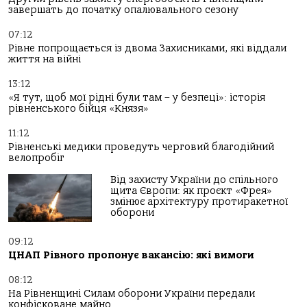
завершать до початку опалювального сезону
07:12
Рівне попрощається із двома Захисниками, які віддали
життя на війні
13:12
«Я тут, щоб мої рідні були там – у безпеці»: історія
рівненського бійця «Князя»
11:12
Рівненські медики проведуть черговий благодійний
велопробіг
Від захисту України до спільного
щита Європи: як проєкт «Фрея»
змінює архітектуру протиракетної
оборони
09:12
ЦНАП Рівного пропонує вакансію: які вимоги
08:12
На Рівненщині Силам оборони України передали
конфісковане майно