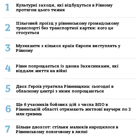
1
Культурні заходи, які відбудуться в Рівному
протягом цього тижня
Пільговий проїзд у рівненському громадському
2
транспорті без транспортної картки: кого це
стосується
3
Музиканти з кількох країн Європи виступлять у
Рівному
4
Рівне попрощається із двома Захисниками, які
віддали життя на війні
5
Двох Героїв утратила Рівненщина: сьогодні в
обласному центрі з ними попрощаються
Ще 6 учасників бойових дій з числа ВПО в
6
Рівненській області отримають житлові ваучери по 2
млн гривень
7
Більше двохсот: стільки малюків народилося в
Рівненському пологовому в липні