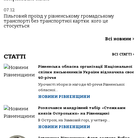
07:12
Пільговий проїзд у рівненському громадському
транспорті без транспортної картки: кого це
стосується
Всі новини
>
ВСІ СТАТТІ
>
СТАТТІ
Рівненська обласна організації Національної
спілки письменників України відзначила своє
40-річчя
Урочисті збори із нагоди 40-річчя Рівненської
обласної...
НОВИНИ РІВНЕНЩИНИ
Розпочався мандрівний табір «Стежками
князів Острозьких» на Рівненщині
В Острозі, на Замковій горі, у четвер...
НОВИНИ РІВНЕНЩИНИ