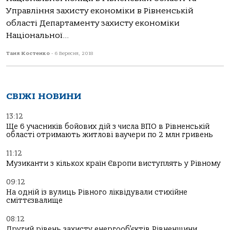
Управління захисту економіки в Рівненській
області Департаменту захисту економіки
Національної...
Таня Костенко
-
6 Вересня, 2018
СВІЖІ НОВИНИ
13:12
Ще 6 учасників бойових дій з числа ВПО в Рівненській
області отримають житлові ваучери по 2 млн гривень
11:12
Музиканти з кількох країн Європи виступлять у Рівному
09:12
На одній із вулиць Рівного ліквідували стихійне
сміттєзвалище
08:12
Другий рівень захисту енергооб’єктів Рівненщини