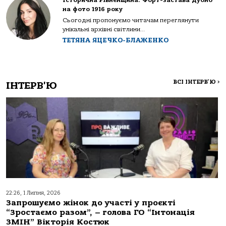
Історична Рівненщина: Форт-застава Дубно
на фото 1916 року
Сьогодні пропонуємо читачам переглянути
унікальні архівні світлини...
ТЕТЯНА ЯЦЕЧКО-БЛАЖЕНКО
ВСІ ІНТЕРВ'Ю
>
ІНТЕРВ'Ю
22:26, 1 Липня, 2026
Запрошуємо жінок до участі у проєкті
“Зростаємо разом”, – голова ГО “Інтонація
ЗМІН” Вікторія Костюк