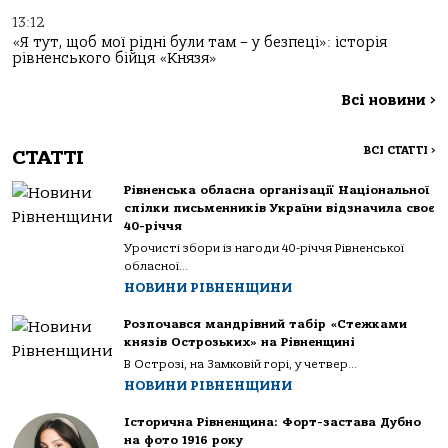
13:12
«Я тут, щоб мої рідні були там – у безпеці»: історія
рівненського бійця «Князя»
Всі новини
>
ВСІ СТАТТІ
>
СТАТТІ
Рівненська обласна організації Національної
спілки письменників України відзначила своє
40-річчя
Урочисті збори із нагоди 40-річчя Рівненської
обласної...
НОВИНИ РІВНЕНЩИНИ
Розпочався мандрівний табір «Стежками
князів Острозьких» на Рівненщині
В Острозі, на Замковій горі, у четвер...
НОВИНИ РІВНЕНЩИНИ
Історична Рівненщина: Форт-застава Дубно
на фото 1916 року