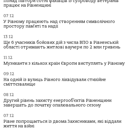
Понад півтори сотні фахівців із супроводу ветеранів
працює на Рівненщині
07:12
У Рівному працюють над створенням символічного
простору пам’яті та надії
13:12
Ще 6 учасників бойових дій з числа ВПО в Рівненській
області отримають житлові ваучери по 2 млн гривень
11:12
Музиканти з кількох країн Європи виступлять у Рівному
09:12
На одній із вулиць Рівного ліквідували стихійне
сміттєзвалище
08:12
Другий рівень захисту енергооб’єктів Рівненщини
завершать до початку опалювального сезону
07:12
Рівне попрощається із двома Захисниками, які віддали
життя на війні