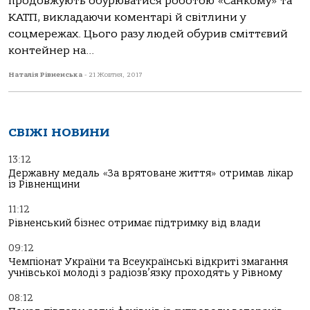
продовжують обурюватися роботою «Санкому» та
КАТП, викладаючи коментарі й світлини у
соцмережах. Цього разу людей обурив сміттєвий
контейнер на...
Наталія Рівненська
-
21 Жовтня, 2017
СВІЖІ НОВИНИ
13:12
Державну медаль «За врятоване життя» отримав лікар
із Рівненщини
11:12
Рівненський бізнес отримає підтримку від влади
09:12
Чемпіонат України та Всеукраїнські відкриті змагання
учнівської молоді з радіозв’язку проходять у Рівному
08:12