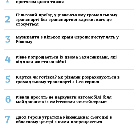
протягом цього тижня
Пільговий проїзд у рівненському громадському
2
транспорті без транспортної картки: кого це
стосується
3
Музиканти з кількох країн Європи виступлять у
Рівному
4
Рівне попрощається із двома Захисниками, які
віддали життя на війні
5
Картка чи готівка? Як рівняни розраховуються в
громадському транспорті з 1-го серпня
6
Рівнян просять не паркувати автомобілі біля
майданчиків із сміттєвими контейнерами
7
Двох Героїв утратила Рівненщина: сьогодні в
обласному центрі з ними попрощаються