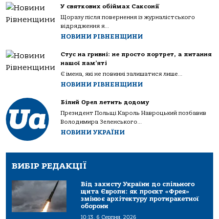
У святкових обіймах Саксонії
Щоразу після повернення із журналістського
відрядження я...
НОВИНИ РІВНЕНЩИНИ
Стус на гривні: не просто портрет, а питання
нашої пам’яті
Є імена, які не повинні залишатися лише...
НОВИНИ РІВНЕНЩИНИ
Білий Орел летить додому
Президент Польщі Кароль Навроцький позбавив
Володимира Зеленського...
НОВИНИ УКРАЇНИ
ВИБІР РЕДАКЦІЇ
Від захисту України до спільного
щита Європи: як проєкт «Фрея»
змінює архітектуру протиракетної
оборони
10:13, 6 Серпня, 2026