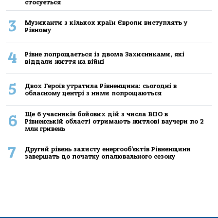
стосується
3
Музиканти з кількох країн Європи виступлять у
Рівному
4
Рівне попрощається із двома Захисниками, які
віддали життя на війні
5
Двох Героїв утратила Рівненщина: сьогодні в
обласному центрі з ними попрощаються
Ще 6 учасників бойових дій з числа ВПО в
6
Рівненській області отримають житлові ваучери по 2
млн гривень
7
Другий рівень захисту енергооб’єктів Рівненщини
завершать до початку опалювального сезону