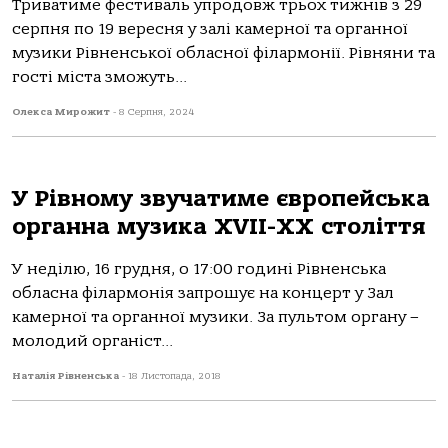
Триватиме фестиваль упродовж трьох тижнів з 29
серпня по 19 вересня у залі камерної та органної
музики Рівненської обласної філармонії. Рівняни та
гості міста зможуть...
Олекса Мирожит
-
8 Серпня, 2024
У Рівному звучатиме європейська
органна музика XVII-XX століття
У неділю, 16 грудня, о 17:00 годині Рівненська
обласна філармонія запрошує на концерт у Зал
камерної та органної музики. За пультом органу –
молодий органіст...
Наталія Рівненська
-
18 Листопада, 2018