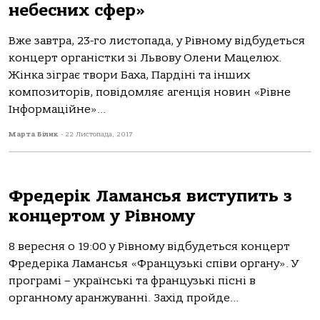
небесних сфер»
Вже завтра, 23-го листопада, у Рівному відбудеться
концерт органістки зі Львову Олени Мацелюх.
Жінка зіграє твори Баха, Пардіні та інших
композиторів, повідомляє агенція новин «Рівне
Інформаційне»...
Марта Білик
-
22 Листопада, 2017
Фредерік Ламансья виступить з
концертом у Рівному
8 вересня о 19:00 у Рівному відбудеться концерт
Фредеріка Ламансья «Французькі співи органу». У
програмі – українські та французькі пісні в
органному аранжуванні. Захід пройде...