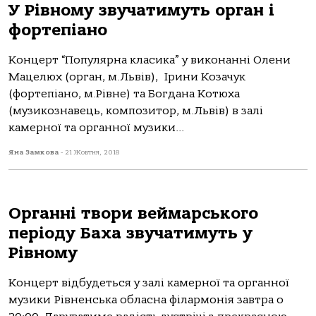
У Рівному звучатимуть орган і
фортепіано
Концерт “Популярна класика” у виконанні Олени
Мацелюх (орган, м.Львів), Ірини Козачук
(фортепіано, м.Рівне) та Богдана Котюха
(музикознавець, композитор, м.Львів) в залі
камерної та органної музики...
Яна Замкова
-
21 Жовтня, 2018
Органні твори веймарського
періоду Баха звучатимуть у
Рівному
Концерт відбудеться у залі камерної та органної
музики Рівненська обласна філармонія завтра о