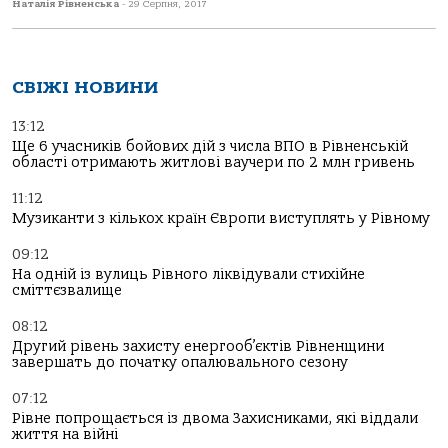
Наталія Рівненська
-
29 Серпня, 2017
СВІЖІ НОВИНИ
13:12
Ще 6 учасників бойових дій з числа ВПО в Рівненській
області отримають житлові ваучери по 2 млн гривень
11:12
Музиканти з кількох країн Європи виступлять у Рівному
09:12
На одній із вулиць Рівного ліквідували стихійне
сміттєзвалище
08:12
Другий рівень захисту енергооб’єктів Рівненщини
завершать до початку опалювального сезону
07:12
Рівне попрощається із двома Захисниками, які віддали
життя на війні