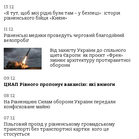
13:12
«Я тут, щоб мої рідні були там – у безпеці»: історія
рівненського бійця «Князя»
11:12
Рівненські медики проведуть черговий благодійний
велопробіг
Від захисту України до спільного
щита Європи: як проєкт «Фрея»
змінює архітектуру протиракетної
оборони
09:12
ЦНАП Рівного пропонує вакансію: які вимоги
08:12
На Рівненщині Силам оборони України передали
конфісковане майно
07:12
Пільговий проїзд у рівненському громадському
транспорті без транспортної картки: кого це
стосується