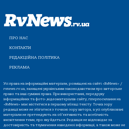
ПРО НАС
КОНТАКТИ
РЕДАКЦІЙНА ПОЛІТИКА
РЕКЛАМА
Усі права на інформаційні матеріали, розміщені на сайті «RvNews» /
rvnews.rv.ua, захищені українським законодавством про авторське
право та інші суміжні права. При використанні, передруку
інформаційних та фото-,відеоматеріалів сайту, гіперпосилання на
«RvNews» має міститися в першому абзаці тексту. Точка зору
редакції може не збігатися з точкою зору автора, а усі опубліковані
матеріали не претендують на об'єктивність та всебічність
висвітлення теми, про яку йдеться. Редакція не відповідає за
достовірність та тлумачення наведеної інформації, а також може не