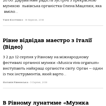
20:00. Даруватиме радість зустрічі з прекрасною
музикою львівська органістка Олена Мацелюх, яка
вміло...
Таня Костенко
-
18 Вересня, 2018
Рівне відвідав маестро з Італії
(Відео)
З 2 до 12 серпня у Рівному на міжнародному
фестивалі органної музики «Musica viva organum»
виступають найкращі органісти світу. Орган — один
із тих інструментів, який варто...
Наталія Рівненська
-
5 Серпня, 2018
В Рівному лунатиме «Музика