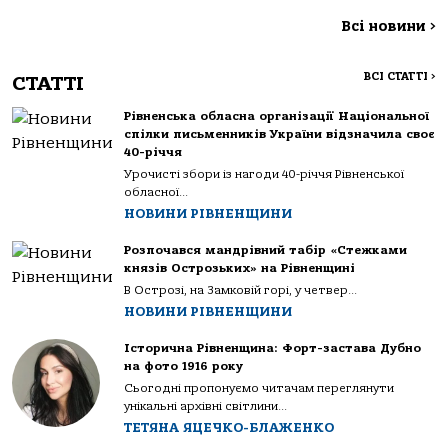
Всі новини
>
ВСІ СТАТТІ
>
СТАТТІ
Рівненська обласна організації Національної
спілки письменників України відзначила своє
40-річчя
Урочисті збори із нагоди 40-річчя Рівненської
обласної...
НОВИНИ РІВНЕНЩИНИ
Розпочався мандрівний табір «Стежками
князів Острозьких» на Рівненщині
В Острозі, на Замковій горі, у четвер...
НОВИНИ РІВНЕНЩИНИ
Історична Рівненщина: Форт-застава Дубно
на фото 1916 року
Сьогодні пропонуємо читачам переглянути
унікальні архівні світлини...
ТЕТЯНА ЯЦЕЧКО-БЛАЖЕНКО