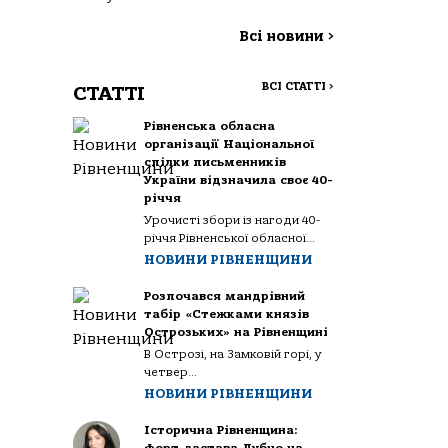
Всі новини
>
ВСІ СТАТТІ
>
СТАТТІ
Рівненська обласна
організації Національної
спілки письменників
України відзначила своє 40-
річчя
Урочисті збори із нагоди 40-
річчя Рівненської обласної...
НОВИНИ РІВНЕНЩИНИ
Розпочався мандрівний
табір «Стежками князів
Острозьких» на Рівненщині
В Острозі, на Замковій горі, у
четвер...
НОВИНИ РІВНЕНЩИНИ
Історична Рівненщина: