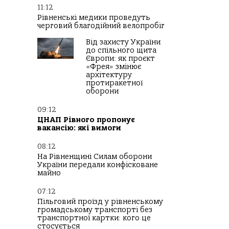
11:12
Рівненські медики проведуть
черговий благодійний велопробіг
Від захисту України
до спільного щита
Європи: як проєкт
«Фрея» змінює
архітектуру
протиракетної
оборони
09:12
ЦНАП Рівного пропонує
вакансію: які вимоги
08:12
На Рівненщині Силам оборони
України передали конфісковане
майно
07:12
Пільговий проїзд у рівненському
громадському транспорті без
транспортної картки: кого це
стосується