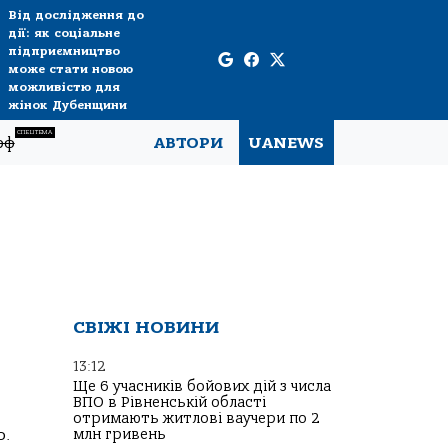
Від дослідження до
дії: як соціальне
підприємництво
може стати новою
можливістю для
жінок Дубенщини
СПЕЦТЕМА
рф
АВТОРИ
UANEWS
СВІЖІ НОВИНИ
13:12
Ще 6 учасників бойових дій з числа
ВПО в Рівненській області
отримають житлові ваучери по 2
о.
млн гривень