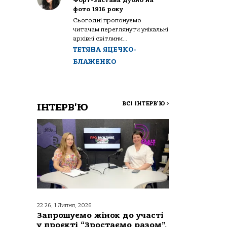
Форт-застава Дубно на
фото 1916 року
Сьогодні пропонуємо
читачам переглянути унікальні
архівні світлини...
ТЕТЯНА ЯЦЕЧКО-
БЛАЖЕНКО
ВСІ ІНТЕРВ'Ю
>
ІНТЕРВ'Ю
22:26, 1 Липня, 2026
Запрошуємо жінок до участі
у проєкті “Зростаємо разом”,