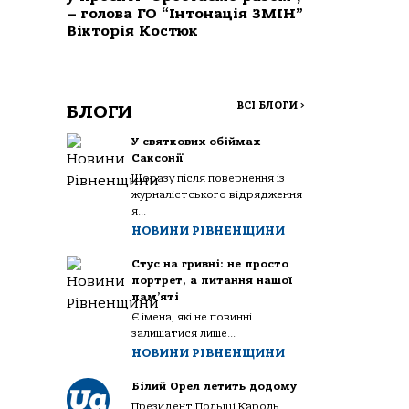
– голова ГО “Інтонація ЗМІН”
Вікторія Костюк
ВСІ БЛОГИ
>
БЛОГИ
У святкових обіймах
Саксонії
Щоразу після повернення із
журналістського відрядження
я...
НОВИНИ РІВНЕНЩИНИ
Стус на гривні: не просто
портрет, а питання нашої
пам’яті
Є імена, які не повинні
залишатися лише...
НОВИНИ РІВНЕНЩИНИ
Білий Орел летить додому
Президент Польщі Кароль