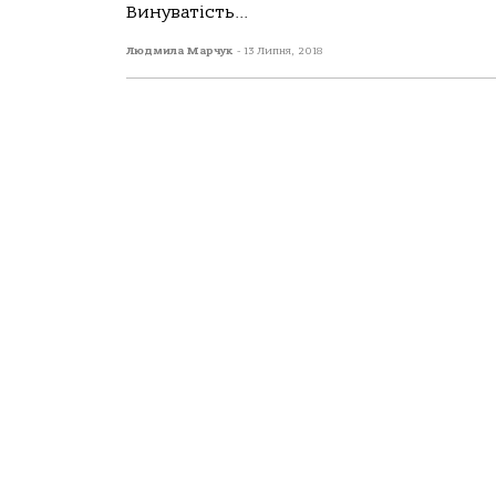
Винуватість...
Людмила Марчук
-
13 Липня, 2018