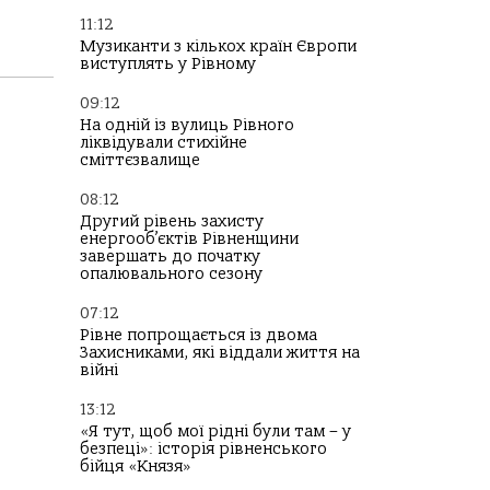
11:12
Музиканти з кількох країн Європи
виступлять у Рівному
09:12
На одній із вулиць Рівного
ліквідували стихійне
сміттєзвалище
08:12
Другий рівень захисту
енергооб’єктів Рівненщини
завершать до початку
опалювального сезону
07:12
Рівне попрощається із двома
Захисниками, які віддали життя на
війні
13:12
«Я тут, щоб мої рідні були там – у
безпеці»: історія рівненського
бійця «Князя»