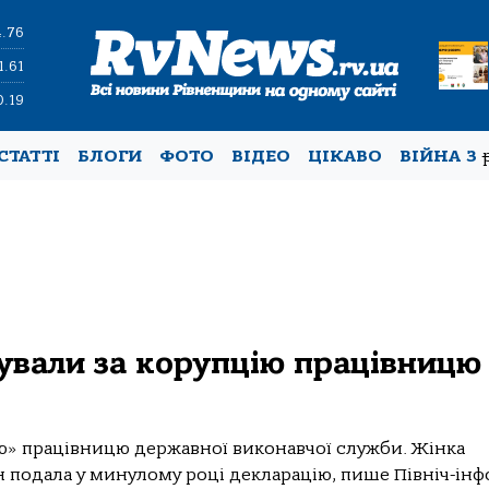
4.76
1.61
0.19
СТАТТІ
БЛОГИ
ФОТО
ВІДЕО
ЦІКАВО
ВІЙНА З
ували за корупцію працівницю
ю» працівницю державної виконавчої служби. Жінка
н подала у минулому році декларацію, пише Північ-інф