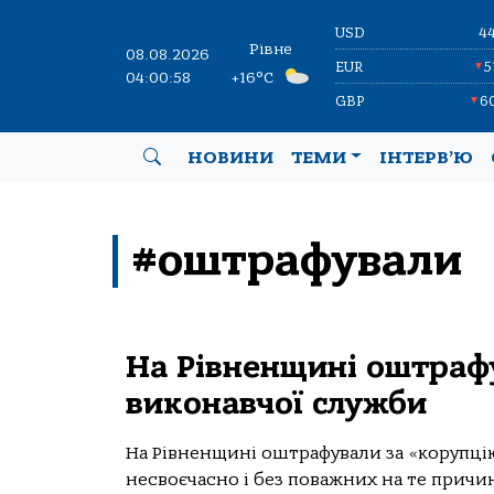
USD
4
Рівне
08.08.2026
EUR
5
▼
04:00:59
+16°C
GBP
6
▼
НОВИНИ
ТЕМИ
ІНТЕРВ’Ю
#оштрафували
На Рівненщині оштраф
виконавчої служби
На Рівненщині оштрафували за «корупці
несвоєчасно і без поважних на те причи