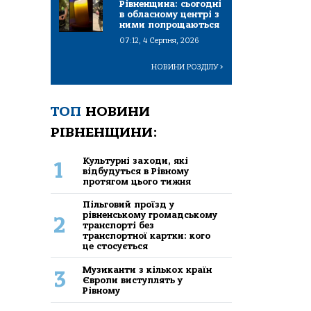
Рівненщина: сьогодні
в обласному центрі з
ними попрощаються
07:12, 4 Серпня, 2026
НОВИНИ РОЗДІЛУ
>
ТОП
НОВИНИ
РІВНЕНЩИНИ:
Культурні заходи, які
1
відбудуться в Рівному
протягом цього тижня
Пільговий проїзд у
рівненському громадському
2
транспорті без
транспортної картки: кого
це стосується
Музиканти з кількох країн
3
Європи виступлять у
Рівному