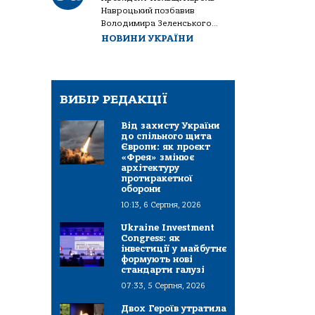
Навроцький позбавив
Володимира Зеленського...
НОВИНИ УКРАЇНИ
ВИБІР РЕДАКЦІЇ
Від захисту України
до спільного щита
Європи: як проєкт
«Фрея» змінює
архітектуру
протиракетної
оборони
10:13, 6 Серпня, 2026
Ukraine Investment
Congress: як
інвестиції у майбутнє
формують нові
стандарти галузі
07:33, 5 Серпня, 2026
Двох Героїв утратила