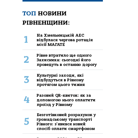
ТОП
НОВИНИ
РІВНЕНЩИНИ:
На Хмельницькій АЕС
1
відбулася чергова ротація
місії МАГАТЕ
Рівне втратило ще одного
2
Захисника: сьогодні його
проведуть в останню дорогу
Культурні заходи, які
3
відбудуться в Рівному
протягом цього тижня
Разовий QR-квиток: як за
4
допомогою нього оплатити
проїзд у Рівному
Безготівковий розрахунок у
5
громадському транспорті
Рівного: з'явився новий
спосіб оплати смартфоном