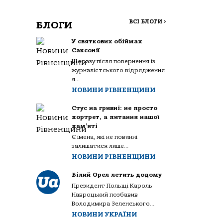
ВСІ БЛОГИ
>
БЛОГИ
У святкових обіймах
Саксонії
Щоразу після повернення із
журналістського відрядження
я...
НОВИНИ РІВНЕНЩИНИ
Стус на гривні: не просто
портрет, а питання нашої
пам’яті
Є імена, які не повинні
залишатися лише...
НОВИНИ РІВНЕНЩИНИ
Білий Орел летить додому
Президент Польщі Кароль
Навроцький позбавив
Володимира Зеленського...
НОВИНИ УКРАЇНИ