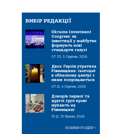
ВИБІР РЕДАКЦІЇ
Ukraine Investment
Congress: як
інвестиції у майбутнє
формують нові
стандарти галузі
07:33, 5 Серпня, 2026
Двох Героїв утратила
Рівненщина: сьогодні
в обласному центрі з
ними попрощаються
07:12, 4 Серпня, 2026
Донорів першої та
другої груп крові
шукають на
Рівненщині
13:12, 31 Липня, 2026
НОВИНИ РОЗДІЛУ
>