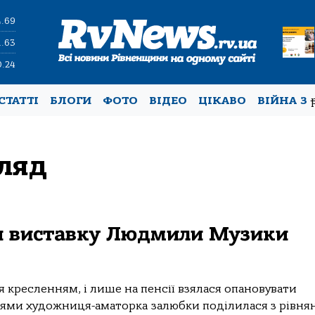
4.69
1.63
0.24
СТАТТІ
БЛОГИ
ФОТО
ВІДЕО
ЦІКАВО
ВІЙНА З
ляд
и виставку Людмили Музики
 кресленням, і лише на пенсії взялася опановувати
ями художниця-аматорка залюбки поділилася з рівня