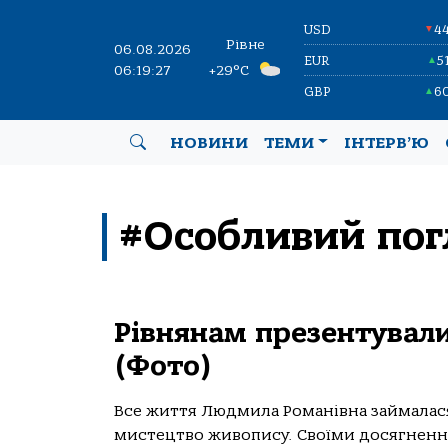
USD
4
▼
Рівне
06.08.2026
EUR
5
▲
06:19:27
+29°C
GBP
6
▲
НОВИНИ
ТЕМИ
ІНТЕРВ’Ю
#Особливий пог
Рівнянам презентувал
(Фото)
Все життя Людмила Романівна займалася
мистецтво живопису. Своїми досягненн