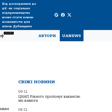
Від дослідження до
дії: як соціальне
підприємництво
може стати новою
можливістю для
жінок Дубенщини
СПЕЦТЕМА
рф
АВТОРИ
UANEWS
СВІЖІ НОВИНИ
09:12
ЦНАП Рівного пропонує вакансію:
які вимоги
нами
08:12