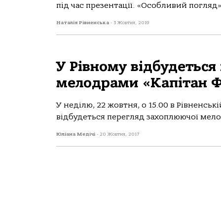
під час презентації. «Особливий погляд» 
Наталія Рівненська
-
3 Жовтня, 2019
У Рівному відбудеться
мелодрами «Капітан Ф
У неділю, 22 жовтня, о 15.00 в Рівненські
відбудеться перегляд захоплюючої мелодр
Юліана Медічі
-
20 Жовтня, 2017