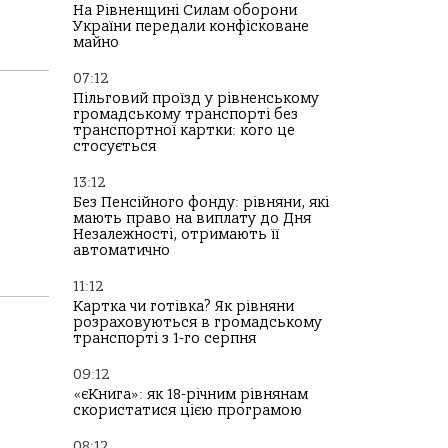
На Рівненщині Силам оборони
України передали конфісковане
майно
07:12
Пільговий проїзд у рівненському
громадському транспорті без
транспортної картки: кого це
стосується
13:12
Без Пенсійного фонду: рівняни, які
мають право на виплату до Дня
Незалежності, отримають її
автоматично
11:12
Картка чи готівка? Як рівняни
розраховуються в громадському
транспорті з 1-го серпня
09:12
«єКнига»: як 18-річним рівнянам
скористатися цією програмою
08:12