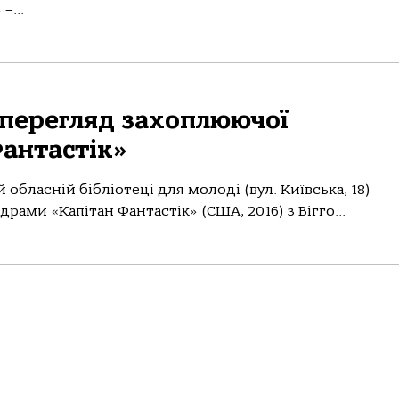
–...
 перегляд захоплюючої
антастік»
й обласній бібліотеці для молоді (вул. Київська, 18)
ами «Капітан Фантастік» (США, 2016) з Вігго...