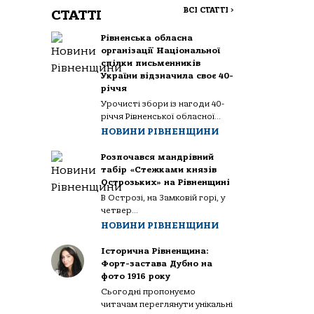
ВСІ СТАТТІ
>
СТАТТІ
Рівненська обласна
організації Національної
спілки письменників
України відзначила своє 40-
річчя
Урочисті збори із нагоди 40-
річчя Рівненської обласної...
НОВИНИ РІВНЕНЩИНИ
Розпочався мандрівний
табір «Стежками князів
Острозьких» на Рівненщині
В Острозі, на Замковій горі, у
четвер...
НОВИНИ РІВНЕНЩИНИ
Історична Рівненщина:
Форт-застава Дубно на
фото 1916 року
Сьогодні пропонуємо
читачам переглянути унікальні