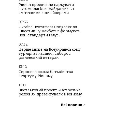
Рівнян просять не паркувати
автомобілі біля майданчиків із
сміттєвими контейнерами
07:33
Ukraine Investment Congress: як
інвестиції у майбутнє формують
нові стандарти галузі
07:12
Перше місце на Всеукраїнському
турнірі з плавання виборов
рівненський ветеран
13:12
Серпнева школа батьківства
стартує у Рівному
11:12
Виставковий проєкт «Острозька
реліквія» презентували в Рівному
Всі новини
>