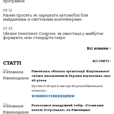
програмою
08:12
Рівнян просять не паркувати автомобілі біля
майданчиків із сміттєвими контейнерами
07:33
Ukraine Investment Congress: як інвестиції у майбутнє
формують нові стандарти галузі
Всі новини
>
ВСІ СТАТТІ
>
СТАТТІ
Рівненська обласна організації Національної
спілки письменників України відзначила своє
40-річчя
Урочисті збори із нагоди 40-річчя Рівненської
обласної...
НОВИНИ РІВНЕНЩИНИ
Розпочався мандрівний табір «Стежками
князів Острозьких» на Рівненщині