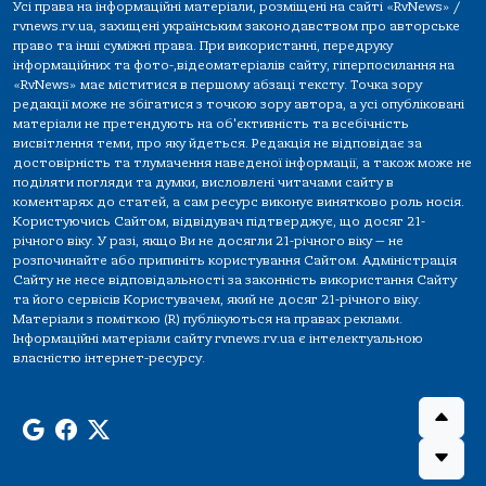
Усі права на інформаційні матеріали, розміщені на сайті «RvNews» /
rvnews.rv.ua, захищені українським законодавством про авторське
право та інші суміжні права. При використанні, передруку
інформаційних та фото-,відеоматеріалів сайту, гіперпосилання на
«RvNews» має міститися в першому абзаці тексту. Точка зору
редакції може не збігатися з точкою зору автора, а усі опубліковані
матеріали не претендують на об'єктивність та всебічність
висвітлення теми, про яку йдеться. Редакція не відповідає за
достовірність та тлумачення наведеної інформації, а також може не
поділяти погляди та думки, висловлені читачами сайту в
коментарях до статей, а сам ресурс виконує винятково роль носія.
Користуючись Сайтом, відвідувач підтверджує, що досяг 21-
річного віку. У разі, якщо Ви не досягли 21-річного віку — не
розпочинайте або припиніть користування Сайтом. Адміністрація
Сайту не несе відповідальності за законність використання Сайту
та його сервісів Користувачем, який не досяг 21-річного віку.
Матеріали з поміткою (R) публікуються на правах реклами.
Інформаційні матеріали сайту rvnews.rv.ua є інтелектуальною
власністю інтернет-ресурсу.