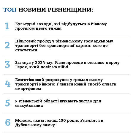
ТОП
НОВИНИ РІВНЕНЩИНИ:
1
Культурні заходи, які відбудуться в Рівному
протягом цього тижня
Пільговий проїзд у рівненському громадському
2
транспорті без транспортної картки: кого це
стосується
3
Загинув у 2024-му: Рівне проведе в останню дорогу
Героя, який поліг на війні
Безготівковий розрахунок у громадському
4
транспорті Рівного: з'явився новий спосіб оплати
смартфоном
5
У Рівненській області шукають житло для
евакуйованих
6
Монети, яким понад 100 років, з'явилися в
Дубенському замку