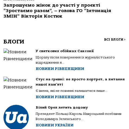
Запрошуємо жінок до участі у проєкті
“Зростаємо разом”, – голова ГО “Інтонація
ЗМІН” Вікторія Костюк
ВСІ БЛОГИ
>
БЛОГИ
У святкових обіймах Саксонії
Щоразу після повернення із журналістського
відрядження я...
НОВИНИ РІВНЕНЩИНИ
Стус на гривні: не просто портрет, а питання
нашої пам’яті
Є імена, які не повинні залишатися лише...
НОВИНИ РІВНЕНЩИНИ
Білий Орел летить додому
Президент Польщі Кароль Навроцький позбавив
Володимира Зеленського...
НОВИНИ УКРАЇНИ