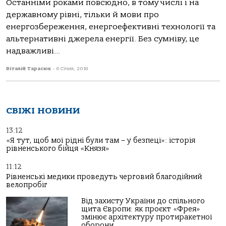
Останніми роками повсюдно, в тому числі і на
державному рівні, тільки й мови про
енергозбереження, енергоефективні технології та
альтернативні джерела енергії. Без сумніву, це
надважливі...
Віталій Тарасюк
-
6 Січня, 2018
СВІЖІ НОВИНИ
13:12
«Я тут, щоб мої рідні були там – у безпеці»: історія
рівненського бійця «Князя»
11:12
Рівненські медики проведуть черговий благодійний
велопробіг
Від захисту України до спільного
щита Європи: як проєкт «Фрея»
змінює архітектуру протиракетної
оборони