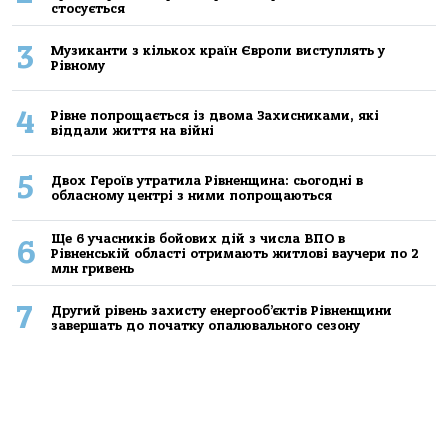
стосується
3
Музиканти з кількох країн Європи виступлять у
Рівному
4
Рівне попрощається із двома Захисниками, які
віддали життя на війні
5
Двох Героїв утратила Рівненщина: сьогодні в
обласному центрі з ними попрощаються
Ще 6 учасників бойових дій з числа ВПО в
6
Рівненській області отримають житлові ваучери по 2
млн гривень
7
Другий рівень захисту енергооб’єктів Рівненщини
завершать до початку опалювального сезону