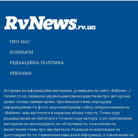
ПРО НАС
КОНТАКТИ
РЕДАКЦІЙНА ПОЛІТИКА
РЕКЛАМА
Усі права на інформаційні матеріали, розміщені на сайті «RvNews» /
rvnews.rv.ua, захищені українським законодавством про авторське
право та інші суміжні права. При використанні, передруку
інформаційних та фото-,відеоматеріалів сайту, гіперпосилання на
«RvNews» має міститися в першому абзаці тексту. Точка зору
редакції може не збігатися з точкою зору автора, а усі опубліковані
матеріали не претендують на об'єктивність та всебічність
висвітлення теми, про яку йдеться. Редакція не відповідає за
достовірність та тлумачення наведеної інформації, а також може не