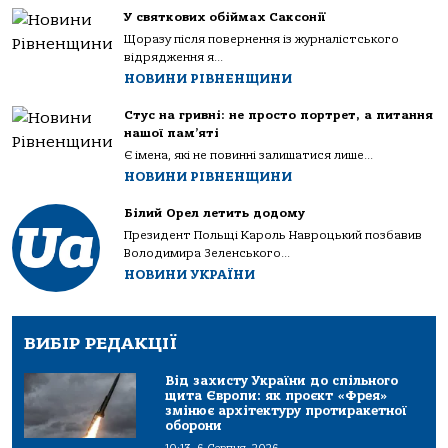
У святкових обіймах Саксонії
Щоразу після повернення із журналістського
відрядження я...
НОВИНИ РІВНЕНЩИНИ
Стус на гривні: не просто портрет, а питання
нашої пам’яті
Є імена, які не повинні залишатися лише...
НОВИНИ РІВНЕНЩИНИ
Білий Орел летить додому
Президент Польщі Кароль Навроцький позбавив
Володимира Зеленського...
НОВИНИ УКРАЇНИ
ВИБІР РЕДАКЦІЇ
Від захисту України до спільного
щита Європи: як проєкт «Фрея»
змінює архітектуру протиракетної
оборони