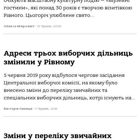
очікують масштабну культурну подію — «Музейні
гостини», які понад 30 років є творчою візитівкою
Рівного. Цьогоріч улюблене свято...
Олекса Мирожит
-
15 Травня, 2026
Адреси трьох виборчих дільниць
змінили у Рівному
5 червня 2019 року відбулося чергове засідання
Центральної виборчої комісії, на якому було
внесено зміни до переліку звичайних та
спеціальних виборчих дільниць, котрі існують на...
Вікторія Синиця
-
7 Червня, 2019
Зміни у переліку звичайних