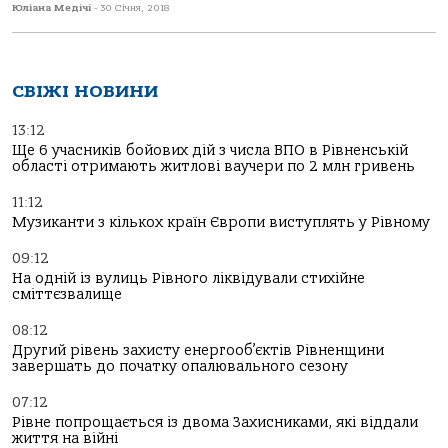
Юліана Медічі
-
30 Січня, 2018
СВІЖІ НОВИНИ
13:12
Ще 6 учасників бойових дій з числа ВПО в Рівненській
області отримають житлові ваучери по 2 млн гривень
11:12
Музиканти з кількох країн Європи виступлять у Рівному
09:12
На одній із вулиць Рівного ліквідували стихійне
сміттєзвалище
08:12
Другий рівень захисту енергооб’єктів Рівненщини
завершать до початку опалювального сезону
07:12
Рівне попрощається із двома Захисниками, які віддали
життя на війні