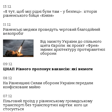
13:12
«Я тут, щоб мої рідні були там – у безпеці»: історія
рівненського бійця «Князя»
11:12
Рівненські медики проведуть черговий благодійний
велопробіг
Від захисту України до спільного
щита Європи: як проєкт «Фрея»
змінює архітектуру протиракетної
оборони
09:12
ЦНАП Рівного пропонує вакансію: які вимоги
08:12
На Рівненщині Силам оборони України передали
конфісковане майно
07:12
Пільговий проїзд у рівненському громадському
транспорті без транспортної картки: кого це
стосується