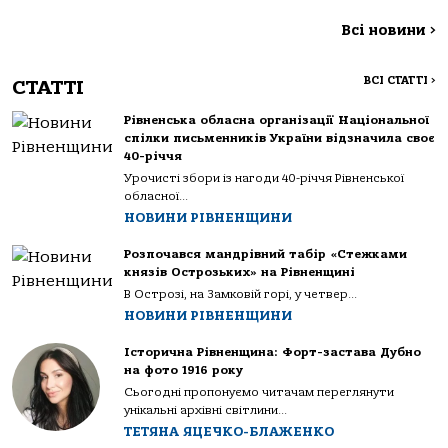
Всі новини
>
ВСІ СТАТТІ
>
СТАТТІ
Рівненська обласна організації Національної
спілки письменників України відзначила своє
40-річчя
Урочисті збори із нагоди 40-річчя Рівненської
обласної...
НОВИНИ РІВНЕНЩИНИ
Розпочався мандрівний табір «Стежками
князів Острозьких» на Рівненщині
В Острозі, на Замковій горі, у четвер...
НОВИНИ РІВНЕНЩИНИ
Історична Рівненщина: Форт-застава Дубно
на фото 1916 року
Сьогодні пропонуємо читачам переглянути
унікальні архівні світлини...
ТЕТЯНА ЯЦЕЧКО-БЛАЖЕНКО