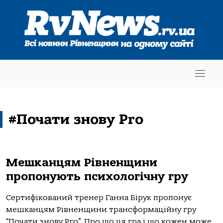
#Почати знову Pro
Мешканцям Рівненщини
пропонують психологічну гру
Сертифікований тренер Ганна Бірук пропонує
мешканцям Рівненщини трансформаційну гру
“Почати знову Pro”. Про що ця гра і що кожен може