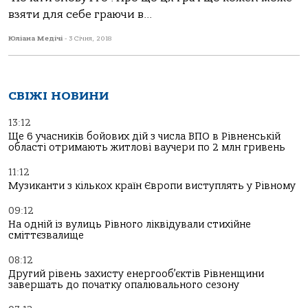
взяти для себе граючи в...
Юліана Медічі
-
3 Січня, 2018
СВІЖІ НОВИНИ
13:12
Ще 6 учасників бойових дій з числа ВПО в Рівненській
області отримають житлові ваучери по 2 млн гривень
11:12
Музиканти з кількох країн Європи виступлять у Рівному
09:12
На одній із вулиць Рівного ліквідували стихійне
сміттєзвалище
08:12
Другий рівень захисту енергооб’єктів Рівненщини
завершать до початку опалювального сезону