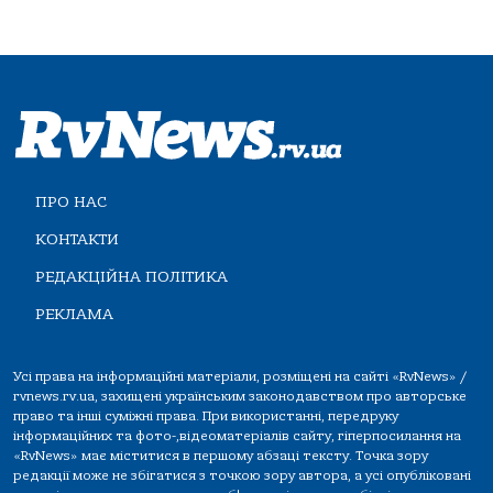
ПРО НАС
КОНТАКТИ
РЕДАКЦІЙНА ПОЛІТИКА
РЕКЛАМА
Усі права на інформаційні матеріали, розміщені на сайті «RvNews» /
rvnews.rv.ua, захищені українським законодавством про авторське
право та інші суміжні права. При використанні, передруку
інформаційних та фото-,відеоматеріалів сайту, гіперпосилання на
«RvNews» має міститися в першому абзаці тексту. Точка зору
редакції може не збігатися з точкою зору автора, а усі опубліковані