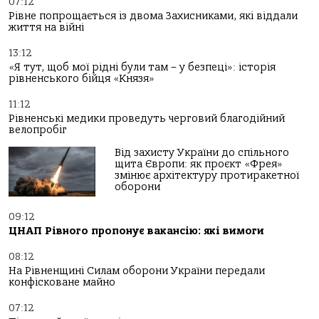
07:12
Рівне попрощається із двома Захисниками, які віддали
життя на війні
13:12
«Я тут, щоб мої рідні були там – у безпеці»: історія
рівненського бійця «Князя»
11:12
Рівненські медики проведуть черговий благодійний
велопробіг
Від захисту України до спільного
щита Європи: як проєкт «Фрея»
змінює архітектуру протиракетної
оборони
09:12
ЦНАП Рівного пропонує вакансію: які вимоги
08:12
На Рівненщині Силам оборони України передали
конфісковане майно
07:12