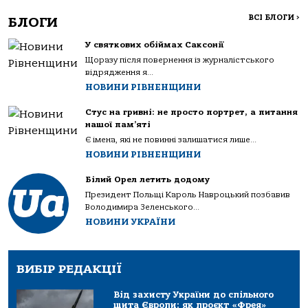
ВСІ БЛОГИ
>
БЛОГИ
У святкових обіймах Саксонії
Щоразу після повернення із журналістського
відрядження я...
НОВИНИ РІВНЕНЩИНИ
Стус на гривні: не просто портрет, а питання
нашої пам’яті
Є імена, які не повинні залишатися лише...
НОВИНИ РІВНЕНЩИНИ
Білий Орел летить додому
Президент Польщі Кароль Навроцький позбавив
Володимира Зеленського...
НОВИНИ УКРАЇНИ
ВИБІР РЕДАКЦІЇ
Від захисту України до спільного
щита Європи: як проєкт «Фрея»