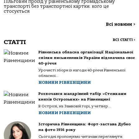
Пільговий проїзд у рівненському громадському
транспорті без транспортної картки: кого це
стосується
Всі новини
>
ВСІ СТАТТІ
>
СТАТТІ
Рівненська обласна організації Національної
спілки письменників України відзначила своє
40-річчя
Урочисті збори із нагоди 40-річчя Рівненської
обласної...
НОВИНИ РІВНЕНЩИНИ
Розпочався мандрівний табір «Стежками
князів Острозьких» на Рівненщині
В Острозі, на Замковій горі, у четвер...
НОВИНИ РІВНЕНЩИНИ
Історична Рівненщина: Форт-застава Дубно
на фото 1916 року
Сьогодні пропонуємо читачам переглянути