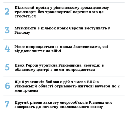
Пільговий проїзд у рівненському громадському
2
транспорті без транспортної картки: кого це
стосується
3
Музиканти з кількох країн Європи виступлять у
Рівному
4
Рівне попрощається із двома Захисниками, які
віддали життя на війні
5
Двох Героїв утратила Рівненщина: сьогодні в
обласному центрі з ними попрощаються
Ще 6 учасників бойових дій з числа ВПО в
6
Рівненській області отримають житлові ваучери по 2
млн гривень
7
Другий рівень захисту енергооб’єктів Рівненщини
завершать до початку опалювального сезону