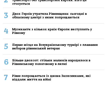
транспорті без транспортної картки: кого це
стосується
3
Двох Героїв утратила Рівненщина: сьогодні в
обласному центрі з ними попрощаються
4
Музиканти з кількох країн Європи виступлять у
Рівному
5
Перше місце на Всеукраїнському турнірі з плавання
виборов рівненський ветеран
6
Більше двохсот: стільки малюків народилося в
Рівненському пологовому в липні
7
Рівне попрощається із двома Захисниками, які
віддали життя на війні