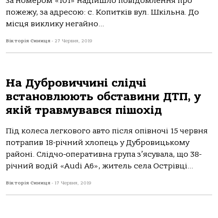
за номером «101» надійшло повідомлення про
пожежу, за адресою: c. Копитків вул. Шкільна. До
місця виклику негайно...
Вікторія Синиця
-
27 Червня, 2019
На Дубровиччині слідчі
встановлюють обставини ДТП, у
якій травмувався пішохід
Під колеса легкового авто після опівночі 15 червня
потрапив 18-річний хлопець у Дубровицькому
районі. Слідчо-оперативна група з’ясувала, що 38-
річний водій «Audi А6», житель села Острівці...
Вікторія Синиця
-
17 Червня, 2019