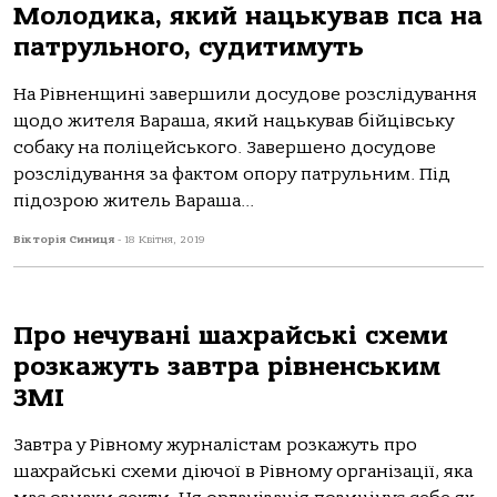
Молодика, який нацькував пса на
патрульного, судитимуть
На Рівненщині завершили досудове розслідування
щодо жителя Вараша, який нацькував бійцівську
собаку на поліцейського. Завершено досудове
розслідування за фактом опору патрульним. Під
підозрою житель Вараша...
Вікторія Синиця
-
18 Квітня, 2019
Про нечувані шахрайські схеми
розкажуть завтра рівненським
ЗМІ
Завтра у Рівному журналістам розкажуть про
шахрайські схеми діючої в Рівному організації, яка