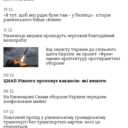
13:12
«Я тут, щоб мої рідні були там – у безпеці»: історія
рівненського бійця «Князя»
11:12
Рівненські медики проведуть черговий благодійний
велопробіг
Від захисту України до спільного
щита Європи: як проєкт «Фрея»
змінює архітектуру протиракетної
оборони
09:12
ЦНАП Рівного пропонує вакансію: які вимоги
08:12
На Рівненщині Силам оборони України передали
конфісковане майно
07:12
Пільговий проїзд у рівненському громадському
транспорті без транспортної картки: кого це
стосується