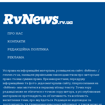
ПРО НАС
КОНТАКТИ
РЕДАКЦІЙНА ПОЛІТИКА
РЕКЛАМА
Усі права на інформаційні матеріали, розміщені на сайті «RvNews» /
rvnews.rv.ua, захищені українським законодавством про авторське
право та інші суміжні права. При використанні, передруку
інформаційних та фото-,відеоматеріалів сайту, гіперпосилання на
«RvNews» має міститися в першому абзаці тексту. Точка зору
редакції може не збігатися з точкою зору автора, а усі опубліковані
матеріали не претендують на об'єктивність та всебічність
висвітлення теми, про яку йдеться. Редакція не відповідає за
достовірність та тлумачення наведеної інформації, а також може не