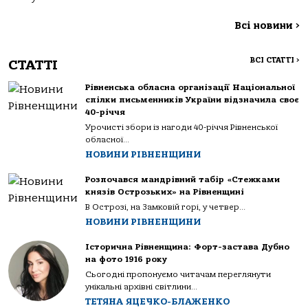
Всі новини
>
ВСІ СТАТТІ
>
СТАТТІ
Рівненська обласна організації Національної
спілки письменників України відзначила своє
40-річчя
Урочисті збори із нагоди 40-річчя Рівненської
обласної...
НОВИНИ РІВНЕНЩИНИ
Розпочався мандрівний табір «Стежками
князів Острозьких» на Рівненщині
В Острозі, на Замковій горі, у четвер...
НОВИНИ РІВНЕНЩИНИ
Історична Рівненщина: Форт-застава Дубно
на фото 1916 року
Сьогодні пропонуємо читачам переглянути
унікальні архівні світлини...
ТЕТЯНА ЯЦЕЧКО-БЛАЖЕНКО