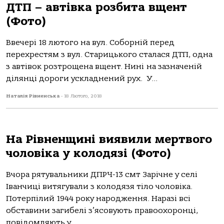
ДТП – автівка розбита вщент
(Фото)
Ввечері 18 лютого на вул. Соборній перед
перехрестям з вул. Старицького сталася ДТП, одна
з автівок розтрощена вщент. Нині на зазначеній
ділянці дороги ускладнений рух. У...
Наталія Рівненська
-
18 Лютого, 2018
На Рівненщині виявили мертвого
чоловіка у колодязі (Фото)
Вчора рятувальники ДПРЧ-13 смт Зарічне у селі
Іванчиці витягували з колодязя тіло чоловіка.
Потерпілий 1944 року народження. Наразі всі
обставини загибелі з’ясовують правоохоронці,
повідомляють у...