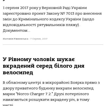
1 серпня 2017 року у Верховній Раді України
зареєстровано проект Закону № 7013 про внесення
змін до Кримінального кодексу України (щодо
відповідальності рятувальників пляжу).
Документом...
Наталія Рівненська
-
7 Серпня, 2017
У Рівному чоловік шукає
вкрадений серед білого дня
велосипед
В обласному центрі в мікрорайоні Боярка прямо з
двору приватного будинку викрали велосипед
марки “Norco Charger 7.2.” Друзі потерпілого
намагаються розшукати вкрадену річ, в тому
числі...