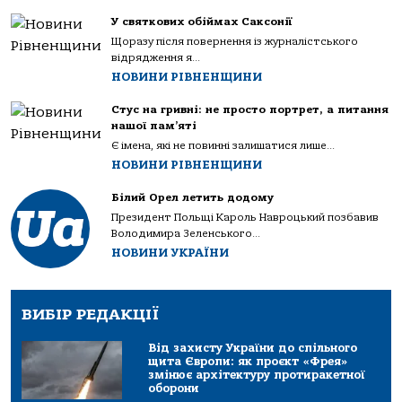
У святкових обіймах Саксонії
Щоразу після повернення із журналістського
відрядження я...
НОВИНИ РІВНЕНЩИНИ
Стус на гривні: не просто портрет, а питання
нашої пам’яті
Є імена, які не повинні залишатися лише...
НОВИНИ РІВНЕНЩИНИ
Білий Орел летить додому
Президент Польщі Кароль Навроцький позбавив
Володимира Зеленського...
НОВИНИ УКРАЇНИ
ВИБІР РЕДАКЦІЇ
Від захисту України до спільного
щита Європи: як проєкт «Фрея»
змінює архітектуру протиракетної
оборони