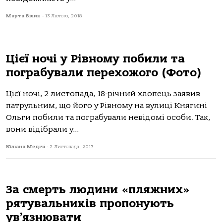
Марта Білик
-
13 Лютого, 2018
Цієї ночі у Рівному побили та
пограбували перехожого (Фото)
Цієї ночі, 2 листопада, 18-річний хлопець заявив
патрульним, що його у Рівному на вулиці Княгині
Ольги побили та пограбували невідомі особи. Так,
вони відібрали у...
Юліана Медічі
-
2 Листопада, 2017
За смерть людини «пляжних»
рятувальників пропонують
ув’язнювати