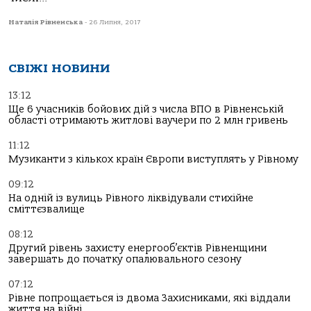
Наталія Рівненська
-
26 Липня, 2017
СВІЖІ НОВИНИ
13:12
Ще 6 учасників бойових дій з числа ВПО в Рівненській
області отримають житлові ваучери по 2 млн гривень
11:12
Музиканти з кількох країн Європи виступлять у Рівному
09:12
На одній із вулиць Рівного ліквідували стихійне
сміттєзвалище
08:12
Другий рівень захисту енергооб’єктів Рівненщини
завершать до початку опалювального сезону
07:12
Рівне попрощається із двома Захисниками, які віддали
життя на війні