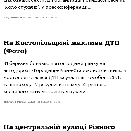
має ознаки секти. Ця організація позицінує себе як
“Коло слухачів”. У прес-конференції...
Людмила Марчук
-
29 Травня, 2018
На Костопільщині жахлива ДТП
(Фото)
31 березня близько п’ятої години ранку на
автодорозі «Городище-Рівне-Староконстянтинів» у
Костополі сталася ДТП за участі автомобіля «ЗІЛ»
та пішохода. У результаті наїзду 52-річного
місцевого жителя госпіталізували...
Наталія Рівненська
-
31 Березня, 2018
На центральній вулиці Рівного