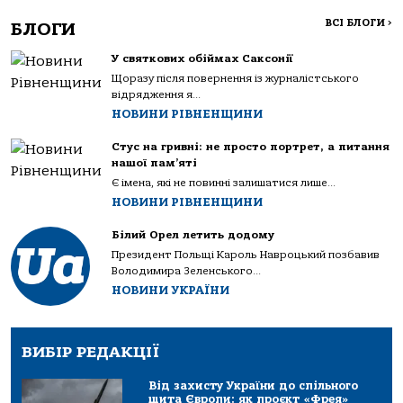
ВСІ БЛОГИ
>
БЛОГИ
У святкових обіймах Саксонії
Щоразу після повернення із журналістського
відрядження я...
НОВИНИ РІВНЕНЩИНИ
Стус на гривні: не просто портрет, а питання
нашої пам’яті
Є імена, які не повинні залишатися лише...
НОВИНИ РІВНЕНЩИНИ
Білий Орел летить додому
Президент Польщі Кароль Навроцький позбавив
Володимира Зеленського...
НОВИНИ УКРАЇНИ
ВИБІР РЕДАКЦІЇ
Від захисту України до спільного
щита Європи: як проєкт «Фрея»