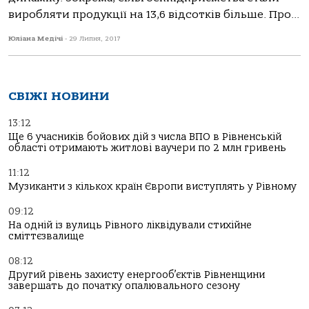
виробляти продукції на 13,6 відсотків більше. Про...
Юліана Медічі
-
29 Липня, 2017
СВІЖІ НОВИНИ
13:12
Ще 6 учасників бойових дій з числа ВПО в Рівненській
області отримають житлові ваучери по 2 млн гривень
11:12
Музиканти з кількох країн Європи виступлять у Рівному
09:12
На одній із вулиць Рівного ліквідували стихійне
сміттєзвалище
08:12
Другий рівень захисту енергооб’єктів Рівненщини
завершать до початку опалювального сезону