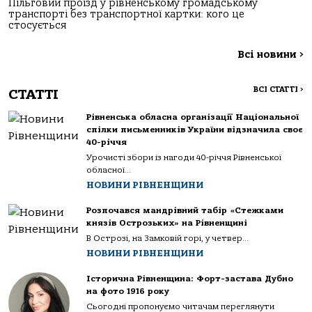
Пільговий проїзд у рівненському громадському
транспорті без транспортної картки: кого це
стосується
Всі новини
>
ВСІ СТАТТІ
>
СТАТТІ
Рівненська обласна організації Національної
спілки письменників України відзначила своє
40-річчя
Урочисті збори із нагоди 40-річчя Рівненської
обласної...
НОВИНИ РІВНЕНЩИНИ
Розпочався мандрівний табір «Стежками
князів Острозьких» на Рівненщині
В Острозі, на Замковій горі, у четвер...
НОВИНИ РІВНЕНЩИНИ
Історична Рівненщина: Форт-застава Дубно
на фото 1916 року
Сьогодні пропонуємо читачам переглянути