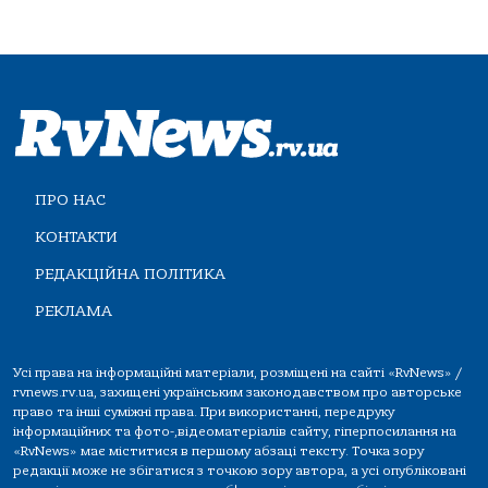
ПРО НАС
КОНТАКТИ
РЕДАКЦІЙНА ПОЛІТИКА
РЕКЛАМА
Усі права на інформаційні матеріали, розміщені на сайті «RvNews» /
rvnews.rv.ua, захищені українським законодавством про авторське
право та інші суміжні права. При використанні, передруку
інформаційних та фото-,відеоматеріалів сайту, гіперпосилання на
«RvNews» має міститися в першому абзаці тексту. Точка зору
редакції може не збігатися з точкою зору автора, а усі опубліковані