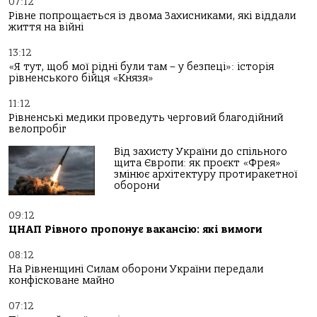
07:12
Рівне попрощається із двома Захисниками, які віддали
життя на війні
13:12
«Я тут, щоб мої рідні були там – у безпеці»: історія
рівненського бійця «Князя»
11:12
Рівненські медики проведуть черговий благодійний
велопробіг
Від захисту України до спільного
щита Європи: як проєкт «Фрея»
змінює архітектуру протиракетної
оборони
09:12
ЦНАП Рівного пропонує вакансію: які вимоги
08:12
На Рівненщині Силам оборони України передали
конфісковане майно
07:12