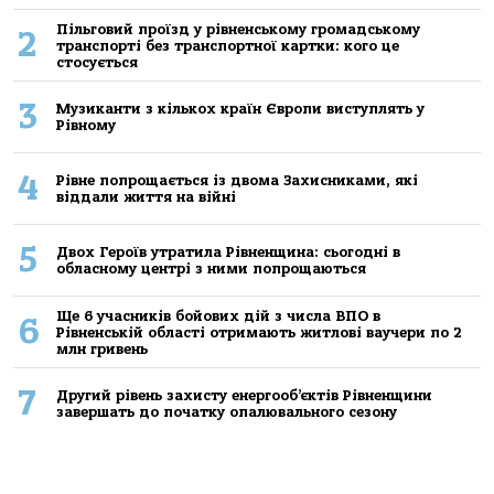
Пільговий проїзд у рівненському громадському
2
транспорті без транспортної картки: кого це
стосується
3
Музиканти з кількох країн Європи виступлять у
Рівному
4
Рівне попрощається із двома Захисниками, які
віддали життя на війні
5
Двох Героїв утратила Рівненщина: сьогодні в
обласному центрі з ними попрощаються
Ще 6 учасників бойових дій з числа ВПО в
6
Рівненській області отримають житлові ваучери по 2
млн гривень
7
Другий рівень захисту енергооб’єктів Рівненщини
завершать до початку опалювального сезону