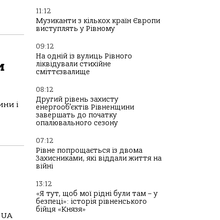
11:12
Музиканти з кількох країн Європи
виступлять у Рівному
09:12
На одній із вулиць Рівного
и
ліквідували стихійне
сміттєзвалище
08:12
Другий рівень захисту
ини і
енергооб’єктів Рівненщини
завершать до початку
опалювального сезону
07:12
Рівне попрощається із двома
Захисниками, які віддали життя на
війні
13:12
«Я тут, щоб мої рідні були там – у
безпеці»: історія рівненського
бійця «Князя»
 UA