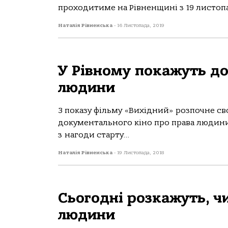
проходитиме на Рівненщині з 19 листопад
Наталія Рівненська
-
16 Листопада, 2019
У Рівному покажуть до
людини
З показу фільму «Вихідний» розпочне 
документального кіно про права людини
з нагоди старту...
Наталія Рівненська
-
19 Листопада, 2018
Сьогодні розкажуть, ч
людини