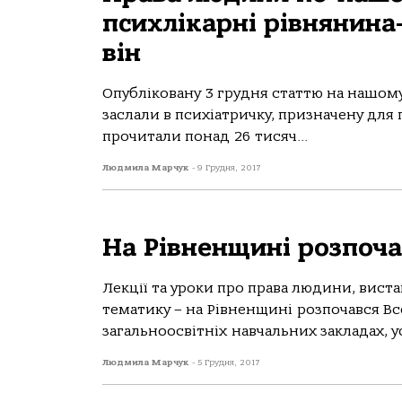
психлікарні рівнянина
він
Опубліковану 3 грудня статтю на нашому
заслали в психіатричку, призначену для
прочитали понад 26 тисяч...
Людмила Марчук
-
9 Грудня, 2017
На Рівненщині розпоч
Лекції та уроки про права людини, виста
тематику – на Рівненщині розпочався Вс
загальноосвітніх навчальних закладах, ус
Людмила Марчук
-
5 Грудня, 2017