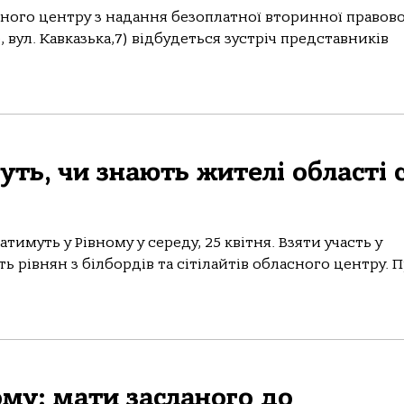
льного центру з надання безоплатної вторинної правово
, вул. Кавказька,7) відбудеться зустріч представників
ть, чи знають жителі області с
имуть у Рівному у середу, 25 квітня. Взяти участь у
 рівнян з білбордів та сітілайтів обласного центру. 
му: мати засланого до