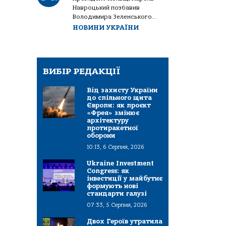
Навроцький позбавив
Володимира Зеленського...
НОВИНИ УКРАЇНИ
ВИБІР РЕДАКЦІЇ
Від захисту України
до спільного щита
Європи: як проєкт
«Фрея» змінює
архітектуру
протиракетної
оборони
10:13, 6 Серпня, 2026
Ukraine Investment
Congress: як
інвестиції у майбутнє
формують нові
стандарти галузі
07:33, 5 Серпня, 2026
Двох Героїв утратила