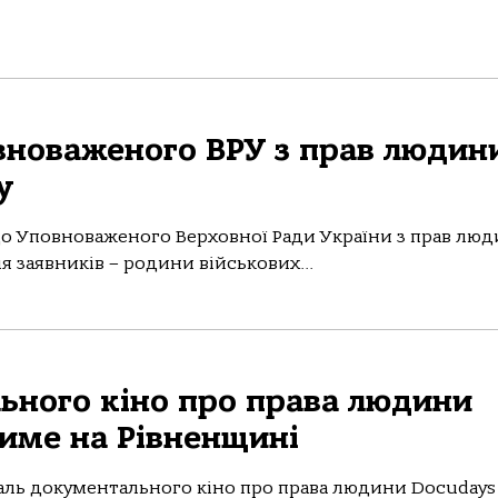
вноваженого ВРУ з прав людин
у
 до Уповноваженого Верховної Ради України з прав люд
я заявників – родини військових...
ьного кіно про права людини
име на Рівненщині
ль документального кіно про права людини Docudays