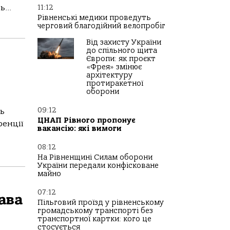
...
11:12
Рівненські медики проведуть
черговий благодійний велопробіг
Від захисту України
до спільного щита
Європи: як проєкт
«Фрея» змінює
архітектуру
протиракетної
оборони
09:12
ь
ЦНАП Рівного пропонує
ренції
вакансію: які вимоги
08:12
На Рівненщині Силам оборони
України передали конфісковане
майно
07:12
ава
Пільговий проїзд у рівненському
громадському транспорті без
транспортної картки: кого це
стосується