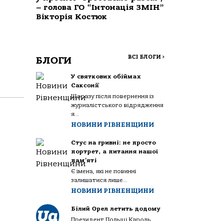
– голова ГО “Інтонація ЗМІН”
Вікторія Костюк
ВСІ БЛОГИ
>
БЛОГИ
У святкових обіймах
Саксонії
Щоразу після повернення із
журналістського відрядження
я...
НОВИНИ РІВНЕНЩИНИ
Стус на гривні: не просто
портрет, а питання нашої
пам’яті
Є імена, які не повинні
залишатися лише...
НОВИНИ РІВНЕНЩИНИ
Білий Орел летить додому
Президент Польщі Кароль