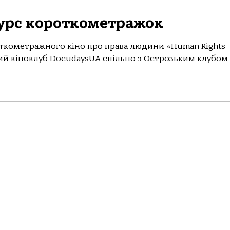
курс короткометражок
откометражного кіно про права людини «Human Rights
кий кіноклуб DocudaysUA спільно з Острозьким клубом