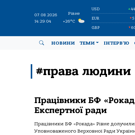
USD
4
▲
Рівне
07.08.2026
EUR
5
▼
14:29:04
+26°C
GBP
6
▼
НОВИНИ
ТЕМИ
ІНТЕРВ’Ю
#права людини
Працівники БФ «Рокада
Експертної ради
Працівники БФ «Рокада» Рівне долучили
Уповноваженого Верховної Ради України 