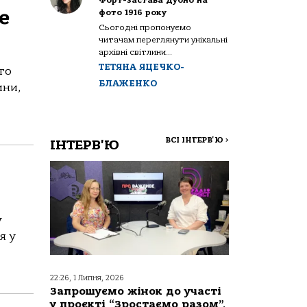
Форт-застава Дубно на
е
фото 1916 року
Сьогодні пропонуємо
читачам переглянути унікальні
архівні світлини...
ТЕТЯНА ЯЦЕЧКО-
го
БЛАЖЕНКО
ини,
ВСІ ІНТЕРВ'Ю
>
ІНТЕРВ'Ю
у
я у
22:26, 1 Липня, 2026
Запрошуємо жінок до участі
у проєкті “Зростаємо разом”,