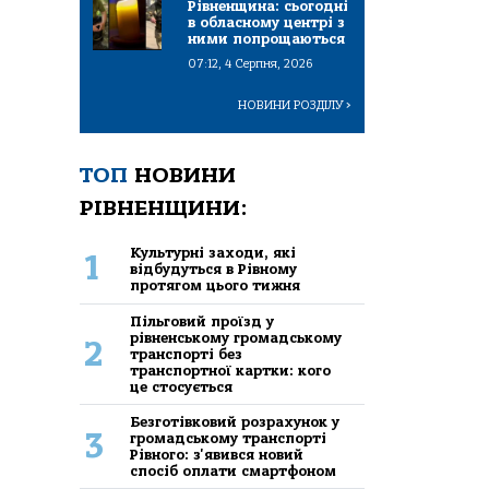
Рівненщина: сьогодні
в обласному центрі з
ними попрощаються
07:12, 4 Серпня, 2026
НОВИНИ РОЗДІЛУ
>
ТОП
НОВИНИ
РІВНЕНЩИНИ:
Культурні заходи, які
1
відбудуться в Рівному
протягом цього тижня
Пільговий проїзд у
рівненському громадському
2
транспорті без
транспортної картки: кого
це стосується
Безготівковий розрахунок у
3
громадському транспорті
Рівного: з'явився новий
спосіб оплати смартфоном