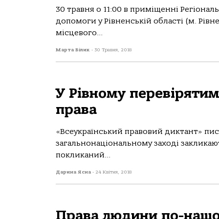
30 травня о 11:00 в приміщенні Регіона
допомоги у Рівненській області (м. Рівне
місцевого...
Марта Білик
-
30 Травня, 2018
У Рівному перевірятиму
права
«Всеукраїнський правовий диктант» писат
загальнонаціональному заході закликають
покликаний...
Дарина Ясна
-
24 Квітня, 2018
Права людини по-нашо