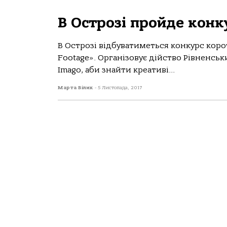
В Острозі пройде кон
В Острозі відбуватиметься конкурс кор
Footage». Організовує дійство Рівненсь
Imago, аби знайти креативі...
Марта Білик
-
5 Листопада, 2017