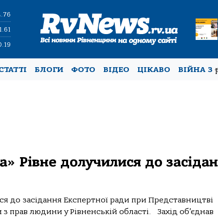
4.76
1.61
0.19
СТАТТІ
БЛОГИ
ФОТО
ВІДЕО
ЦІКАВО
ВІЙНА З
» Рівне долучилися до засіда
ся до засідання Експертної ради при Представництві
з прав людини у Рівненській області. Захід об’єднав