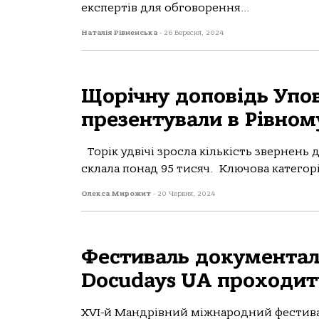
експертів для обговорення...
Наталія Рівненська
-
26 Вересня, 2024
Щорічну доповідь Упо
презентували в Рівном
Торік удвічі зросла кількість звернень
склала понад 95 тисяч. Ключова категорі
Олекса Мирожит
-
20 Червня, 2024
Фестиваль документал
Docudays UA проходит
ХVI-й Мандрівний міжнародний фестива