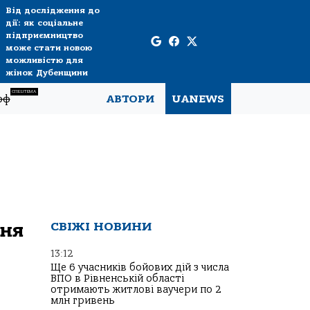
Від дослідження до
дії: як соціальне
підприємництво
може стати новою
можливістю для
жінок Дубенщини
СПЕЦТЕМА
рф
АВТОРИ
UANEWS
ння
СВІЖІ НОВИНИ
13:12
Ще 6 учасників бойових дій з числа
ВПО в Рівненській області
отримають житлові ваучери по 2
млн гривень