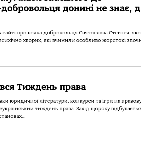
-добровольця донині не знає, д
 сайті про вояка-добровольця Святослава Стегнея, яко
 психічно хворих, які вчинили особливо жорстокі злоч
ався Тиждень права
вки юридичної літератури, конкурси та ігри на правов
еукраїнський тиждень права. Захід щороку відбуваєтьс
тановах...