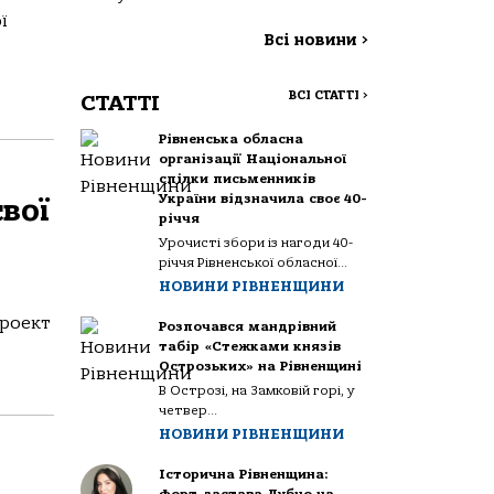
ї
Всі новини
>
ВСІ СТАТТІ
>
СТАТТІ
Рівненська обласна
організації Національної
спілки письменників
України відзначила своє 40-
вої
річчя
Урочисті збори із нагоди 40-
річчя Рівненської обласної...
НОВИНИ РІВНЕНЩИНИ
Проект
Розпочався мандрівний
табір «Стежками князів
Острозьких» на Рівненщині
В Острозі, на Замковій горі, у
четвер...
НОВИНИ РІВНЕНЩИНИ
Історична Рівненщина: