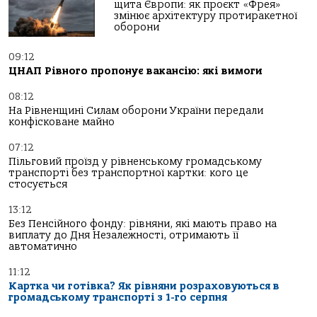
щита Європи: як проєкт «Фрея»
змінює архітектуру протиракетної
оборони
09:12
ЦНАП Рівного пропонує вакансію: які вимоги
08:12
На Рівненщині Силам оборони України передали
конфісковане майно
07:12
Пільговий проїзд у рівненському громадському
транспорті без транспортної картки: кого це
стосується
13:12
Без Пенсійного фонду: рівняни, які мають право на
виплату до Дня Незалежності, отримають її
автоматично
11:12
Картка чи готівка? Як рівняни розраховуються в
громадському транспорті з 1-го серпня