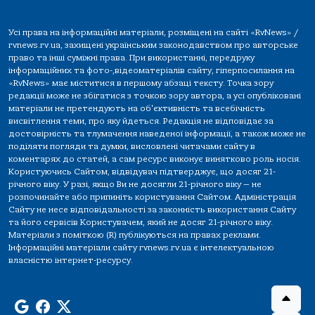
Усі права на інформаційні матеріали, розміщені на сайті «RvNews» /
rvnews.rv.ua, захищені українським законодавством про авторське
право та інші суміжні права. При використанні, передруку
інформаційних та фото-,відеоматеріалів сайту, гіперпосилання на
«RvNews» має міститися в першому абзаці тексту. Точка зору
редакції може не збігатися з точкою зору автора, а усі опубліковані
матеріали не претендують на об'єктивність та всебічність
висвітлення теми, про яку йдеться. Редакція не відповідає за
достовірність та тлумачення наведеної інформації, а також може не
поділяти погляди та думки, висловлені читачами сайту в
коментарях до статей, а сам ресурс виконує винятково роль носія.
Користуючись Сайтом, відвідувач підтверджує, що досяг 21-
річного віку. У разі, якщо Ви не досягли 21-річного віку — не
розпочинайте або припиніть користування Сайтом. Адміністрація
Сайту не несе відповідальності за законність використання Сайту
та його сервісів Користувачем, який не досяг 21-річного віку.
Матеріали з поміткою (R) публікуються на правах реклами.
Інформаційні матеріали сайту rvnews.rv.ua є інтелектуальною
власністю інтернет-ресурсу.