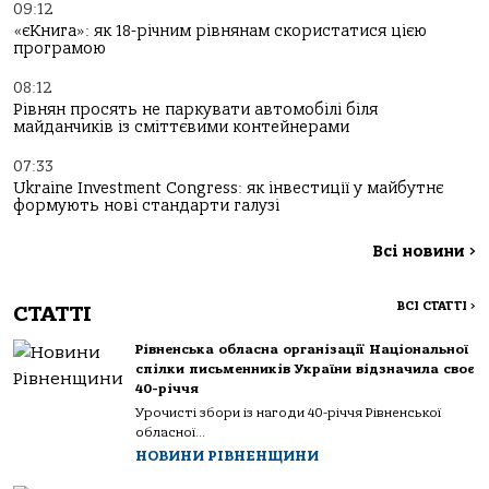
09:12
«єКнига»: як 18-річним рівнянам скористатися цією
програмою
08:12
Рівнян просять не паркувати автомобілі біля
майданчиків із сміттєвими контейнерами
07:33
Ukraine Investment Congress: як інвестиції у майбутнє
формують нові стандарти галузі
Всі новини
>
ВСІ СТАТТІ
>
СТАТТІ
Рівненська обласна організації Національної
спілки письменників України відзначила своє
40-річчя
Урочисті збори із нагоди 40-річчя Рівненської
обласної...
НОВИНИ РІВНЕНЩИНИ