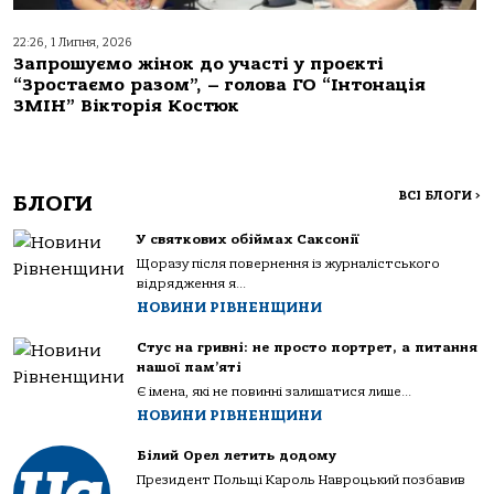
22:26, 1 Липня, 2026
Запрошуємо жінок до участі у проєкті
“Зростаємо разом”, – голова ГО “Інтонація
ЗМІН” Вікторія Костюк
ВСІ БЛОГИ
>
БЛОГИ
У святкових обіймах Саксонії
Щоразу після повернення із журналістського
відрядження я...
НОВИНИ РІВНЕНЩИНИ
Стус на гривні: не просто портрет, а питання
нашої пам’яті
Є імена, які не повинні залишатися лише...
НОВИНИ РІВНЕНЩИНИ
Білий Орел летить додому
Президент Польщі Кароль Навроцький позбавив