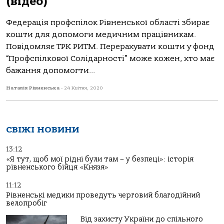
(відео)
Федерація профспілок Рівненської області збирає
кошти для допомоги медичним працівникам.
Повідомляє ТРК РИТМ. Перерахувати кошти у фонд
“Профспілкової Солідарності” може кожен, хто має
бажання допомогти...
Наталія Рівненська
-
24 Квітня, 2020
СВІЖІ НОВИНИ
13:12
«Я тут, щоб мої рідні були там – у безпеці»: історія
рівненського бійця «Князя»
11:12
Рівненські медики проведуть черговий благодійний
велопробіг
Від захисту України до спільного