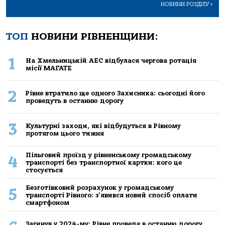
НОВИНИ РОЗДІЛУ
>
ТОП
НОВИНИ РІВНЕНЩИНИ:
1
На Хмельницькій АЕС відбулася чергова ротація
місії МАГАТЕ
2
Рівне втратило ще одного Захисника: сьогодні його
проведуть в останню дорогу
3
Культурні заходи, які відбудуться в Рівному
протягом цього тижня
Пільговий проїзд у рівненському громадському
4
транспорті без транспортної картки: кого це
стосується
Безготівковий розрахунок у громадському
5
транспорті Рівного: з'явився новий спосіб оплати
смартфоном
Загинув у 2024-му: Рівне проведе в останню дорогу