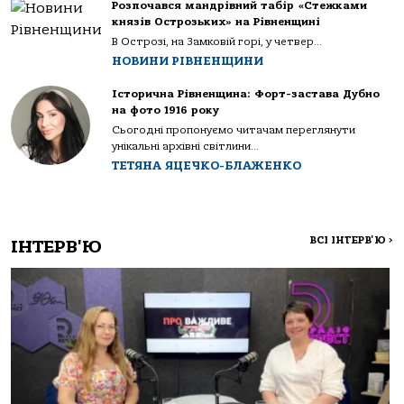
Розпочався мандрівний табір «Стежками
князів Острозьких» на Рівненщині
В Острозі, на Замковій горі, у четвер...
НОВИНИ РІВНЕНЩИНИ
Історична Рівненщина: Форт-застава Дубно
на фото 1916 року
Сьогодні пропонуємо читачам переглянути
унікальні архівні світлини...
ТЕТЯНА ЯЦЕЧКО-БЛАЖЕНКО
ВСІ ІНТЕРВ'Ю
>
ІНТЕРВ'Ю