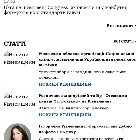
07:33
Ukraine Investment Congress: як інвестиції у майбутнє
формують нові стандарти галузі
Всі новини
>
ВСІ СТАТТІ
>
СТАТТІ
Рівненська обласна організації Національної
спілки письменників України відзначила своє
40-річчя
Урочисті збори із нагоди 40-річчя Рівненської
обласної...
НОВИНИ РІВНЕНЩИНИ
Розпочався мандрівний табір «Стежками
князів Острозьких» на Рівненщині
В Острозі, на Замковій горі, у четвер...
НОВИНИ РІВНЕНЩИНИ
Історична Рівненщина: Форт-застава Дубно
на фото 1916 року
Сьогодні пропонуємо читачам переглянути