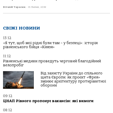
Віталій Тарасюк
-
15 Липня, 2019
СВІЖІ НОВИНИ
13:12
«Я тут, щоб мої рідні були там – у безпеці»: історія
рівненського бійця «Князя»
11:12
Рівненські медики проведуть черговий благодійний
велопробіг
Від захисту України до спільного
щита Європи: як проєкт «Фрея»
змінює архітектуру протиракетної
оборони
09:12
ЦНАП Рівного пропонує вакансію: які вимоги
08:12