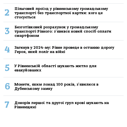
Пільговий проїзд у рівненському громадському
2
транспорті без транспортної картки: кого це
стосується
Безготівковий розрахунок у громадському
3
транспорті Рівного: з'явився новий спосіб оплати
смартфоном
4
Загинув у 2024-му: Рівне проведе в останню дорогу
Героя, який поліг на війні
5
У Рівненській області шукають житло для
евакуйованих
6
Монети, яким понад 100 років, з'явилися в
Дубенському замку
7
Донорів першої та другої груп крові шукають на
Рівненщині