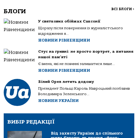
ВСІ БЛОГИ
>
БЛОГИ
У святкових обіймах Саксонії
Щоразу після повернення із журналістського
відрядження я...
НОВИНИ РІВНЕНЩИНИ
Стус на гривні: не просто портрет, а питання
нашої пам’яті
Є імена, які не повинні залишатися лише...
НОВИНИ РІВНЕНЩИНИ
Білий Орел летить додому
Президент Польщі Кароль Навроцький позбавив
Володимира Зеленського...
НОВИНИ УКРАЇНИ
ВИБІР РЕДАКЦІЇ
Від захисту України до спільного
щита Європи: як проєкт «Фрея»