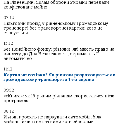
На Рівненщині Силам оборони України передали
конфісковане майно
07:12
Пільговий проїзд у рівненському громадському
транспорті без транспортної картки: кого це
стосується
13:12
Без Пенсійного фонду: рівняни, які мають право на
виплату до Дня Незалежності, отримають її
автоматично
11:12
Картка чи готівка? Як рівняни розраховуються в
громадському транспорті з 1-го серпня
09:12
«єКнига»: як 18-річним рівнянам скористатися цією
програмою
08:12
Рівнян просять не паркувати автомобілі біля
майданчиків із сміттєвими контейнерами