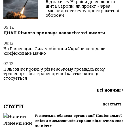
Від захисту України до спільного
щита Європи: як проєкт «Фрея»
змінює архітектуру протиракетної
оборони
09:12
ЦНАП Рівного пропонує вакансію: які вимоги
08:12
На Рівненщині Силам оборони України передали
конфісковане майно
07:12
Пільговий проїзд у рівненському громадському
транспорті без транспортної картки: кого це
стосується
Всі новини
>
ВСІ СТАТТІ
>
СТАТТІ
Рівненська обласна організації Національної
спілки письменників України відзначила своє
40-річчя