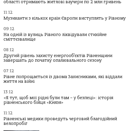
області отримають житлові ваучери по 2 млн гривень
11:12
Музиканти з кількох країн Європи виступлять у Рівному
09:12
На одній із вулиць Рівного ліквідували стихійне
сміттєзвалище
08:12
Другий рівень захисту енергооб’єктів Рівненщини
завершать до початку опалювального сезону
07:12
Рівне попрощається із двома Захисниками, які віддали
життя на війні
13:12
«Я тут, щоб мої рідні були там – у безпеці»: історія
рівненського бійця «Князя»
11:12
Рівненські медики проведуть черговий благодійний
велопробіг