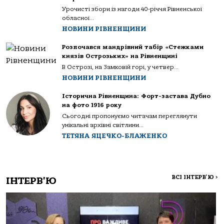
Урочисті збори із нагоди 40-річчя Рівненської
обласної...
НОВИНИ РІВНЕНЩИНИ
Розпочався мандрівний табір «Стежками
князів Острозьких» на Рівненщині
В Острозі, на Замковій горі, у четвер...
НОВИНИ РІВНЕНЩИНИ
Історична Рівненщина: Форт-застава Дубно
на фото 1916 року
Сьогодні пропонуємо читачам переглянути
унікальні архівні світлини...
ТЕТЯНА ЯЦЕЧКО-БЛАЖЕНКО
ВСІ ІНТЕРВ'Ю
>
ІНТЕРВ'Ю