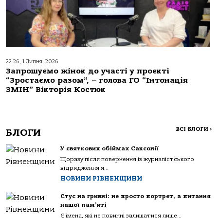
22:26, 1 Липня, 2026
Запрошуємо жінок до участі у проєкті
“Зростаємо разом”, – голова ГО “Інтонація
ЗМІН” Вікторія Костюк
ВСІ БЛОГИ
>
БЛОГИ
У святкових обіймах Саксонії
Щоразу після повернення із журналістського
відрядження я...
НОВИНИ РІВНЕНЩИНИ
Стус на гривні: не просто портрет, а питання
нашої пам’яті
Є імена, які не повинні залишатися лише...