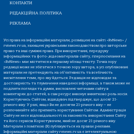
КОНТАКТИ
РЕДАКЦІЙНА ПОЛІТИКА
РЕКЛАМА
Усі права на інформаційні матеріали, розміщені на сайті «RvNews» /
rvnews.rv.ua, захищені українським законодавством про авторське
право та інші суміжні права. При використанні, передруку
інформаційних та фото-,відеоматеріалів сайту, гіперпосилання на
«RvNews» має міститися в першому абзаці тексту. Точка зору
редакції може не збігатися з точкою зору автора, а усі опубліковані
матеріали не претендують на об'єктивність та всебічність
висвітлення теми, про яку йдеться. Редакція не відповідає за
достовірність та тлумачення наведеної інформації, а також може не
поділяти погляди та думки, висловлені читачами сайту в
коментарях до статей, а сам ресурс виконує винятково роль носія.
Користуючись Сайтом, відвідувач підтверджує, що досяг 21-
річного віку. У разі, якщо Ви не досягли 21-річного віку — не
розпочинайте або припиніть користування Сайтом. Адміністрація
Сайту не несе відповідальності за законність використання Сайту
та його сервісів Користувачем, який не досяг 21-річного віку.
Матеріали з поміткою (R) публікуються на правах реклами.
Інформаційні матеріали сайту rvnews.rv.ua є інтелектуальною