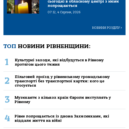
сьогодні в обласному центрі з ними
попрощаються
07:12, 4 Серпня, 2026
НОВИНИ РОЗДІЛУ
>
ТОП
НОВИНИ РІВНЕНЩИНИ:
1
Культурні заходи, які відбудуться в Рівному
протягом цього тижня
Пільговий проїзд у рівненському громадському
2
транспорті без транспортної картки: кого це
стосується
3
Музиканти з кількох країн Європи виступлять у
Рівному
4
Рівне попрощається із двома Захисниками, які
віддали життя на війні