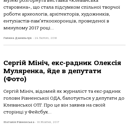
музею розгорнута виставка «Клеванська
старовина», що стала підсумком спільної творчої
роботи археологів, архітекторів, художників,
ентузіастів-пам’яткоохоронців, проведеної в
минулому 2017 році...
Галина Данильчук
-
24 Лютого, 2018
Сергій Мініч, екс-радник Олексія
Муляренка, йде в депутати
(Фото)
Сергій Мініч, відомий як журналіст та екс-радник
голови Рівненської ОДА, балотується у депутати до
Клеванської ОТГ. Про це він заявив на своїй
сторінці у Фейсбук...
Наталія Рівненська
-
16 Жовтня, 2017