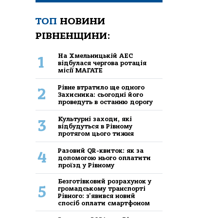
ТОП
НОВИНИ
РІВНЕНЩИНИ:
На Хмельницькій АЕС
1
відбулася чергова ротація
місії МАГАТЕ
Рівне втратило ще одного
2
Захисника: сьогодні його
проведуть в останню дорогу
Культурні заходи, які
3
відбудуться в Рівному
протягом цього тижня
Разовий QR-квиток: як за
4
допомогою нього оплатити
проїзд у Рівному
Безготівковий розрахунок у
5
громадському транспорті
Рівного: з'явився новий
спосіб оплати смартфоном