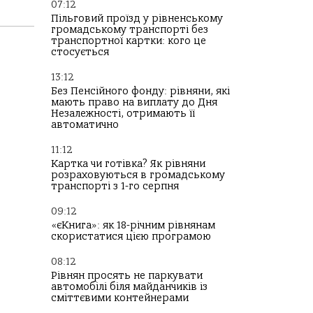
07:12
Пільговий проїзд у рівненському
громадському транспорті без
транспортної картки: кого це
стосується
13:12
Без Пенсійного фонду: рівняни, які
мають право на виплату до Дня
Незалежності, отримають її
автоматично
11:12
Картка чи готівка? Як рівняни
розраховуються в громадському
транспорті з 1-го серпня
09:12
«єКнига»: як 18-річним рівнянам
скористатися цією програмою
08:12
Рівнян просять не паркувати
автомобілі біля майданчиків із
сміттєвими контейнерами