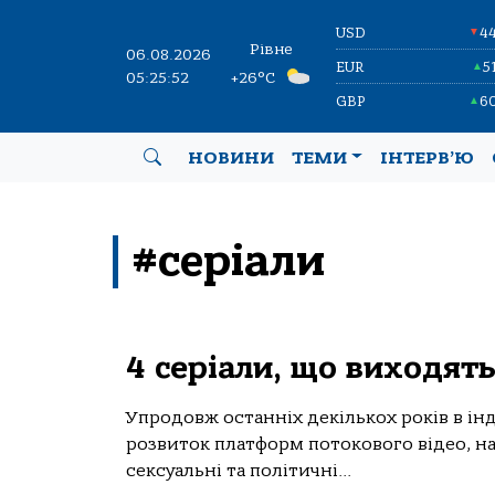
USD
4
▼
Рівне
06.08.2026
EUR
5
▲
05:25:53
+26°C
GBP
6
▲
НОВИНИ
ТЕМИ
ІНТЕРВ’Ю
#серіали
4 серіали, що виходят
Упродовж останніх декількох років в ін
розвиток платформ потокового відео, на 
сексуальні та політичні...