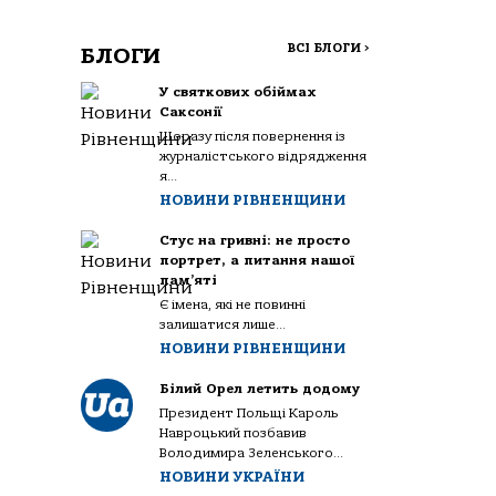
ВСІ БЛОГИ
>
БЛОГИ
У святкових обіймах
Саксонії
Щоразу після повернення із
журналістського відрядження
я...
НОВИНИ РІВНЕНЩИНИ
Стус на гривні: не просто
портрет, а питання нашої
пам’яті
Є імена, які не повинні
залишатися лише...
НОВИНИ РІВНЕНЩИНИ
Білий Орел летить додому
Президент Польщі Кароль
Навроцький позбавив
Володимира Зеленського...
НОВИНИ УКРАЇНИ