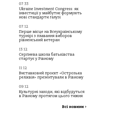
07:33
Ukraine Investment Congress: як
інвестиції у майбутнє формують
нові стандарти галузі
07:12
Перше місце на Всеукраїнському
турнірі з плавання виборов
рівненський ветеран
13:12
Серпнева школа батьківства
стартує у Рівному
11:12
Виставковий проєкт «Острозька
реліквія» презентували в Рівному
09:12
Культурні заходи, які відбудуться
в Рівному протягом цього тижня
Всі новини
>