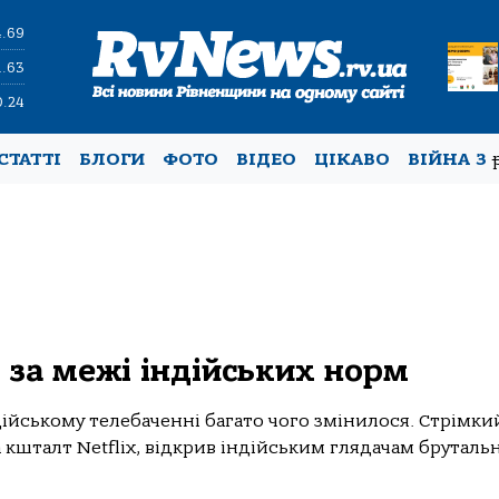
4.69
1.63
0.24
СТАТТІ
БЛОГИ
ФОТО
ВІДЕО
ЦІКАВО
ВІЙНА З
ь за межі індійських норм
дійському телебаченні багато чого змінилося. Стрімки
кшталт Netflix, відкрив індійським глядачам брутальн