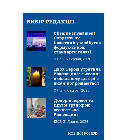
ВИБІР РЕДАКЦІЇ
Ukraine Investment
Congress: як
інвестиції у майбутнє
формують нові
стандарти галузі
07:33, 5 Серпня, 2026
Двох Героїв утратила
Рівненщина: сьогодні
в обласному центрі з
ними попрощаються
07:12, 4 Серпня, 2026
Донорів першої та
другої груп крові
шукають на
Рівненщині
13:12, 31 Липня, 2026
НОВИНИ РОЗДІЛУ
>