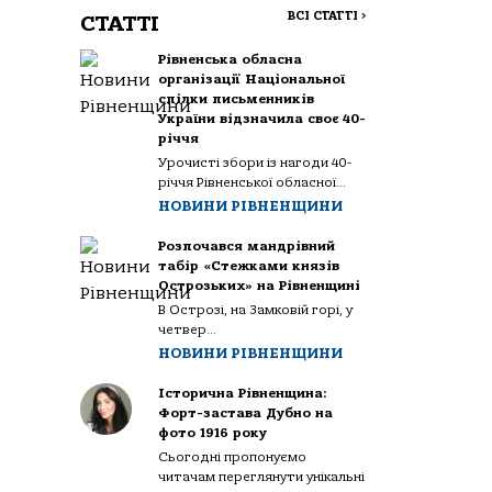
ВСІ СТАТТІ
>
СТАТТІ
Рівненська обласна
організації Національної
спілки письменників
України відзначила своє 40-
річчя
Урочисті збори із нагоди 40-
річчя Рівненської обласної...
НОВИНИ РІВНЕНЩИНИ
Розпочався мандрівний
табір «Стежками князів
Острозьких» на Рівненщині
В Острозі, на Замковій горі, у
четвер...
НОВИНИ РІВНЕНЩИНИ
Історична Рівненщина:
Форт-застава Дубно на
фото 1916 року
Сьогодні пропонуємо
читачам переглянути унікальні