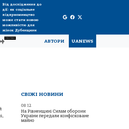
Від дослідження до
дії: як соціальне
підприємництво
може стати новою
можливістю для
жінок Дубенщини
СПЕЦТЕМА
рф
АВТОРИ
UANEWS
СВІЖІ НОВИНИ
08:12
й
На Рівненщині Силам оборони
і,
України передали конфісковане
майно