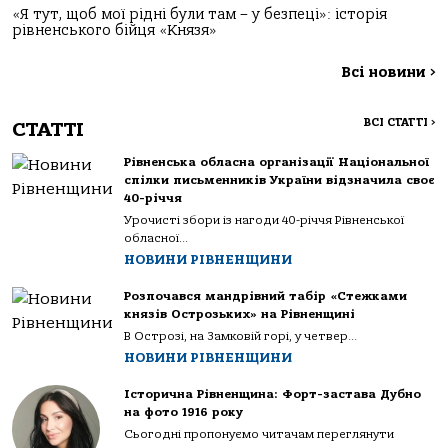
«Я тут, щоб мої рідні були там – у безпеці»: історія
рівненського бійця «Князя»
Всі новини
>
ВСІ СТАТТІ
>
СТАТТІ
Рівненська обласна організації Національної
спілки письменників України відзначила своє
40-річчя
Урочисті збори із нагоди 40-річчя Рівненської
обласної...
НОВИНИ РІВНЕНЩИНИ
Розпочався мандрівний табір «Стежками
князів Острозьких» на Рівненщині
В Острозі, на Замковій горі, у четвер...
НОВИНИ РІВНЕНЩИНИ
Історична Рівненщина: Форт-застава Дубно
на фото 1916 року
Сьогодні пропонуємо читачам переглянути