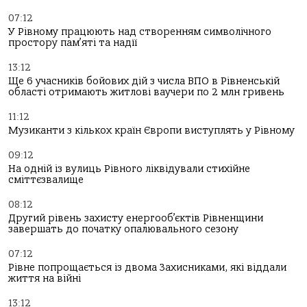
07:12
У Рівному працюють над створенням символічного
простору пам’яті та надії
13:12
Ще 6 учасників бойових дій з числа ВПО в Рівненській
області отримають житлові ваучери по 2 млн гривень
11:12
Музиканти з кількох країн Європи виступлять у Рівному
09:12
На одній із вулиць Рівного ліквідували стихійне
сміттєзвалище
08:12
Другий рівень захисту енергооб’єктів Рівненщини
завершать до початку опалювального сезону
07:12
Рівне попрощається із двома Захисниками, які віддали
життя на війні
13:12