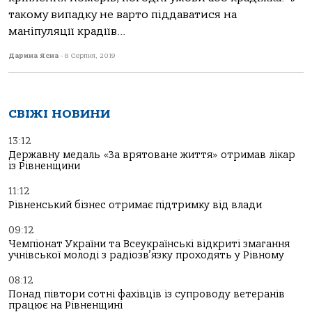
такому випадку не варто піддаватися на
маніпуляції крадіїв...
Дарина Ясна
-
8 Серпня, 2019
СВІЖІ НОВИНИ
13:12
Державну медаль «За врятоване життя» отримав лікар
із Рівненщини
11:12
Рівненський бізнес отримає підтримку від влади
09:12
Чемпіонат України та Всеукраїнські відкриті змагання
учнівської молоді з радіозв’язку проходять у Рівному
08:12
Понад півтори сотні фахівців із супроводу ветеранів
працює на Рівненщині