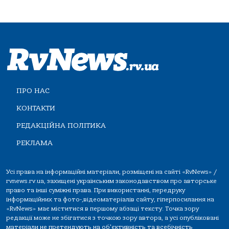
ПРО НАС
КОНТАКТИ
РЕДАКЦІЙНА ПОЛІТИКА
РЕКЛАМА
Усі права на інформаційні матеріали, розміщені на сайті «RvNews» /
rvnews.rv.ua, захищені українським законодавством про авторське
право та інші суміжні права. При використанні, передруку
інформаційних та фото-,відеоматеріалів сайту, гіперпосилання на
«RvNews» має міститися в першому абзаці тексту. Точка зору
редакції може не збігатися з точкою зору автора, а усі опубліковані
матеріали не претендують на об'єктивність та всебічність