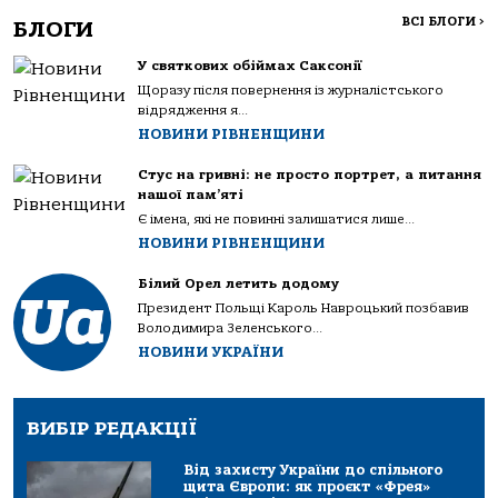
ВСІ БЛОГИ
>
БЛОГИ
У святкових обіймах Саксонії
Щоразу після повернення із журналістського
відрядження я...
НОВИНИ РІВНЕНЩИНИ
Стус на гривні: не просто портрет, а питання
нашої пам’яті
Є імена, які не повинні залишатися лише...
НОВИНИ РІВНЕНЩИНИ
Білий Орел летить додому
Президент Польщі Кароль Навроцький позбавив
Володимира Зеленського...
НОВИНИ УКРАЇНИ
ВИБІР РЕДАКЦІЇ
Від захисту України до спільного
щита Європи: як проєкт «Фрея»