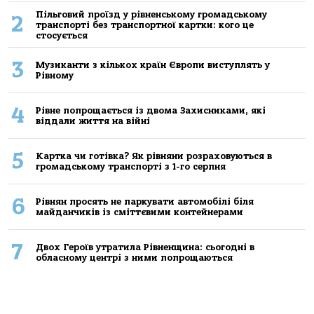
Пільговий проїзд у рівненському громадському
2
транспорті без транспортної картки: кого це
стосується
3
Музиканти з кількох країн Європи виступлять у
Рівному
4
Рівне попрощається із двома Захисниками, які
віддали життя на війні
5
Картка чи готівка? Як рівняни розраховуються в
громадському транспорті з 1-го серпня
6
Рівнян просять не паркувати автомобілі біля
майданчиків із сміттєвими контейнерами
7
Двох Героїв утратила Рівненщина: сьогодні в
обласному центрі з ними попрощаються