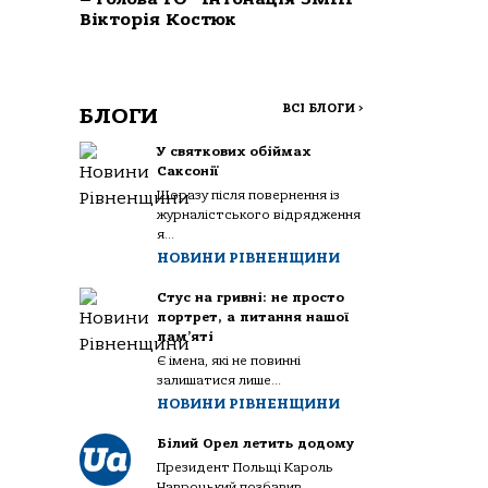
Вікторія Костюк
ВСІ БЛОГИ
>
БЛОГИ
У святкових обіймах
Саксонії
Щоразу після повернення із
журналістського відрядження
я...
НОВИНИ РІВНЕНЩИНИ
Стус на гривні: не просто
портрет, а питання нашої
пам’яті
Є імена, які не повинні
залишатися лише...
НОВИНИ РІВНЕНЩИНИ
Білий Орел летить додому
Президент Польщі Кароль
Навроцький позбавив