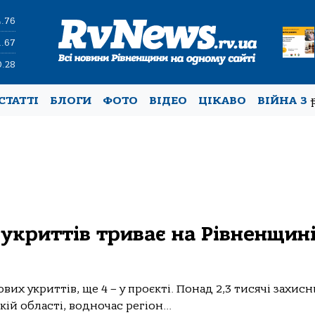
4.76
1.67
0.28
СТАТТІ
БЛОГИ
ФОТО
ВІДЕО
ЦІКАВО
ВІЙНА З
 укриттів триває на Рівненщині
их укриттів, ще 4 – у проєкті. Понад 2,3 тисячі захис
ій області, водночас регіон...