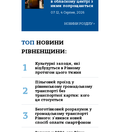
в обласному центрі з
ними попрощаються
07:12, 4 Серпня, 2026
НОВИНИ РОЗДІЛУ
>
ТОП
НОВИНИ
РІВНЕНЩИНИ:
Культурні заходи, які
1
відбудуться в Рівному
протягом цього тижня
Пільговий проїзд у
рівненському громадському
2
транспорті без
транспортної картки: кого
це стосується
Безготівковий розрахунок у
3
громадському транспорті
Рівного: з'явився новий
спосіб оплати смартфоном