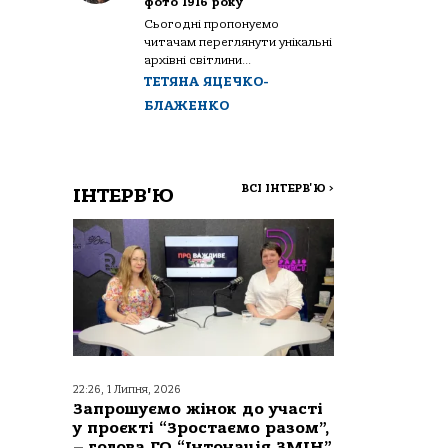
фото 1916 року
Сьогодні пропонуємо
читачам переглянути унікальні
архівні світлини...
ТЕТЯНА ЯЦЕЧКО-
БЛАЖЕНКО
ВСІ ІНТЕРВ'Ю
>
ІНТЕРВ'Ю
22:26, 1 Липня, 2026
Запрошуємо жінок до участі
у проєкті “Зростаємо разом”,
– голова ГО “Інтонація ЗМІН”