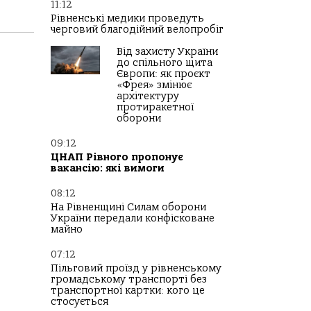
11:12
Рівненські медики проведуть
черговий благодійний велопробіг
Від захисту України
до спільного щита
Європи: як проєкт
«Фрея» змінює
архітектуру
протиракетної
оборони
09:12
ЦНАП Рівного пропонує
вакансію: які вимоги
08:12
На Рівненщині Силам оборони
України передали конфісковане
майно
07:12
Пільговий проїзд у рівненському
громадському транспорті без
транспортної картки: кого це
стосується