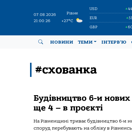
USD
4
▲
Рівне
07.08.2026
EUR
5
▲
21:00:26
+27°C
GBP
6
▲
НОВИНИ
ТЕМИ
ІНТЕРВ’Ю
#схованка
Будівництво 6-и нових
ще 4 – в проєкті
На Рівненщині триває будівництво 6-и нов
споруд перебувають на обліку в Рівненськ