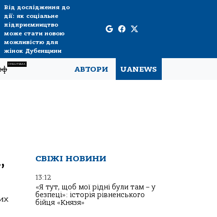
Від дослідження до
дії: як соціальне
підприємництво
може стати новою
можливістю для
жінок Дубенщини
СПЕЦТЕМА
рф
АВТОРИ
UANEWS
,
СВІЖІ НОВИНИ
13:12
«Я тут, щоб мої рідні були там – у
безпеці»: історія рівненського
них
бійця «Князя»