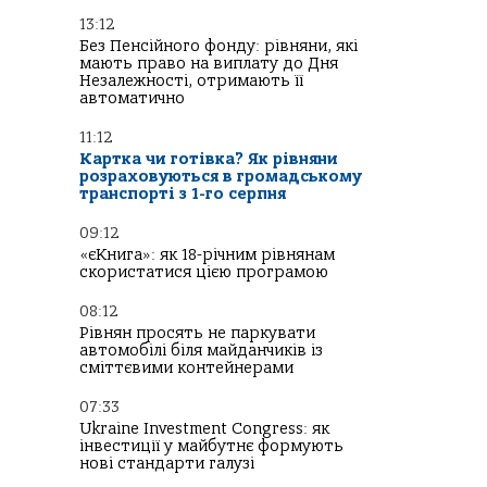
13:12
Без Пенсійного фонду: рівняни, які
мають право на виплату до Дня
Незалежності, отримають її
автоматично
11:12
Картка чи готівка? Як рівняни
розраховуються в громадському
транспорті з 1-го серпня
09:12
«єКнига»: як 18-річним рівнянам
скористатися цією програмою
08:12
Рівнян просять не паркувати
автомобілі біля майданчиків із
сміттєвими контейнерами
07:33
Ukraine Investment Congress: як
інвестиції у майбутнє формують
нові стандарти галузі