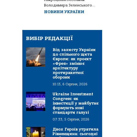
Володимира Зеленського...
НОВИНИ УКРАЇНИ
ВИБІР РЕДАКЦІЇ
Від захисту України
до спільного щита
Європи: як проєкт
«Фрея» змінює
архітектуру
протиракетної
оборони
10:13, 6 Серпня, 2026
Ukraine Investment
Congress: як
інвестиції у майбутнє
формують нові
стандарти галузі
07:33, 5 Серпня, 2026
Двох Героїв утратила
Рівненщина: сьогодні