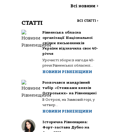
Всі новини
>
ВСІ СТАТТІ
>
СТАТТІ
Рівненська обласна
організації Національної
спілки письменників
України відзначила своє 40-
річчя
Урочисті збори із нагоди 40-
річчя Рівненської обласної...
НОВИНИ РІВНЕНЩИНИ
Розпочався мандрівний
табір «Стежками князів
Острозьких» на Рівненщині
В Острозі, на Замковій горі, у
четвер...
НОВИНИ РІВНЕНЩИНИ
Історична Рівненщина:
Форт-застава Дубно на