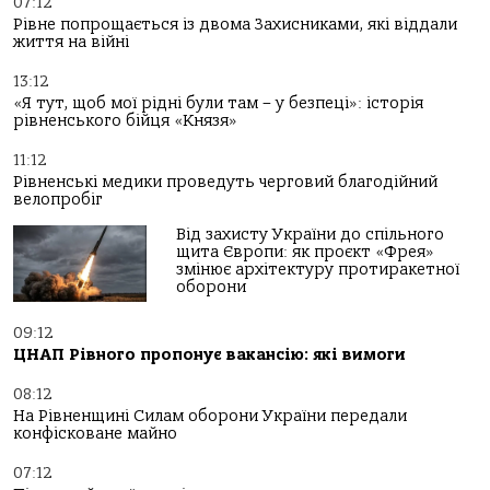
07:12
Рівне попрощається із двома Захисниками, які віддали
життя на війні
13:12
«Я тут, щоб мої рідні були там – у безпеці»: історія
рівненського бійця «Князя»
11:12
Рівненські медики проведуть черговий благодійний
велопробіг
Від захисту України до спільного
щита Європи: як проєкт «Фрея»
змінює архітектуру протиракетної
оборони
09:12
ЦНАП Рівного пропонує вакансію: які вимоги
08:12
На Рівненщині Силам оборони України передали
конфісковане майно
07:12