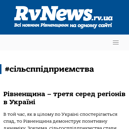
#сільсппідприємства
Рівненщина – третя серед регіонів
в Україні
В той час, як в цілому по Україні спостерігається
спад, то Рівненщина демонструє позитивну
динаміку. Зокрема, сільгосппідприємства стали