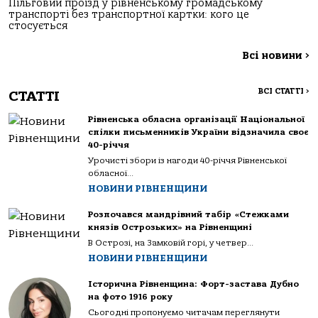
Пільговий проїзд у рівненському громадському
транспорті без транспортної картки: кого це
стосується
Всі новини
>
ВСІ СТАТТІ
>
СТАТТІ
Рівненська обласна організації Національної
спілки письменників України відзначила своє
40-річчя
Урочисті збори із нагоди 40-річчя Рівненської
обласної...
НОВИНИ РІВНЕНЩИНИ
Розпочався мандрівний табір «Стежками
князів Острозьких» на Рівненщині
В Острозі, на Замковій горі, у четвер...
НОВИНИ РІВНЕНЩИНИ
Історична Рівненщина: Форт-застава Дубно
на фото 1916 року
Сьогодні пропонуємо читачам переглянути