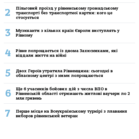
Пільговий проїзд у рівненському громадському
2
транспорті без транспортної картки: кого це
стосується
3
Музиканти з кількох країн Європи виступлять у
Рівному
4
Рівне попрощається із двома Захисниками, які
віддали життя на війні
5
Двох Героїв утратила Рівненщина: сьогодні в
обласному центрі з ними попрощаються
Ще 6 учасників бойових дій з числа ВПО в
6
Рівненській області отримають житлові ваучери по 2
млн гривень
7
Перше місце на Всеукраїнському турнірі з плавання
виборов рівненський ветеран