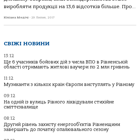
виробляти продукції на 13,6 відсотків більше. Про...
Юліана Медічі
-
29 Липня, 2017
СВІЖІ НОВИНИ
13:12
Ще 6 учасників бойових дій з числа ВПО в Рівненській
області отримають житлові ваучери по 2 млн гривень
11:12
Музиканти з кількох країн Європи виступлять у Рівному
09:12
На одній із вулиць Рівного ліквідували стихійне
сміттєзвалище
08:12
Другий рівень захисту енергооб’єктів Рівненщини
завершать до початку опалювального сезону