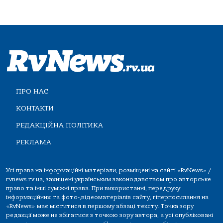
ПРО НАС
КОНТАКТИ
РЕДАКЦІЙНА ПОЛІТИКА
РЕКЛАМА
Усі права на інформаційні матеріали, розміщені на сайті «RvNews» /
rvnews.rv.ua, захищені українським законодавством про авторське
право та інші суміжні права. При використанні, передруку
інформаційних та фото-,відеоматеріалів сайту, гіперпосилання на
«RvNews» має міститися в першому абзаці тексту. Точка зору
редакції може не збігатися з точкою зору автора, а усі опубліковані