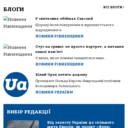
ВСІ БЛОГИ
>
БЛОГИ
У святкових обіймах Саксонії
Щоразу після повернення із журналістського
відрядження я...
НОВИНИ РІВНЕНЩИНИ
Стус на гривні: не просто портрет, а питання
нашої пам’яті
Є імена, які не повинні залишатися лише...
НОВИНИ РІВНЕНЩИНИ
Білий Орел летить додому
Президент Польщі Кароль Навроцький позбавив
Володимира Зеленського...
НОВИНИ УКРАЇНИ
ВИБІР РЕДАКЦІЇ
Від захисту України до спільного
щита Європи: як проєкт «Фрея»