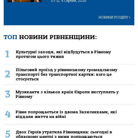
07:12, 4 Серпня, 2026
НОВИНИ РОЗДІЛУ
>
ТОП
НОВИНИ РІВНЕНЩИНИ:
1
Культурні заходи, які відбудуться в Рівному
протягом цього тижня
Пільговий проїзд у рівненському громадському
2
транспорті без транспортної картки: кого це
стосується
3
Музиканти з кількох країн Європи виступлять у
Рівному
4
Рівне попрощається із двома Захисниками, які
віддали життя на війні
5
Двох Героїв утратила Рівненщина: сьогодні в
обласному центрі з ними попрощаються