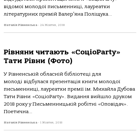
відомої молодої письменниці, лауреатки
літературних премій Валер’яна Поліщука...
Наталія Рівненська
-
24 Жовтня, 2018
Рівняни читають «СоціоParty»
Тати Рівни (Фото)
У Рівненській обласній бібліотеці для
молоді відбулася презентація книги молодої
письменниці, лауреатки премії ім. Михайла Дубова
Тати Рівни «СоціоParty». Видання вийшло друком
2018 року у Письменницькій робітні «Оповідач».
Поетична...
Наталія Рівненська
-
1 Жовтня, 2018