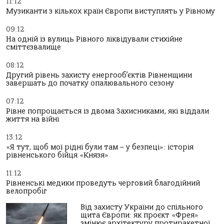
11:12
Музиканти з кількох країн Європи виступлять у Рівному
09:12
На одній із вулиць Рівного ліквідували стихійне
сміттєзвалище
08:12
Другий рівень захисту енергооб’єктів Рівненщини
завершать до початку опалювального сезону
07:12
Рівне попрощається із двома Захисниками, які віддали
життя на війні
13:12
«Я тут, щоб мої рідні були там – у безпеці»: історія
рівненського бійця «Князя»
11:12
Рівненські медики проведуть черговий благодійний
велопробіг
Від захисту України до спільного
щита Європи: як проєкт «Фрея»
змінює архітектуру протиракетної