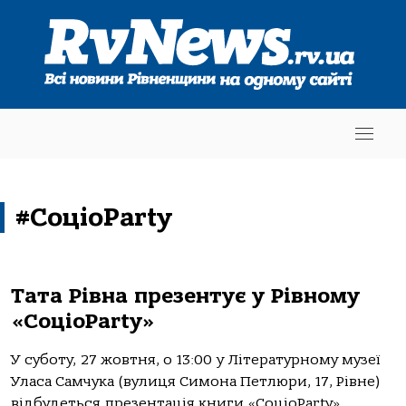
#СоціоParty
Тата Рівна презентує у Рівному
«СоціоParty»
У суботу, 27 жовтня, о 13:00 у Літературному музеї
Уласа Самчука (вулиця Симона Петлюри, 17, Рівне)
відбудеться презентація книги «СоціоParty»