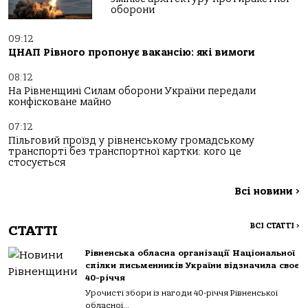
оборони
09:12
ЦНАП Рівного пропонує вакансію: які вимоги
08:12
На Рівненщині Силам оборони України передали
конфісковане майно
07:12
Пільговий проїзд у рівненському громадському
транспорті без транспортної картки: кого це
стосується
Всі новини
>
ВСІ СТАТТІ
>
СТАТТІ
Рівненська обласна організації Національної
спілки письменників України відзначила своє
40-річчя
Урочисті збори із нагоди 40-річчя Рівненської
обласної...