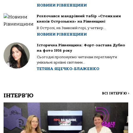
НОВИНИ РІВНЕНЩИНИ
Розпочався мандрівний табір «Стежками
князів Острозьких» на Рівненщині
В Острозі, на Замковій горі, у четвер...
НОВИНИ РІВНЕНЩИНИ
Історична Рівненщина: Форт-застава Дубно
на фото 1916 року
Сьогодні пропонуємо читачам переглянути
унікальні архівні світлини...
ТЕТЯНА ЯЦЕЧКО-БЛАЖЕНКО
ВСІ ІНТЕРВ'Ю
>
ІНТЕРВ'Ю