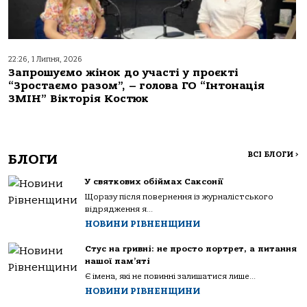
22:26, 1 Липня, 2026
Запрошуємо жінок до участі у проєкті
“Зростаємо разом”, – голова ГО “Інтонація
ЗМІН” Вікторія Костюк
ВСІ БЛОГИ
>
БЛОГИ
У святкових обіймах Саксонії
Щоразу після повернення із журналістського
відрядження я...
НОВИНИ РІВНЕНЩИНИ
Стус на гривні: не просто портрет, а питання
нашої пам’яті
Є імена, які не повинні залишатися лише...
НОВИНИ РІВНЕНЩИНИ