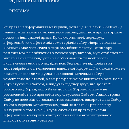
РЕДАКЦІЙНА ПОЛІТИКА
РЕКЛАМА
Усі права на інформаційні матеріали, розміщені на сайті «RvNews» /
rvnews.rv.ua, захищені українським законодавством про авторське
право та інші суміжні права. При використанні, передруку
інформаційних та фото-,відеоматеріалів сайту, гіперпосилання на
«RvNews» має міститися в першому абзаці тексту. Точка зору
редакції може не збігатися з точкою зору автора, а усі опубліковані
матеріали не претендують на об'єктивність та всебічність
висвітлення теми, про яку йдеться. Редакція не відповідає за
достовірність та тлумачення наведеної інформації, а також може не
поділяти погляди та думки, висловлені читачами сайту в
коментарях до статей, а сам ресурс виконує винятково роль носія.
Користуючись Сайтом, відвідувач підтверджує, що досяг 21-
річного віку. У разі, якщо Ви не досягли 21-річного віку — не
розпочинайте або припиніть користування Сайтом. Адміністрація
Сайту не несе відповідальності за законність використання Сайту
та його сервісів Користувачем, який не досяг 21-річного віку.
Матеріали з поміткою (R) публікуються на правах реклами.
Інформаційні матеріали сайту rvnews.rv.ua є інтелектуальною
власністю інтернет-ресурсу.