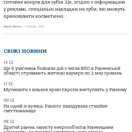
готових вінірів для зубів. Це, згідно з інформацією
у рекламі, спеціальні накладки на зуби, які можуть
приховувати косметичні...
Анна Легка
-
7 Квітня, 2019
СВІЖІ НОВИНИ
13:12
Ще 6 учасників бойових дій з числа ВПО в Рівненській
області отримають житлові ваучери по 2 млн гривень
11:12
Музиканти з кількох країн Європи виступлять у Рівному
09:12
На одній із вулиць Рівного ліквідували стихійне
сміттєзвалище
08:12
Другий рівень захисту енергооб’єктів Рівненщини