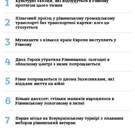
1
Культурні заходи, які відбудуться в Рівному
протягом цього тижня
Пільговий проїзд у рівненському громадському
2
транспорті без транспортної картки: кого це
стосується
3
Музиканти з кількох країн Європи виступлять у
Рівному
4
Двох Героїв утратила Рівненщина: сьогодні в
обласному центрі з ними попрощаються
5
Рівне попрощається із двома Захисниками, які
віддали життя на війні
6
Більше двохсот: стільки малюків народилося в
Рівненському пологовому в липні
7
Перше місце на Всеукраїнському турнірі з плавання
виборов рівненський ветеран