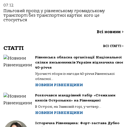
07:12
Пільговий проїзд у рівненському громадському
транспорті без транспортної картки: кого це
стосується
Всі новини
>
ВСІ СТАТТІ
>
СТАТТІ
Рівненська обласна організації Національної
спілки письменників України відзначила своє
40-річчя
Урочисті збори із нагоди 40-річчя Рівненської
обласної...
НОВИНИ РІВНЕНЩИНИ
Розпочався мандрівний табір «Стежками
князів Острозьких» на Рівненщині
В Острозі, на Замковій горі, у четвер...
НОВИНИ РІВНЕНЩИНИ
Історична Рівненщина: Форт-застава Дубно