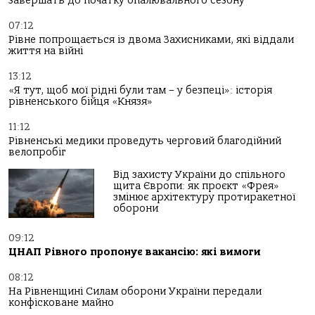
завершать до початку опалювального сезону
07:12
Рівне попрощається із двома Захисниками, які віддали
життя на війні
13:12
«Я тут, щоб мої рідні були там – у безпеці»: історія
рівненського бійця «Князя»
11:12
Рівненські медики проведуть черговий благодійний
велопробіг
Від захисту України до спільного
щита Європи: як проєкт «Фрея»
змінює архітектуру протиракетної
оборони
09:12
ЦНАП Рівного пропонує вакансію: які вимоги
08:12
На Рівненщині Силам оборони України передали
конфісковане майно