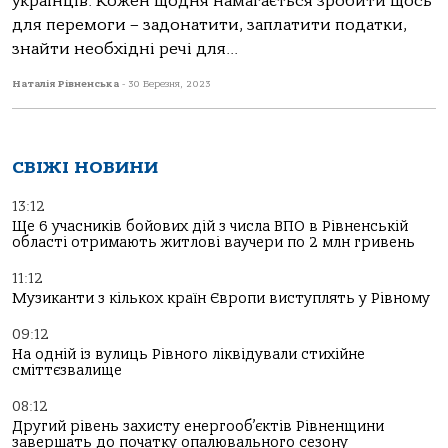
українців. Кожен щодня намагається зробити щось
для перемоги – задонатити, заплатити податки,
знайти необхідні речі для...
Наталія Рівненська
-
30 Березня, 2023
СВІЖІ НОВИНИ
13:12
Ще 6 учасників бойових дій з числа ВПО в Рівненській
області отримають житлові ваучери по 2 млн гривень
11:12
Музиканти з кількох країн Європи виступлять у Рівному
09:12
На одній із вулиць Рівного ліквідували стихійне
сміттєзвалище
08:12
Другий рівень захисту енергооб’єктів Рівненщини
завершать до початку опалювального сезону