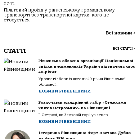
07:12
Пільговий проїзд у рівненському громадському
транспорті без транспортної картки: кого це
стосується
Всі новини
>
ВСІ СТАТТІ
>
СТАТТІ
Рівненська обласна організації Національної
спілки письменників України відзначила своє
40-річчя
Урочисті збори із нагоди 40-річчя Рівненської
обласної...
НОВИНИ РІВНЕНЩИНИ
Розпочався мандрівний табір «Стежками
князів Острозьких» на Рівненщині
В Острозі, на Замковій горі, у четвер...
НОВИНИ РІВНЕНЩИНИ
Історична Рівненщина: Форт-застава Дубно
на фото 1916 року