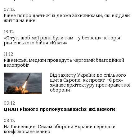
07:12
Рівне попрощається із двома Захисниками, які віддали
життя на війні
13:12
«Я тут, щоб мої рідні були там – у безпеці»: історія
рівненського бійця «Князя»
11:12
Рівненські медики проведуть черговий благодійний
велопробіг
Від захисту України до спільного
щита Європи: як проєкт «Фрея»
змінює архітектуру протиракетної
оборони
09:12
ЦНАП Рівного пропонує вакансію: які вимоги
08:12
На Рівненщині Силам оборони України передали
конфісковане майно