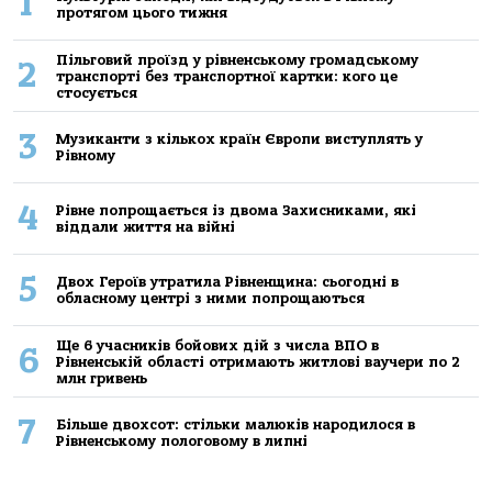
1
протягом цього тижня
Пільговий проїзд у рівненському громадському
2
транспорті без транспортної картки: кого це
стосується
3
Музиканти з кількох країн Європи виступлять у
Рівному
4
Рівне попрощається із двома Захисниками, які
віддали життя на війні
5
Двох Героїв утратила Рівненщина: сьогодні в
обласному центрі з ними попрощаються
Ще 6 учасників бойових дій з числа ВПО в
6
Рівненській області отримають житлові ваучери по 2
млн гривень
7
Більше двохсот: стільки малюків народилося в
Рівненському пологовому в липні