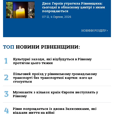
Двох Героїв утратила Рівненщина:
сьогодні в обласному центрі з ними
попрощаються
07:12, 4 Серпня, 2026
НОВИНИ РОЗДІЛУ
>
ТОП
НОВИНИ РІВНЕНЩИНИ:
1
Культурні заходи, які відбудуться в Рівному
протягом цього тижня
Пільговий проїзд у рівненському громадському
2
транспорті без транспортної картки: кого це
стосується
3
Музиканти з кількох країн Європи виступлять у
Рівному
4
Рівне попрощається із двома Захисниками, які
віддали життя на війні