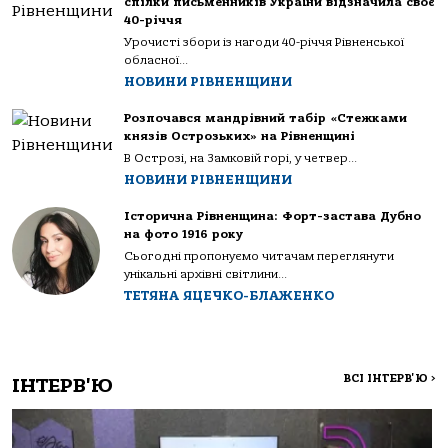
спілки письменників України відзначила своє
40-річчя
Урочисті збори із нагоди 40-річчя Рівненської
обласної...
НОВИНИ РІВНЕНЩИНИ
Розпочався мандрівний табір «Стежками
князів Острозьких» на Рівненщині
В Острозі, на Замковій горі, у четвер...
НОВИНИ РІВНЕНЩИНИ
Історична Рівненщина: Форт-застава Дубно
на фото 1916 року
Сьогодні пропонуємо читачам переглянути
унікальні архівні світлини...
ТЕТЯНА ЯЦЕЧКО-БЛАЖЕНКО
ВСІ ІНТЕРВ'Ю
>
ІНТЕРВ'Ю