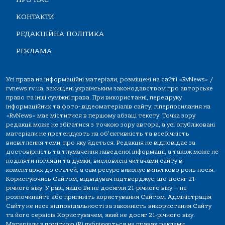
КОНТАКТИ
РЕДАКЦІЙНА ПОЛІТИКА
РЕКЛАМА
Усі права на інформаційні матеріали, розміщені на сайті «RvNews» /
rvnews.rv.ua, захищені українським законодавством про авторське
право та інші суміжні права. При використанні, передруку
інформаційних та фото-,відеоматеріалів сайту, гіперпосилання на
«RvNews» має міститися в першому абзаці тексту. Точка зору
редакції може не збігатися з точкою зору автора, а усі опубліковані
матеріали не претендують на об'єктивність та всебічність
висвітлення теми, про яку йдеться. Редакція не відповідає за
достовірність та тлумачення наведеної інформації, а також може не
поділяти погляди та думки, висловлені читачами сайту в
коментарях до статей, а сам ресурс виконує винятково роль носія.
Користуючись Сайтом, відвідувач підтверджує, що досяг 21-
річного віку. У разі, якщо Ви не досягли 21-річного віку — не
розпочинайте або припиніть користування Сайтом. Адміністрація
Сайту не несе відповідальності за законність використання Сайту
та його сервісів Користувачем, який не досяг 21-річного віку.
Матеріали з поміткою (R) публікуються на правах реклами.