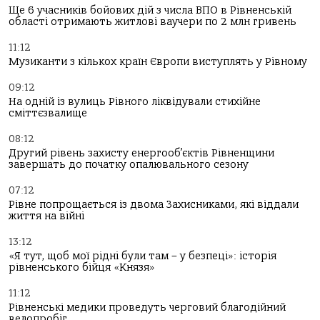
Ще 6 учасників бойових дій з числа ВПО в Рівненській
області отримають житлові ваучери по 2 млн гривень
11:12
Музиканти з кількох країн Європи виступлять у Рівному
09:12
На одній із вулиць Рівного ліквідували стихійне
сміттєзвалище
08:12
Другий рівень захисту енергооб’єктів Рівненщини
завершать до початку опалювального сезону
07:12
Рівне попрощається із двома Захисниками, які віддали
життя на війні
13:12
«Я тут, щоб мої рідні були там – у безпеці»: історія
рівненського бійця «Князя»
11:12
Рівненські медики проведуть черговий благодійний
велопробіг