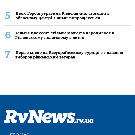
5
Двох Героїв утратила Рівненщина: сьогодні в
обласному центрі з ними попрощаються
6
Більше двохсот: стільки малюків народилося в
Рівненському пологовому в липні
7
Перше місце на Всеукраїнському турнірі з плавання
виборов рівненський ветеран
ПРО НАС