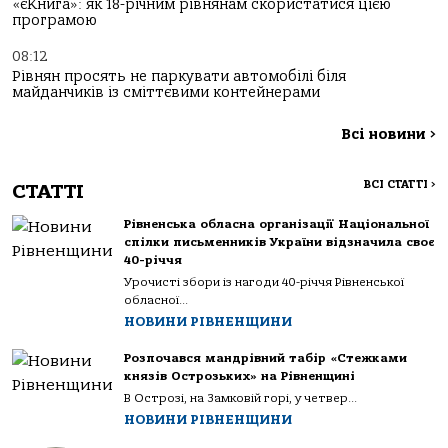
«єКнига»: як 18-річним рівнянам скористатися цією
програмою
08:12
Рівнян просять не паркувати автомобілі біля
майданчиків із сміттєвими контейнерами
Всі новини
>
ВСІ СТАТТІ
>
СТАТТІ
Рівненська обласна організації Національної
спілки письменників України відзначила своє
40-річчя
Урочисті збори із нагоди 40-річчя Рівненської
обласної...
НОВИНИ РІВНЕНЩИНИ
Розпочався мандрівний табір «Стежками
князів Острозьких» на Рівненщині
В Острозі, на Замковій горі, у четвер...
НОВИНИ РІВНЕНЩИНИ