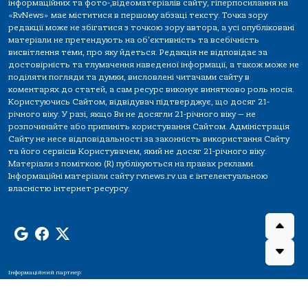
інформаційних та фото-,відеоматеріалів сайту, гіперпосилання на
«RvNews» має міститися в першому абзаці тексту. Точка зору
редакції може не збігатися з точкою зору автора, а усі опубліковані
матеріали не претендують на об'єктивність та всебічність
висвітлення теми, про яку йдеться. Редакція не відповідає за
достовірність та тлумачення наведеної інформації, а також може не
поділяти погляди та думки, висловлені читачами сайту в
коментарях до статей, а сам ресурс виконує винятково роль носія.
Користуючись Сайтом, відвідувач підтверджує, що досяг 21-
річного віку. У разі, якщо Ви не досягли 21-річного віку — не
розпочинайте або припиніть користування Сайтом. Адміністрація
Сайту не несе відповідальності за законність використання Сайту
та його сервісів Користувачем, який не досяг 21-річного віку.
Матеріали з поміткою (R) публікуються на правах реклами.
Інформаційні матеріали сайту rvnews.rv.ua є інтелектуальною
власністю інтернет-ресурсу.
Інформаційний партнер: