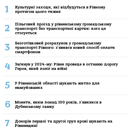
1
Культурні заходи, які відбудуться в Рівному
протягом цього тижня
Пільговий проїзд у рівненському громадському
2
транспорті без транспортної картки: кого це
стосується
Безготівковий розрахунок у громадському
3
транспорті Рівного: з'явився новий спосіб оплати
смартфоном
4
Загинув у 2024-му: Рівне проведе в останню дорогу
Героя, який поліг на війні
5
У Рівненській області шукають житло для
евакуйованих
6
Монети, яким понад 100 років, з'явилися в
Дубенському замку
7
Донорів першої та другої груп крові шукають на
Рівненщині