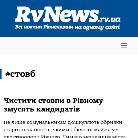
#стовб
Чистити стовпи в Рівному
змусять кандидатів
Не лише комунальникам дошкуляють обривки
старих оголошень, якими обклеєні майже усі
електроопори Рівного. Чимало мешканців міста