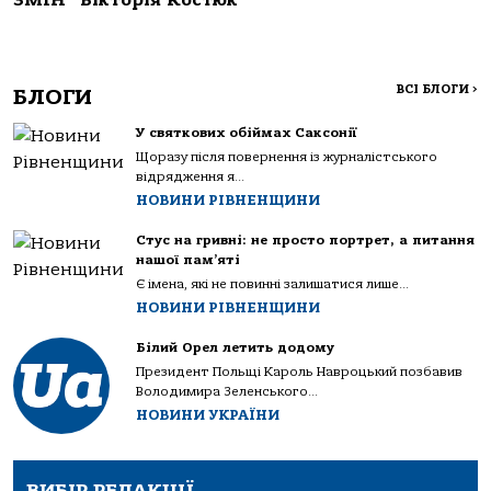
ЗМІН” Вікторія Костюк
ВСІ БЛОГИ
>
БЛОГИ
У святкових обіймах Саксонії
Щоразу після повернення із журналістського
відрядження я...
НОВИНИ РІВНЕНЩИНИ
Стус на гривні: не просто портрет, а питання
нашої пам’яті
Є імена, які не повинні залишатися лише...
НОВИНИ РІВНЕНЩИНИ
Білий Орел летить додому
Президент Польщі Кароль Навроцький позбавив
Володимира Зеленського...
НОВИНИ УКРАЇНИ
ВИБІР РЕДАКЦІЇ