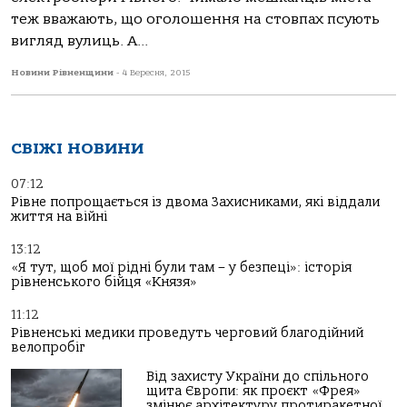
теж вважають, що оголошення на стовпах псують
вигляд вулиць. А...
Новини Рівненщини
-
4 Вересня, 2015
СВІЖІ НОВИНИ
07:12
Рівне попрощається із двома Захисниками, які віддали
життя на війні
13:12
«Я тут, щоб мої рідні були там – у безпеці»: історія
рівненського бійця «Князя»
11:12
Рівненські медики проведуть черговий благодійний
велопробіг
Від захисту України до спільного
щита Європи: як проєкт «Фрея»
змінює архітектуру протиракетної