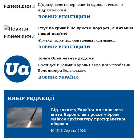
Щоразу після повернення із журналістського
відрядження я...
НОВИНИ РІВНЕНЩИНИ
Стус на гривні: не просто портрет, а питання
нашої пам’яті
Є імена, які не повинні залишатися лише...
НОВИНИ РІВНЕНЩИНИ
Білий Орел летить додому
Президент Польщі Кароль Навроцький позбавив
Володимира Зеленського...
НОВИНИ УКРАЇНИ
ВИБІР РЕДАКЦІЇ
Від захисту України до спільного
щита Європи: як проєкт «Фрея»
змінює архітектуру протиракетної
оборони
10:13, 6 Серпня, 2026