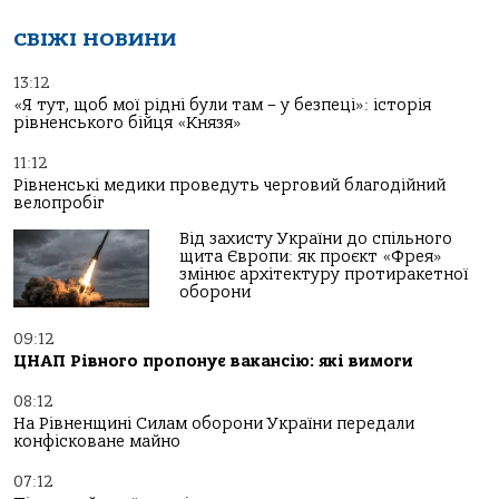
СВІЖІ НОВИНИ
13:12
«Я тут, щоб мої рідні були там – у безпеці»: історія
рівненського бійця «Князя»
11:12
Рівненські медики проведуть черговий благодійний
велопробіг
Від захисту України до спільного
щита Європи: як проєкт «Фрея»
змінює архітектуру протиракетної
оборони
09:12
ЦНАП Рівного пропонує вакансію: які вимоги
08:12
На Рівненщині Силам оборони України передали
конфісковане майно
07:12