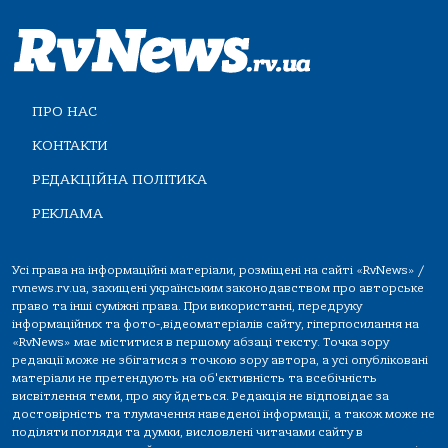
ПРО НАС
КОНТАКТИ
РЕДАКЦІЙНА ПОЛІТИКА
РЕКЛАМА
Усі права на інформаційні матеріали, розміщені на сайті «RvNews» /
rvnews.rv.ua, захищені українським законодавством про авторське
право та інші суміжні права. При використанні, передруку
інформаційних та фото-,відеоматеріалів сайту, гіперпосилання на
«RvNews» має міститися в першому абзаці тексту. Точка зору
редакції може не збігатися з точкою зору автора, а усі опубліковані
матеріали не претендують на об'єктивність та всебічність
висвітлення теми, про яку йдеться. Редакція не відповідає за
достовірність та тлумачення наведеної інформації, а також може не
поділяти погляди та думки, висловлені читачами сайту в