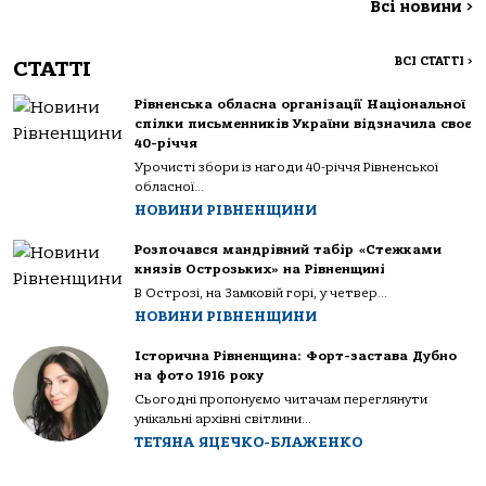
Всі новини
>
ВСІ СТАТТІ
>
СТАТТІ
Рівненська обласна організації Національної
спілки письменників України відзначила своє
40-річчя
Урочисті збори із нагоди 40-річчя Рівненської
обласної...
НОВИНИ РІВНЕНЩИНИ
Розпочався мандрівний табір «Стежками
князів Острозьких» на Рівненщині
В Острозі, на Замковій горі, у четвер...
НОВИНИ РІВНЕНЩИНИ
Історична Рівненщина: Форт-застава Дубно
на фото 1916 року
Сьогодні пропонуємо читачам переглянути
унікальні архівні світлини...
ТЕТЯНА ЯЦЕЧКО-БЛАЖЕНКО