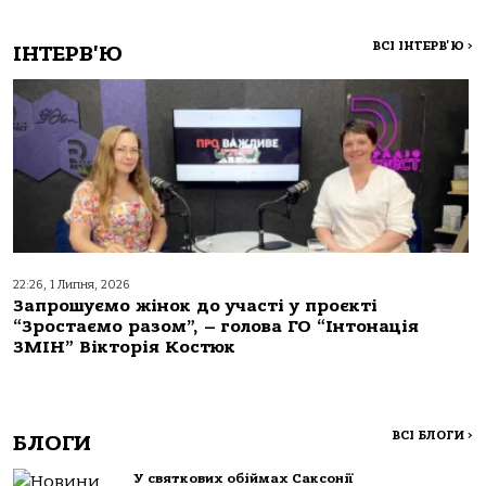
ВСІ ІНТЕРВ'Ю
>
ІНТЕРВ'Ю
22:26, 1 Липня, 2026
Запрошуємо жінок до участі у проєкті
“Зростаємо разом”, – голова ГО “Інтонація
ЗМІН” Вікторія Костюк
ВСІ БЛОГИ
>
БЛОГИ
У святкових обіймах Саксонії