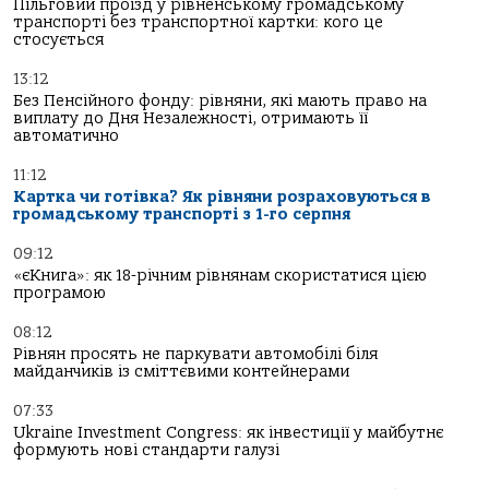
Пільговий проїзд у рівненському громадському
транспорті без транспортної картки: кого це
стосується
13:12
Без Пенсійного фонду: рівняни, які мають право на
виплату до Дня Незалежності, отримають її
автоматично
11:12
Картка чи готівка? Як рівняни розраховуються в
громадському транспорті з 1-го серпня
09:12
«єКнига»: як 18-річним рівнянам скористатися цією
програмою
08:12
Рівнян просять не паркувати автомобілі біля
майданчиків із сміттєвими контейнерами
07:33
Ukraine Investment Congress: як інвестиції у майбутнє
формують нові стандарти галузі