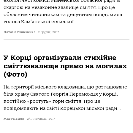
екологічної комісії Рівненської обласної ради зі
скаргою на незаконне звалище сміття. Про це
обласним чиновникам та депутатам повідомила
голова Кам’янської сільської...
Наталія Рівненська
-
2 Грудня, 2017
У Корці організували стихійне
сміттєзвалище прямо на могилах
(Фото)
На території міського кладовища, що розташоване
біля храму Святого Георгія Переможця у Корці,
постійно «ростуть» гори сміття. Про це
повідомляють на сайті Корецької міської ради...
Марта Білик
-
24 Листопада, 2017