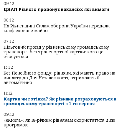
09:12
ЦНАП Рівного пропонує вакансію: які вимоги
08:12
На Рівненщині Силам оборони України передали
конфісковане майно
07:12
Пільговий проїзд у рівненському громадському
транспорті без транспортної картки: кого це
стосується
13:12
Без Пенсійного фонду: рівняни, які мають право на
виплату до Дня Незалежності, отримають її
автоматично
11:12
Картка чи готівка? Як рівняни розраховуються в
громадському транспорті з 1-го серпня
09:12
«єКнига»: як 18-річним рівнянам скористатися цією
програмою