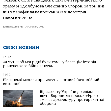
тижня, очолив священик Свято-Катеринівського
храму зі Здолбунова Олександр Єгоров. За три дні
він з парафіянами проїхав 200 кілометрів.
Паломники на...
Юліана Медічі
-
26 Серпня, 2017
СВІЖІ НОВИНИ
13:12
«Я тут, щоб мої рідні були там – у безпеці»: історія
рівненського бійця «Князя»
11:12
Рівненські медики проведуть черговий благодійний
велопробіг
Від захисту України до спільного
щита Європи: як проєкт «Фрея»
змінює архітектуру протиракетної
оборони