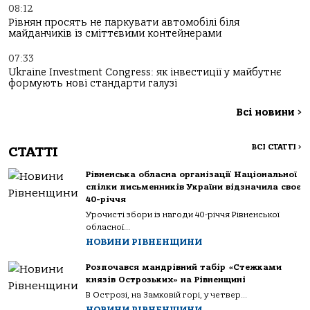
08:12
Рівнян просять не паркувати автомобілі біля
майданчиків із сміттєвими контейнерами
07:33
Ukraine Investment Congress: як інвестиції у майбутнє
формують нові стандарти галузі
Всі новини
>
ВСІ СТАТТІ
>
СТАТТІ
Рівненська обласна організації Національної
спілки письменників України відзначила своє
40-річчя
Урочисті збори із нагоди 40-річчя Рівненської
обласної...
НОВИНИ РІВНЕНЩИНИ
Розпочався мандрівний табір «Стежками
князів Острозьких» на Рівненщині
В Острозі, на Замковій горі, у четвер...
НОВИНИ РІВНЕНЩИНИ