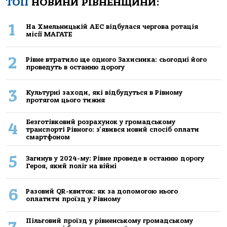
ТОП
НОВИНИ РІВНЕНЩИНИ:
1
На Хмельницькій АЕС відбулася чергова ротація
місії МАГАТЕ
2
Рівне втратило ще одного Захисника: сьогодні його
проведуть в останню дорогу
3
Культурні заходи, які відбудуться в Рівному
протягом цього тижня
Безготівковий розрахунок у громадському
4
транспорті Рівного: з'явився новий спосіб оплати
смартфоном
5
Загинув у 2024-му: Рівне проведе в останню дорогу
Героя, який поліг на війні
6
Разовий QR-квиток: як за допомогою нього
оплатити проїзд у Рівному
Пільговий проїзд у рівненському громадському