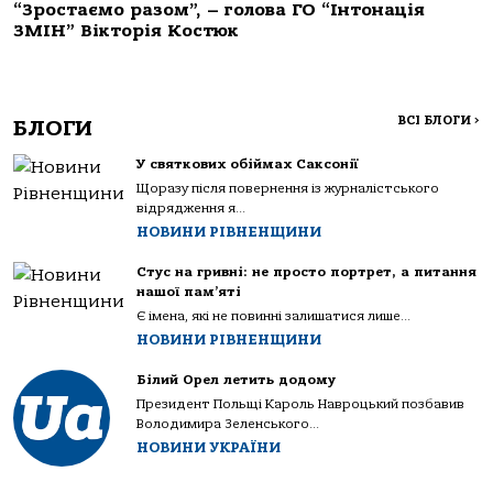
“Зростаємо разом”, – голова ГО “Інтонація
ЗМІН” Вікторія Костюк
ВСІ БЛОГИ
>
БЛОГИ
У святкових обіймах Саксонії
Щоразу після повернення із журналістського
відрядження я...
НОВИНИ РІВНЕНЩИНИ
Стус на гривні: не просто портрет, а питання
нашої пам’яті
Є імена, які не повинні залишатися лише...
НОВИНИ РІВНЕНЩИНИ
Білий Орел летить додому
Президент Польщі Кароль Навроцький позбавив
Володимира Зеленського...
НОВИНИ УКРАЇНИ