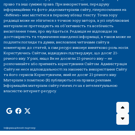
право та інші суміжні права. При використанні, передруку
інформаційних та фото-,відеоматеріалів сайту, гіперпосилання на
«RvNews» має міститися в першому абзаці тексту. Точка зору
редакції може не збігатися з точкою зору автора, а усі опубліковані
матеріали не претендують на об'єктивність та всебічність
висвітлення теми, про яку йдеться. Редакція не відповідає за
достовірність та тлумачення наведеної інформації, а також може не
поділяти погляди та думки, висловлені читачами сайту в
коментарях до статей, а сам ресурс виконує винятково роль носія.
Користуючись Сайтом, відвідувач підтверджує, що досяг 21-
річного віку. У разі, якщо Ви не досягли 21-річного віку — не
розпочинайте або припиніть користування Сайтом. Адміністрація
Сайту не несе відповідальності за законність використання Сайту
та його сервісів Користувачем, який не досяг 21-річного віку.
Матеріали з поміткою (R) публікуються на правах реклами.
Інформаційні матеріали сайту rvnews.rv.ua є інтелектуальною
власністю інтернет-ресурсу.
Інформаційний партнер: