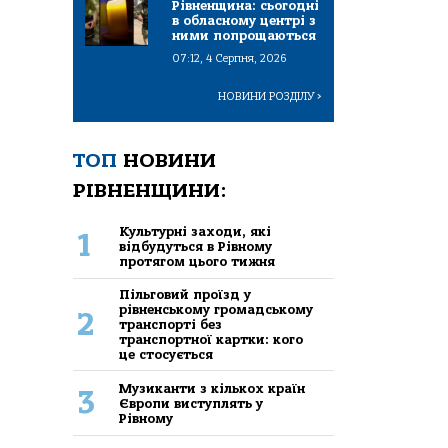
Рівненщина: сьогодні
в обласному центрі з
ними попрощаються
07:12, 4 Серпня, 2026
НОВИНИ РОЗДІЛУ
>
ТОП
НОВИНИ
РІВНЕНЩИНИ:
Культурні заходи, які
1
відбудуться в Рівному
протягом цього тижня
Пільговий проїзд у
рівненському громадському
2
транспорті без
транспортної картки: кого
це стосується
Музиканти з кількох країн
3
Європи виступлять у
Рівному