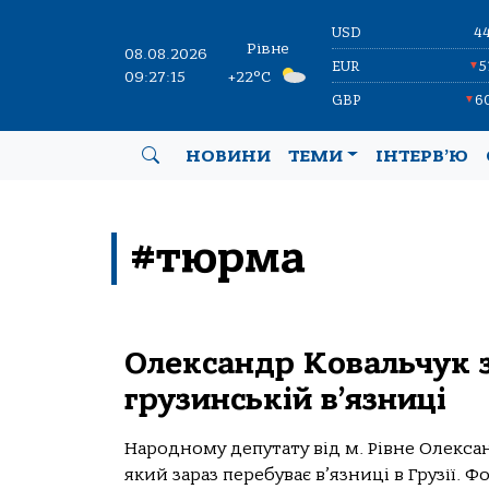
USD
4
Рівне
08.08.2026
EUR
5
▼
09:27:15
+22°C
GBP
6
▼
НОВИНИ
ТЕМИ
ІНТЕРВ’Ю
#тюрма
Олександр Ковальчук зу
грузинській в’язниці
Народному депутату від м. Рівне Олексан
який зараз перебуває в’язниці в Грузії. 