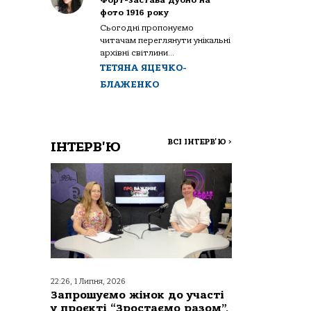
Форт-застава Дубно на
фото 1916 року
Сьогодні пропонуємо
читачам переглянути унікальні
архівні світлини...
ТЕТЯНА ЯЦЕЧКО-
БЛАЖЕНКО
ВСІ ІНТЕРВ'Ю
>
ІНТЕРВ'Ю
22:26, 1 Липня, 2026
Запрошуємо жінок до участі
у проєкті “Зростаємо разом”,