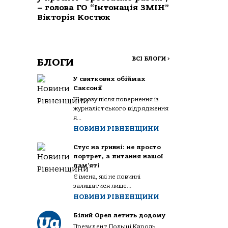
– голова ГО “Інтонація ЗМІН”
Вікторія Костюк
ВСІ БЛОГИ
>
БЛОГИ
У святкових обіймах
Саксонії
Щоразу після повернення із
журналістського відрядження
я...
НОВИНИ РІВНЕНЩИНИ
Стус на гривні: не просто
портрет, а питання нашої
пам’яті
Є імена, які не повинні
залишатися лише...
НОВИНИ РІВНЕНЩИНИ
Білий Орел летить додому
Президент Польщі Кароль