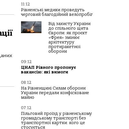
11:12
Рівненські медики проведуть
черговий благодійний велопробіг
Від захисту України
до спільного щита
ції
Європи: як проєкт
«Фрея» змінює
архітектуру
протиракетної
оборони
даних
09:12
ЦНАП Рівного пропонує
вакансію: які вимоги
08:12
На Рівненщині Силам оборони
України передали конфісковане
майно
07:12
Пільговий проїзд у рівненському
громадському транспорті без
транспортної картки: кого це
стосується