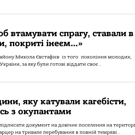
б втамувати спрагу, ставали в
ти, покриті інеєм…»
айону Микола Євстафієв із того покоління молодих,
країни, за яку були готові віддати своє...
ни, яку катували кагебісти,
ись з окупантами
підписати документ на довічне поселення на територі
карцер на тривале перебування в повній темряві...