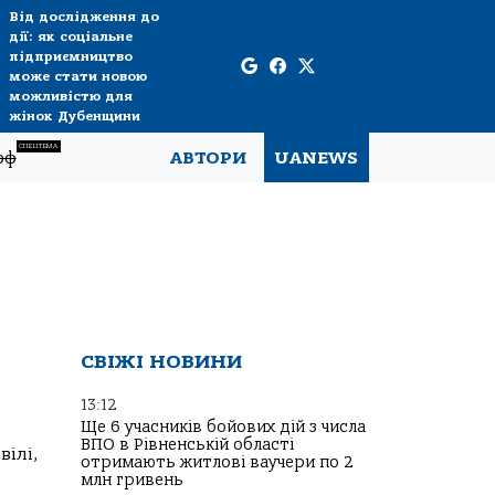
Від дослідження до
дії: як соціальне
підприємництво
може стати новою
можливістю для
жінок Дубенщини
СПЕЦТЕМА
рф
АВТОРИ
UANEWS
СВІЖІ НОВИНИ
13:12
Ще 6 учасників бойових дій з числа
ВПО в Рівненській області
ілі,
отримають житлові ваучери по 2
млн гривень