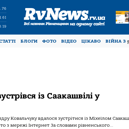
4.76
1.61
0.19
СТАТТІ
БЛОГИ
ФОТО
ВІДЕО
ЦІКАВО
ВІЙНА З
стрівся із Саакашвілі у
дру Ковальчуку вдалося зустрітися із Міхеїлом Саакашв
Фото з мережі Інтернет За словами рівненського...