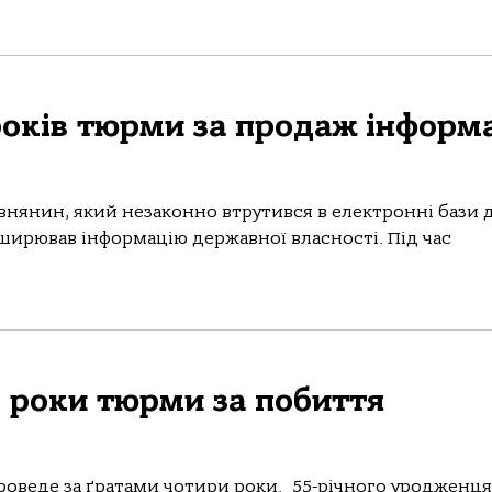
років тюрми за продаж інформа
рівнянин, який незаконно втрутився в електронні бази 
ширював інформацію державної власності. Під час
4 роки тюрми за побиття
проведе за ґратами чотири роки. 55-річного уродженця