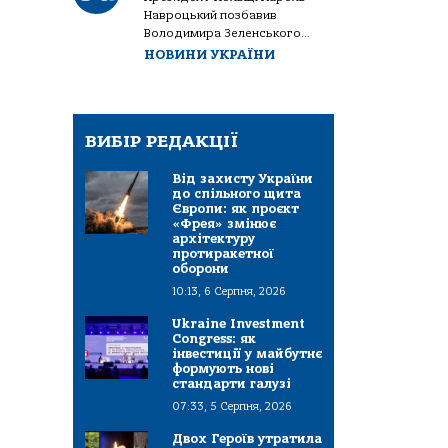
Навроцький позбавив
Володимира Зеленського...
НОВИНИ УКРАЇНИ
ВИБІР РЕДАКЦІЇ
Від захисту України
до спільного щита
Європи: як проєкт
«Фрея» змінює
архітектуру
протиракетної
оборони
10:13, 6 Серпня, 2026
Ukraine Investment
Congress: як
інвестиції у майбутнє
формують нові
стандарти галузі
07:33, 5 Серпня, 2026
Двох Героїв утратила