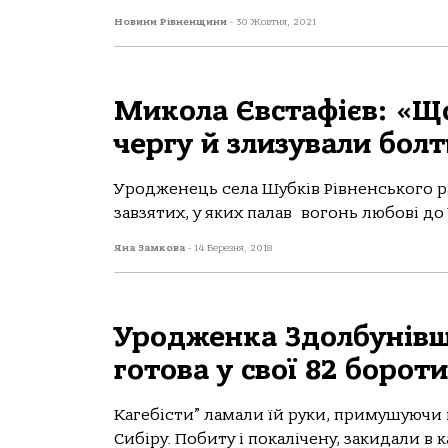
Новини Рівненщини
-
30 Жовтня, 2021
Микола Євстафієв: «Що
чергу й злизували бол
Уродженець села Шубків Рівненського р
завзятих, у яких палав вогонь любові до У
Яна Замкова
-
14 Березня, 2018
Уродженка Здолбунівщи
готова у свої 82 борот
Кагебісти” ламали їй руки, примушуючи 
Сибіру. Побиту і покалічену, закидали в 