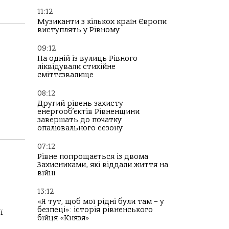
11:12
Музиканти з кількох країн Європи
виступлять у Рівному
09:12
На одній із вулиць Рівного
ліквідували стихійне
сміттєзвалище
08:12
Другий рівень захисту
енергооб’єктів Рівненщини
завершать до початку
опалювального сезону
07:12
Рівне попрощається із двома
Захисниками, які віддали життя на
війні
13:12
«Я тут, щоб мої рідні були там – у
безпеці»: історія рівненського
ї
бійця «Князя»