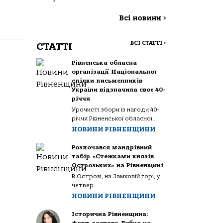
Всі новини
>
ВСІ СТАТТІ
>
СТАТТІ
Рівненська обласна
організації Національної
спілки письменників
України відзначила своє 40-
річчя
Урочисті збори із нагоди 40-
річчя Рівненської обласної...
НОВИНИ РІВНЕНЩИНИ
Розпочався мандрівний
табір «Стежками князів
Острозьких» на Рівненщині
В Острозі, на Замковій горі, у
четвер...
НОВИНИ РІВНЕНЩИНИ
Історична Рівненщина: