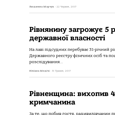
Людмила Марчук
-
22 Червня, 2017
Рівнянину загрожує 5 
державної власності
На лаві підсудних перебуває 31-річний 
Державного реєстру фізичних осіб та по
розслідування...
Юліана Медічі
-
31 Травня, 2017
Рівненщина: вихопив 
кримчанина
За те, що побив гостя, радивилівчанин 