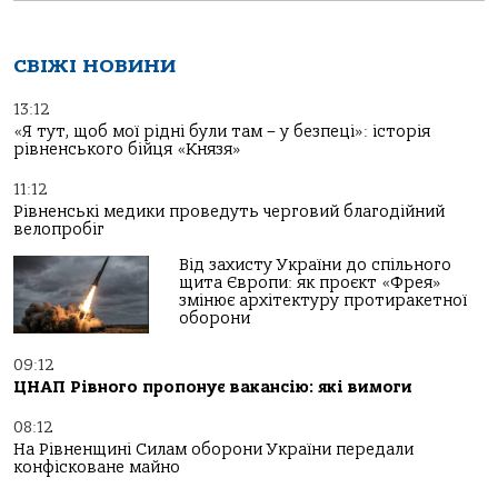
СВІЖІ НОВИНИ
13:12
«Я тут, щоб мої рідні були там – у безпеці»: історія
рівненського бійця «Князя»
11:12
Рівненські медики проведуть черговий благодійний
велопробіг
Від захисту України до спільного
щита Європи: як проєкт «Фрея»
змінює архітектуру протиракетної
оборони
09:12
ЦНАП Рівного пропонує вакансію: які вимоги
08:12
На Рівненщині Силам оборони України передали
конфісковане майно