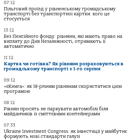
07:12
Пільговий проїзд у рівненському громадському
транспорті без транспортної картки: кого це
стосується
13:12
Без Пенсійного фонду: рівняни, які мають право на
виплату до Дня Незалежності, отримають її
автоматично
11:12
Картка чи готівка? Як рівняни розраховуються в
громадському транспорті з 1-го серпня
09:12
«єКнига»: як 18-річним рівнянам скористатися цією
програмою
08:12
Рівнян просять не паркувати автомобілі біля
майданчиків із сміттєвими контейнерами
07:33
Ukraine Investment Congress: як інвестиції у майбутнє
формують нові стандарти галузі