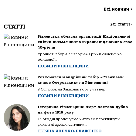
Всі новини
>
ВСІ СТАТТІ
>
СТАТТІ
Рівненська обласна організації Національної
спілки письменників України відзначила своє
40-річчя
Урочисті збори із нагоди 40-річчя Рівненської
обласної...
НОВИНИ РІВНЕНЩИНИ
Розпочався мандрівний табір «Стежками
князів Острозьких» на Рівненщині
В Острозі, на Замковій горі, у четвер...
НОВИНИ РІВНЕНЩИНИ
Історична Рівненщина: Форт-застава Дубно
на фото 1916 року
Сьогодні пропонуємо читачам переглянути
унікальні архівні світлини...
ТЕТЯНА ЯЦЕЧКО-БЛАЖЕНКО