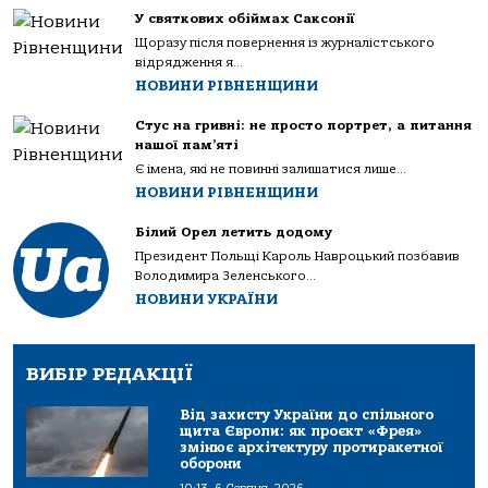
У святкових обіймах Саксонії
Щоразу після повернення із журналістського
відрядження я...
НОВИНИ РІВНЕНЩИНИ
Стус на гривні: не просто портрет, а питання
нашої пам’яті
Є імена, які не повинні залишатися лише...
НОВИНИ РІВНЕНЩИНИ
Білий Орел летить додому
Президент Польщі Кароль Навроцький позбавив
Володимира Зеленського...
НОВИНИ УКРАЇНИ
ВИБІР РЕДАКЦІЇ
Від захисту України до спільного
щита Європи: як проєкт «Фрея»
змінює архітектуру протиракетної
оборони