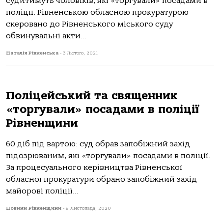
судитимуть чоловіків, які «торгували» посадами в
поліції. Рівненською обласною прокуратурою
скеровано до Рівненського міського суду
обвинувальні акти...
Наталія Рівненська
-
3 Лютого, 2021
Поліцейський та священник
«торгували» посадами в поліції
Рівненщини
60 діб під вартою: суд обрав запобіжний захід
підозрюваним, які «торгували» посадами в поліції.
За процесуального керівництва Рівненської
обласної прокуратури обрано запобіжний захід
майорові поліції...
Новини Рівненщини
-
9 Листопада, 2020