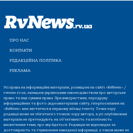
ПРО НАС
КОНТАКТИ
РЕДАКЦІЙНА ПОЛІТИКА
РЕКЛАМА
Усі права на інформаційні матеріали, розміщені на сайті «RvNews» /
rvnews.rv.ua, захищені українським законодавством про авторське
право та інші суміжні права. При використанні, передруку
інформаційних та фото-,відеоматеріалів сайту, гіперпосилання на
«RvNews» має міститися в першому абзаці тексту. Точка зору
редакції може не збігатися з точкою зору автора, а усі опубліковані
матеріали не претендують на об'єктивність та всебічність
висвітлення теми, про яку йдеться. Редакція не відповідає за
достовірність та тлумачення наведеної інформації, а також може не