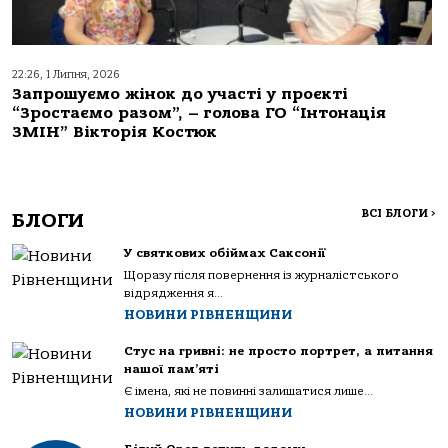
22:26, 1 Липня, 2026
Запрошуємо жінок до участі у проєкті
“Зростаємо разом”, – голова ГО “Інтонація
ЗМІН” Вікторія Костюк
ВСІ БЛОГИ
>
БЛОГИ
У святкових обіймах Саксонії
Щоразу після повернення із журналістського
відрядження я...
НОВИНИ РІВНЕНЩИНИ
Стус на гривні: не просто портрет, а питання
нашої пам’яті
Є імена, які не повинні залишатися лише...
НОВИНИ РІВНЕНЩИНИ