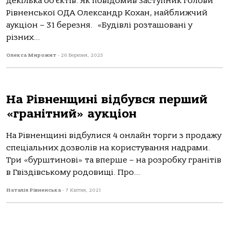
декілька об’єктів. Як повідомив заступник голови
Рівненської ОДА Олександр Кохан, найближчий
аукціон – 31 березня. «Будівлі розташовані у
різних...
Олекса Мирожит
-
26 Березня, 2025
На Рівненщині відбувся перший
«гранітний» аукціон
На Рівненщині відбулися 4 онлайн торги з продажу
спеціальних дозволів на користування надрами.
Три «бурштинові» та вперше – на розробку гранітів
в Гвіздівському родовищі. Про...
Наталія Рівненська
-
7 Квітня, 2021