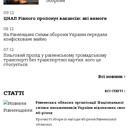
оборони
09:12
ЦНАП Рівного пропонує вакансію: які вимоги
08:12
На Рівненщині Силам оборони України передали
конфісковане майно
07:12
Пільговий проїзд у рівненському громадському
транспорті без транспортної картки: кого це
стосується
Всі новини
>
ВСІ СТАТТІ
>
СТАТТІ
Рівненська обласна організації Національної
спілки письменників України відзначила своє
40-річчя
Урочисті збори із нагоди 40-річчя Рівненської
обласної...