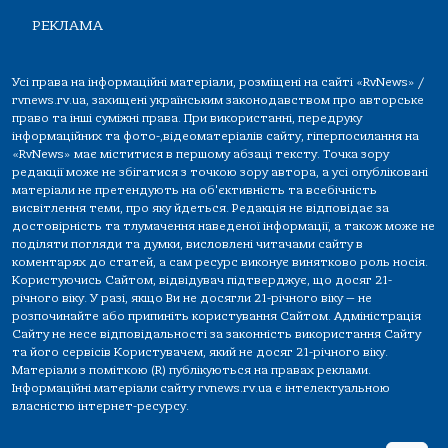
РЕКЛАМА
Усі права на інформаційні матеріали, розміщені на сайті «RvNews» /
rvnews.rv.ua, захищені українським законодавством про авторське
право та інші суміжні права. При використанні, передруку
інформаційних та фото-,відеоматеріалів сайту, гіперпосилання на
«RvNews» має міститися в першому абзаці тексту. Точка зору
редакції може не збігатися з точкою зору автора, а усі опубліковані
матеріали не претендують на об'єктивність та всебічність
висвітлення теми, про яку йдеться. Редакція не відповідає за
достовірність та тлумачення наведеної інформації, а також може не
поділяти погляди та думки, висловлені читачами сайту в
коментарях до статей, а сам ресурс виконує винятково роль носія.
Користуючись Сайтом, відвідувач підтверджує, що досяг 21-
річного віку. У разі, якщо Ви не досягли 21-річного віку — не
розпочинайте або припиніть користування Сайтом. Адміністрація
Сайту не несе відповідальності за законність використання Сайту
та його сервісів Користувачем, який не досяг 21-річного віку.
Матеріали з поміткою (R) публікуються на правах реклами.
Інформаційні матеріали сайту rvnews.rv.ua є інтелектуальною
власністю інтернет-ресурсу.