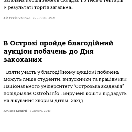
Загальна площа земель складає 1,5 тисячі гектарів.
У результаті торгів загальна...
Вікторія Синиця
-
30 Липня, 2019
В Острозі пройде благодійний
аукціон побачень до Дня
закоханих
Взяти участь у благодійному аукціоні побачень
можуть лише студенти, випускники та працівники
Національного університету “Острозька академія”,
повідомляє Оstroh.info . Виручені кошти віддадуть
на лікування хворим дітям. Захід...
Юліана Медічі
-
6 Лютого, 2018