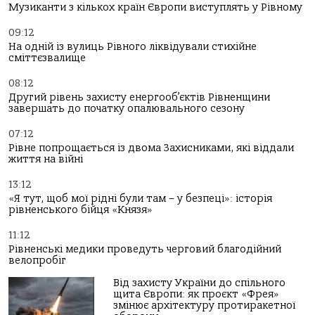
Музиканти з кількох країн Європи виступлять у Рівному
09:12
На одній із вулиць Рівного ліквідували стихійне
сміттєзвалище
08:12
Другий рівень захисту енергооб’єктів Рівненщини
завершать до початку опалювального сезону
07:12
Рівне попрощається із двома Захисниками, які віддали
життя на війні
13:12
«Я тут, щоб мої рідні були там – у безпеці»: історія
рівненського бійця «Князя»
11:12
Рівненські медики проведуть черговий благодійний
велопробіг
Від захисту України до спільного
щита Європи: як проєкт «Фрея»
змінює архітектуру протиракетної