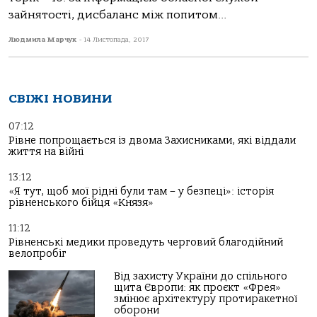
зайнятості, дисбаланс між попитом...
Людмила Марчук
-
14 Листопада, 2017
СВІЖІ НОВИНИ
07:12
Рівне попрощається із двома Захисниками, які віддали
життя на війні
13:12
«Я тут, щоб мої рідні були там – у безпеці»: історія
рівненського бійця «Князя»
11:12
Рівненські медики проведуть черговий благодійний
велопробіг
Від захисту України до спільного
щита Європи: як проєкт «Фрея»
змінює архітектуру протиракетної
оборони