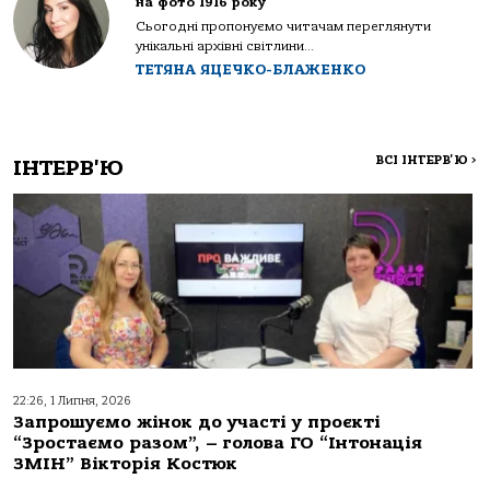
на фото 1916 року
Сьогодні пропонуємо читачам переглянути
унікальні архівні світлини...
ТЕТЯНА ЯЦЕЧКО-БЛАЖЕНКО
ВСІ ІНТЕРВ'Ю
>
ІНТЕРВ'Ю
22:26, 1 Липня, 2026
Запрошуємо жінок до участі у проєкті
“Зростаємо разом”, – голова ГО “Інтонація
ЗМІН” Вікторія Костюк