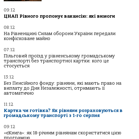
09:12
ЦНАП Рівного пропонує вакансію: які вимоги
08:12
На Рівненщині Силам оборони України передали
конфісковане майно
07:12
Пільговий проїзд у рівненському громадському
транспорті без транспортної картки: кого це
стосується
13:12
Без Пенсійного фонду: рівняни, які мають право на
виплату до Дня Незалежності, отримають її
автоматично
11:12
Картка чи готівка? Як рівняни розраховуються в
громадському транспорті з 1-го серпня
09:12
«єКнига»: як 18-річним рівнянам скористатися цією
програмою