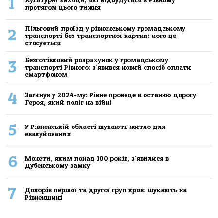
1
Культурні заходи, які відбудуться в Рівному
протягом цього тижня
Пільговий проїзд у рівненському громадському
2
транспорті без транспортної картки: кого це
стосується
Безготівковий розрахунок у громадському
3
транспорті Рівного: з'явився новий спосіб оплати
смартфоном
4
Загинув у 2024-му: Рівне проведе в останню дорогу
Героя, який поліг на війні
5
У Рівненській області шукають житло для
евакуйованих
6
Монети, яким понад 100 років, з'явилися в
Дубенському замку
7
Донорів першої та другої груп крові шукають на
Рівненщині