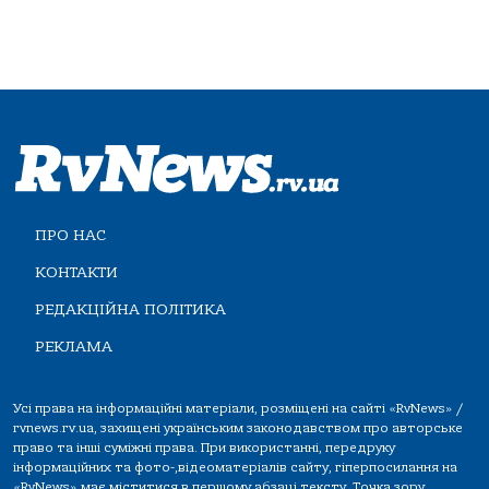
ПРО НАС
КОНТАКТИ
РЕДАКЦІЙНА ПОЛІТИКА
РЕКЛАМА
Усі права на інформаційні матеріали, розміщені на сайті «RvNews» /
rvnews.rv.ua, захищені українським законодавством про авторське
право та інші суміжні права. При використанні, передруку
інформаційних та фото-,відеоматеріалів сайту, гіперпосилання на
«RvNews» має міститися в першому абзаці тексту. Точка зору