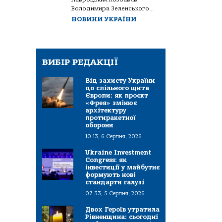
Володимира Зеленського...
НОВИНИ УКРАЇНИ
ВИБІР РЕДАКЦІЇ
Від захисту України
до спільного щита
Європи: як проєкт
«Фрея» змінює
архітектуру
протиракетної
оборони
10:13, 6 Серпня, 2026
Ukraine Investment
Congress: як
інвестиції у майбутнє
формують нові
стандарти галузі
07:33, 5 Серпня, 2026
Двох Героїв утратила
Рівненщина: сьогодні