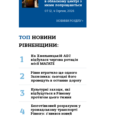
в обласному центрі з
ними попрощаються
07:12, 4 Серпня, 2026
НОВИНИ РОЗДІЛУ
>
ТОП
НОВИНИ
РІВНЕНЩИНИ:
На Хмельницькій АЕС
1
відбулася чергова ротація
місії МАГАТЕ
Рівне втратило ще одного
2
Захисника: сьогодні його
проведуть в останню дорогу
Культурні заходи, які
3
відбудуться в Рівному
протягом цього тижня
Безготівковий розрахунок у
4
громадському транспорті
Рівного: з'явився новий