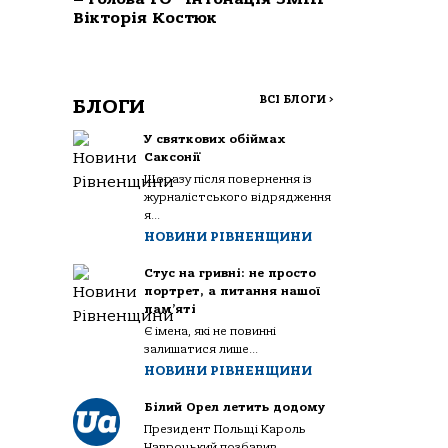
Вікторія Костюк
ВСІ БЛОГИ
>
БЛОГИ
У святкових обіймах
Саксонії
Щоразу після повернення із
журналістського відрядження
я...
НОВИНИ РІВНЕНЩИНИ
Стус на гривні: не просто
портрет, а питання нашої
пам’яті
Є імена, які не повинні
залишатися лише...
НОВИНИ РІВНЕНЩИНИ
Білий Орел летить додому
Президент Польщі Кароль
Навроцький позбавив