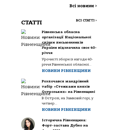
Всі новини
>
ВСІ СТАТТІ
>
СТАТТІ
Рівненська обласна
організації Національної
спілки письменників
України відзначила своє 40-
річчя
Урочисті збори із нагоди 40-
річчя Рівненської обласної...
НОВИНИ РІВНЕНЩИНИ
Розпочався мандрівний
табір «Стежками князів
Острозьких» на Рівненщині
В Острозі, на Замковій горі, у
четвер...
НОВИНИ РІВНЕНЩИНИ
Історична Рівненщина:
Форт-застава Дубно на