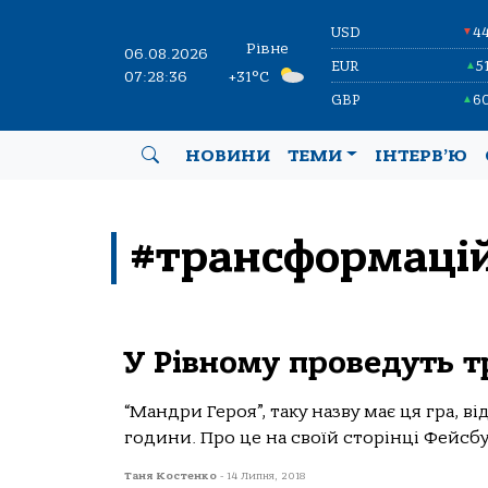
USD
4
▼
Рівне
06.08.2026
EUR
5
▲
07:28:36
+31°C
GBP
6
▲
НОВИНИ
ТЕМИ
ІНТЕРВ’Ю
#трансформацій
У Рівному проведуть 
“Мандри Героя”, таку назву має ця гра, в
години. Про це на своїй сторінці Фейсбу
Таня Костенко
-
14 Липня, 2018