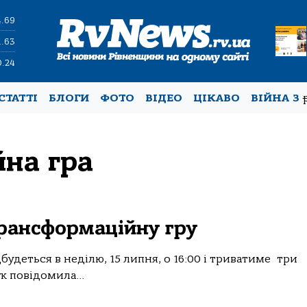
4.69
1.63
0.24
СТАТТІ
БЛОГИ
ФОТО
ВІДЕО
ЦІКАВО
ВІЙНА З
на гра
трансформаційну гру
ідбудеться в неділю, 15 липня, о 16:00 і триватиме три
к повідомила...