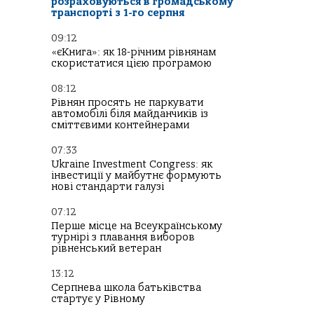
розраховуються в громадському
транспорті з 1-го серпня
09:12
«єКнига»: як 18-річним рівнянам
скористатися цією програмою
08:12
Рівнян просять не паркувати
автомобілі біля майданчиків із
сміттєвими контейнерами
07:33
Ukraine Investment Congress: як
інвестиції у майбутнє формують
нові стандарти галузі
07:12
Перше місце на Всеукраїнському
турнірі з плавання виборов
рівненський ветеран
13:12
Серпнева школа батьківства
стартує у Рівному