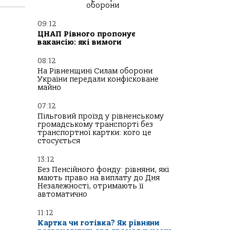
оборони
09:12
ЦНАП Рівного пропонує
вакансію: які вимоги
08:12
На Рівненщині Силам оборони
України передали конфісковане
майно
07:12
Пільговий проїзд у рівненському
громадському транспорті без
транспортної картки: кого це
стосується
13:12
Без Пенсійного фонду: рівняни, які
мають право на виплату до Дня
Незалежності, отримають її
автоматично
11:12
Картка чи готівка? Як рівняни