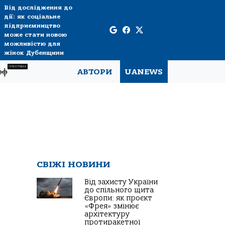
Від дослідження до
дії: як соціальне
підприємництво
може стати новою
можливістю для
жінок Дубенщини
СПЕЦТЕМА
рф
АВТОРИ
UANEWS
СВІЖІ НОВИНИ
Від захисту України
до спільного щита
Європи: як проєкт
«Фрея» змінює
архітектуру
протиракетної