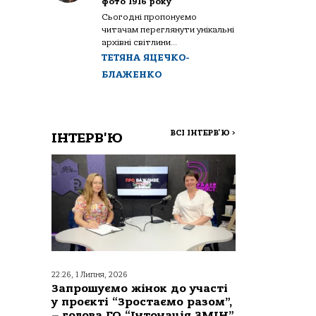
фото 1916 року
Сьогодні пропонуємо
читачам переглянути унікальні
архівні світлини...
ТЕТЯНА ЯЦЕЧКО-
БЛАЖЕНКО
ВСІ ІНТЕРВ'Ю
>
ІНТЕРВ'Ю
22:26, 1 Липня, 2026
Запрошуємо жінок до участі
у проєкті “Зростаємо разом”,
– голова ГО “Інтонація ЗМІН”