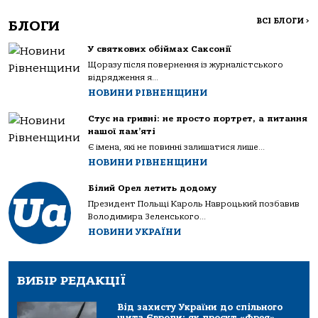
ВСІ БЛОГИ
>
БЛОГИ
У святкових обіймах Саксонії
Щоразу після повернення із журналістського
відрядження я...
НОВИНИ РІВНЕНЩИНИ
Стус на гривні: не просто портрет, а питання
нашої пам’яті
Є імена, які не повинні залишатися лише...
НОВИНИ РІВНЕНЩИНИ
Білий Орел летить додому
Президент Польщі Кароль Навроцький позбавив
Володимира Зеленського...
НОВИНИ УКРАЇНИ
ВИБІР РЕДАКЦІЇ
Від захисту України до спільного
щита Європи: як проєкт «Фрея»