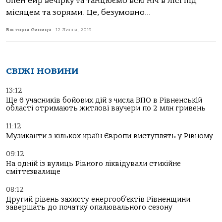
опен ейр вечірку та танцюємо всю ніч в лісі під
місяцем та зорями. Це, безумовно...
Вікторія Синиця
-
12 Липня, 2019
СВІЖІ НОВИНИ
13:12
Ще 6 учасників бойових дій з числа ВПО в Рівненській
області отримають житлові ваучери по 2 млн гривень
11:12
Музиканти з кількох країн Європи виступлять у Рівному
09:12
На одній із вулиць Рівного ліквідували стихійне
сміттєзвалище
08:12
Другий рівень захисту енергооб’єктів Рівненщини
завершать до початку опалювального сезону