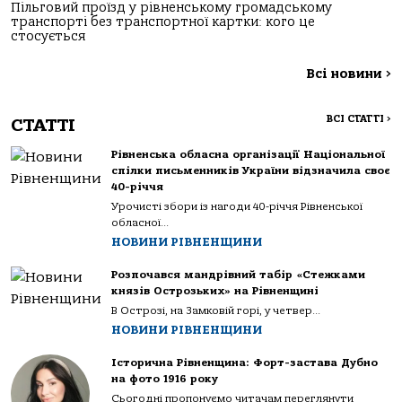
Пільговий проїзд у рівненському громадському
транспорті без транспортної картки: кого це
стосується
Всі новини
>
ВСІ СТАТТІ
>
СТАТТІ
Рівненська обласна організації Національної
спілки письменників України відзначила своє
40-річчя
Урочисті збори із нагоди 40-річчя Рівненської
обласної...
НОВИНИ РІВНЕНЩИНИ
Розпочався мандрівний табір «Стежками
князів Острозьких» на Рівненщині
В Острозі, на Замковій горі, у четвер...
НОВИНИ РІВНЕНЩИНИ
Історична Рівненщина: Форт-застава Дубно
на фото 1916 року
Сьогодні пропонуємо читачам переглянути