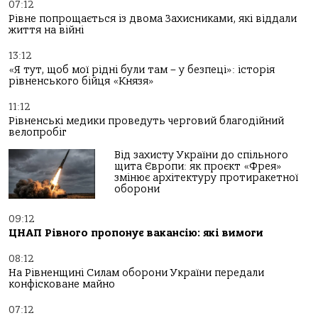
07:12
Рівне попрощається із двома Захисниками, які віддали
життя на війні
13:12
«Я тут, щоб мої рідні були там – у безпеці»: історія
рівненського бійця «Князя»
11:12
Рівненські медики проведуть черговий благодійний
велопробіг
Від захисту України до спільного
щита Європи: як проєкт «Фрея»
змінює архітектуру протиракетної
оборони
09:12
ЦНАП Рівного пропонує вакансію: які вимоги
08:12
На Рівненщині Силам оборони України передали
конфісковане майно
07:12