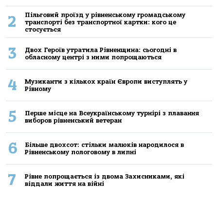
Пільговий проїзд у рівненському громадському
2
транспорті без транспортної картки: кого це
стосується
3
Двох Героїв утратила Рівненщина: сьогодні в
обласному центрі з ними попрощаються
4
Музиканти з кількох країн Європи виступлять у
Рівному
5
Перше місце на Всеукраїнському турнірі з плавання
виборов рівненський ветеран
6
Більше двохсот: стільки малюків народилося в
Рівненському пологовому в липні
7
Рівне попрощається із двома Захисниками, які
віддали життя на війні