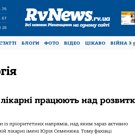
4.76
1.67
0.28
СТАТТІ
БЛОГИ
ФОТО
ВІДЕО
ЦІКАВО
ВІЙНА З
гія
й лікарні працюють над розвит
н із пріоритетних напрямів, над яким зараз активно
ій лікарні імені Юрія Семенюка. Тому фахівці