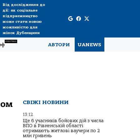
Від дослідження до
дії: як соціальне
підприємництво
може стати новою
можливістю для
жінок Дубенщини
СПЕЦТЕМА
рф
АВТОРИ
UANEWS
ком
СВІЖІ НОВИНИ
13:12
Ще 6 учасників бойових дій з числа
ВПО в Рівненській області
отримають житлові ваучери по 2
млн гривень