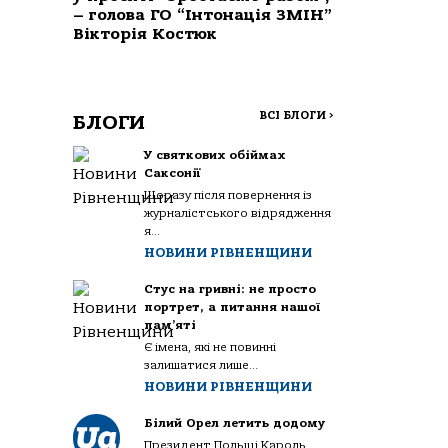
– голова ГО “Інтонація ЗМІН”
Вікторія Костюк
ВСІ БЛОГИ
>
БЛОГИ
У святкових обіймах
Саксонії
Щоразу після повернення із
журналістського відрядження
я...
НОВИНИ РІВНЕНЩИНИ
Стус на гривні: не просто
портрет, а питання нашої
пам’яті
Є імена, які не повинні
залишатися лише...
НОВИНИ РІВНЕНЩИНИ
Білий Орел летить додому
Президент Польщі Кароль