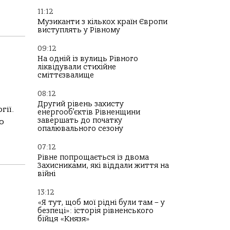
11:12
Музиканти з кількох країн Європи
виступлять у Рівному
09:12
На одній із вулиць Рівного
ліквідували стихійне
сміттєзвалище
08:12
Другий рівень захисту
гії.
енергооб’єктів Рівненщини
завершать до початку
о
опалювального сезону
07:12
Рівне попрощається із двома
Захисниками, які віддали життя на
війні
13:12
«Я тут, щоб мої рідні були там – у
безпеці»: історія рівненського
бійця «Князя»