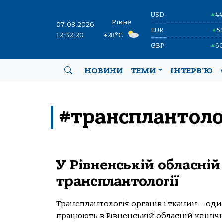
USD
4
▲
Рівне
07.08.2026
EUR
5
▲
12:32:20
+28°C
GBP
6
▲
НОВИНИ
ТЕМИ
ІНТЕРВ’Ю
#трансплантоло
У Рівненській обласні
трансплантології
Трансплантологія органів і тканин – оди
працюють в Рівненській обласній клінічн