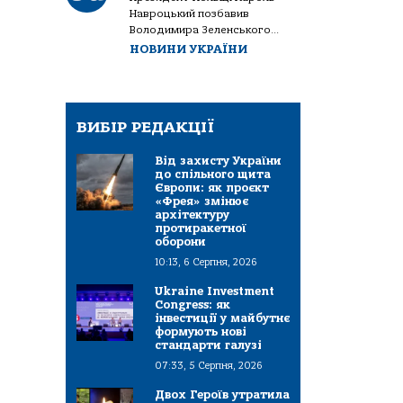
Навроцький позбавив
Володимира Зеленського...
НОВИНИ УКРАЇНИ
ВИБІР РЕДАКЦІЇ
Від захисту України
до спільного щита
Європи: як проєкт
«Фрея» змінює
архітектуру
протиракетної
оборони
10:13, 6 Серпня, 2026
Ukraine Investment
Congress: як
інвестиції у майбутнє
формують нові
стандарти галузі
07:33, 5 Серпня, 2026
Двох Героїв утратила