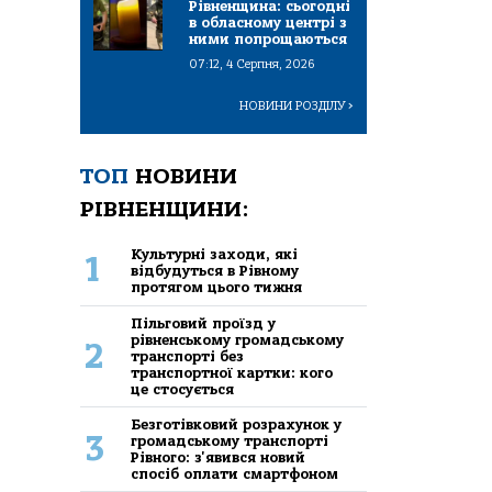
Рівненщина: сьогодні
в обласному центрі з
ними попрощаються
07:12, 4 Серпня, 2026
НОВИНИ РОЗДІЛУ
>
ТОП
НОВИНИ
РІВНЕНЩИНИ:
Культурні заходи, які
1
відбудуться в Рівному
протягом цього тижня
Пільговий проїзд у
рівненському громадському
2
транспорті без
транспортної картки: кого
це стосується
Безготівковий розрахунок у
3
громадському транспорті
Рівного: з'явився новий
спосіб оплати смартфоном