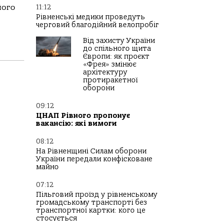
його
11:12
Рівненські медики проведуть
черговий благодійний велопробіг
Від захисту України
до спільного щита
Європи: як проєкт
«Фрея» змінює
архітектуру
протиракетної
оборони
09:12
ЦНАП Рівного пропонує
вакансію: які вимоги
08:12
На Рівненщині Силам оборони
України передали конфісковане
майно
07:12
Пільговий проїзд у рівненському
громадському транспорті без
транспортної картки: кого це
стосується