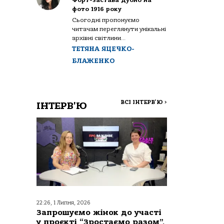
Форт-застава Дубно на
фото 1916 року
Сьогодні пропонуємо
читачам переглянути унікальні
архівні світлини...
ТЕТЯНА ЯЦЕЧКО-
БЛАЖЕНКО
ВСІ ІНТЕРВ'Ю
>
ІНТЕРВ'Ю
22:26, 1 Липня, 2026
Запрошуємо жінок до участі
у проєкті “Зростаємо разом”,