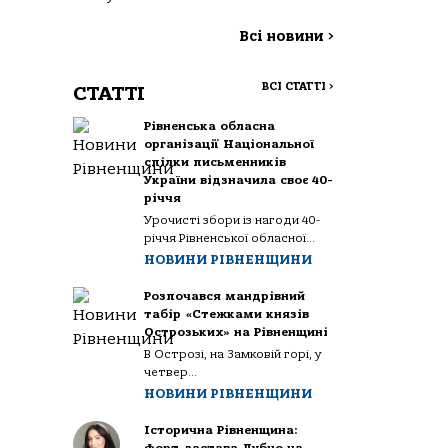
Всі новини
>
ВСІ СТАТТІ
>
СТАТТІ
Рівненська обласна
організації Національної
спілки письменників
України відзначила своє 40-
річчя
Урочисті збори із нагоди 40-
річчя Рівненської обласної...
НОВИНИ РІВНЕНЩИНИ
Розпочався мандрівний
табір «Стежками князів
Острозьких» на Рівненщині
В Острозі, на Замковій горі, у
четвер...
НОВИНИ РІВНЕНЩИНИ
Історична Рівненщина: