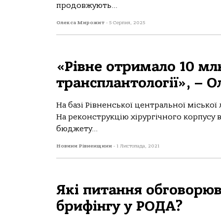
продовжують...
Олекса Мирожит
-
5 Серпня, 2025
«Рівне отримало 10 мл
трансплантології», – 
На базі Рівненської центральної міської
На реконструкцію хірургічного корпусу 
бюджету...
Новини Рівненщини
-
1 Листопада, 2021
Які питання обговорюв
брифінгу у РОДА?