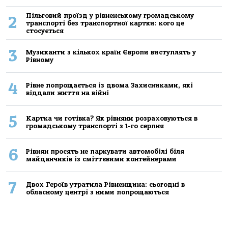
Пільговий проїзд у рівненському громадському
2
транспорті без транспортної картки: кого це
стосується
3
Музиканти з кількох країн Європи виступлять у
Рівному
4
Рівне попрощається із двома Захисниками, які
віддали життя на війні
5
Картка чи готівка? Як рівняни розраховуються в
громадському транспорті з 1-го серпня
6
Рівнян просять не паркувати автомобілі біля
майданчиків із сміттєвими контейнерами
7
Двох Героїв утратила Рівненщина: сьогодні в
обласному центрі з ними попрощаються