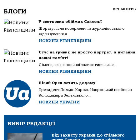
ВСІ БЛОГИ
>
БЛОГИ
У святкових обіймах Саксонії
Щоразу після повернення із журналістського
відрядження я...
НОВИНИ РІВНЕНЩИНИ
Стус на гривні: не просто портрет, а питання
нашої пам’яті
Є імена, які не повинні залишатися лише...
НОВИНИ РІВНЕНЩИНИ
Білий Орел летить додому
Президент Польщі Кароль Навроцький позбавив
Володимира Зеленського...
НОВИНИ УКРАЇНИ
ВИБІР РЕДАКЦІЇ
Від захисту України до спільного
щита Європи: як проєкт «Фрея»