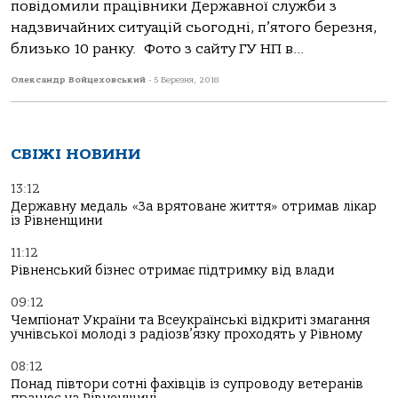
повідомили працівники Державної служби з
надзвичайних ситуацій сьогодні, п’ятого березня,
близько 10 ранку. Фото з сайту ГУ НП в...
Олександр Войцеховський
-
5 Березня, 2018
СВІЖІ НОВИНИ
13:12
Державну медаль «За врятоване життя» отримав лікар
із Рівненщини
11:12
Рівненський бізнес отримає підтримку від влади
09:12
Чемпіонат України та Всеукраїнські відкриті змагання
учнівської молоді з радіозв’язку проходять у Рівному
08:12
Понад півтори сотні фахівців із супроводу ветеранів