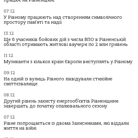
працює на Рівненщині
07:12
У Рівному працюють над створенням символічного
простору пам’яті та надії
13:12
Ще 6 учасників бойових дій з числа ВПО в Рівненській
області отримають житлові ваучери по 2 млн гривень
11:12
Музиканти з кількох країн Європи виступлять у Рівному
09:12
На одній із вулиць Рівного ліквідували стихійне
сміттєзвалище
08:12
Другий рівень захисту енергооб’єктів Рівненщини
завершать до початку опалювального сезону
07:12
Рівне попрощається із двома Захисниками, які віддали
життя на війні