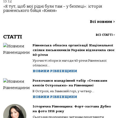
13:12
«Я тут, щоб мої рідні були там – у безпеці»: історія
рівненського бійця «Князя»
Всі новини
>
ВСІ СТАТТІ
>
СТАТТІ
Рівненська обласна організації Національної
спілки письменників України відзначила своє
40-річчя
Урочисті збори із нагоди 40-річчя Рівненської
обласної...
НОВИНИ РІВНЕНЩИНИ
Розпочався мандрівний табір «Стежками
князів Острозьких» на Рівненщині
В Острозі, на Замковій горі, у четвер...
НОВИНИ РІВНЕНЩИНИ
Історична Рівненщина: Форт-застава Дубно
на фото 1916 року
Сьогодні пропонуємо читачам переглянути