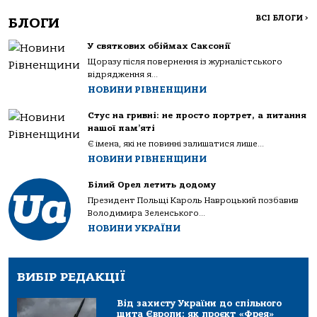
ВСІ БЛОГИ
>
БЛОГИ
У святкових обіймах Саксонії
Щоразу після повернення із журналістського
відрядження я...
НОВИНИ РІВНЕНЩИНИ
Стус на гривні: не просто портрет, а питання
нашої пам’яті
Є імена, які не повинні залишатися лише...
НОВИНИ РІВНЕНЩИНИ
Білий Орел летить додому
Президент Польщі Кароль Навроцький позбавив
Володимира Зеленського...
НОВИНИ УКРАЇНИ
ВИБІР РЕДАКЦІЇ
Від захисту України до спільного
щита Європи: як проєкт «Фрея»