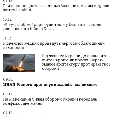
07:12
Рівне попрощається із двома Захисниками, які віддали
життя на війні
13:12
«Я тут, щоб мої рідні були там – у безпеці»: історія
рівненського бійця «Князя»
11:12
Рівненські медики проведуть черговий благодійний
велопробіг
Від захисту України до спільного
щита Європи: як проєкт «Фрея»
змінює архітектуру протиракетної
оборони
09:12
ЦНАП Рівного пропонує вакансію: які вимоги
08:12
На Рівненщині Силам оборони України передали
конфісковане майно
07:12