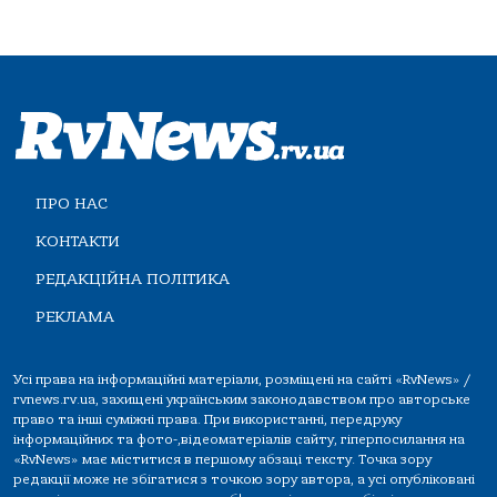
ПРО НАС
КОНТАКТИ
РЕДАКЦІЙНА ПОЛІТИКА
РЕКЛАМА
Усі права на інформаційні матеріали, розміщені на сайті «RvNews» /
rvnews.rv.ua, захищені українським законодавством про авторське
право та інші суміжні права. При використанні, передруку
інформаційних та фото-,відеоматеріалів сайту, гіперпосилання на
«RvNews» має міститися в першому абзаці тексту. Точка зору
редакції може не збігатися з точкою зору автора, а усі опубліковані