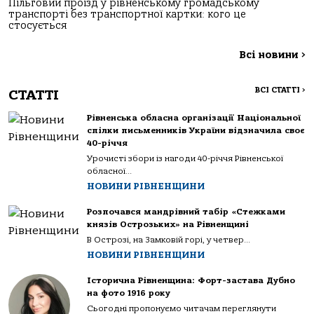
Пільговий проїзд у рівненському громадському
транспорті без транспортної картки: кого це
стосується
Всі новини
>
ВСІ СТАТТІ
>
СТАТТІ
Рівненська обласна організації Національної
спілки письменників України відзначила своє
40-річчя
Урочисті збори із нагоди 40-річчя Рівненської
обласної...
НОВИНИ РІВНЕНЩИНИ
Розпочався мандрівний табір «Стежками
князів Острозьких» на Рівненщині
В Острозі, на Замковій горі, у четвер...
НОВИНИ РІВНЕНЩИНИ
Історична Рівненщина: Форт-застава Дубно
на фото 1916 року
Сьогодні пропонуємо читачам переглянути