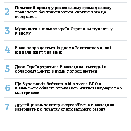
Пільговий проїзд у рівненському громадському
2
транспорті без транспортної картки: кого це
стосується
3
Музиканти з кількох країн Європи виступлять у
Рівному
4
Рівне попрощається із двома Захисниками, які
віддали життя на війні
5
Двох Героїв утратила Рівненщина: сьогодні в
обласному центрі з ними попрощаються
Ще 6 учасників бойових дій з числа ВПО в
6
Рівненській області отримають житлові ваучери по 2
млн гривень
7
Другий рівень захисту енергооб’єктів Рівненщини
завершать до початку опалювального сезону