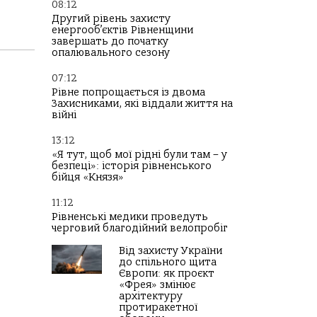
08:12
Другий рівень захисту
енергооб’єктів Рівненщини
завершать до початку
опалювального сезону
07:12
Рівне попрощається із двома
Захисниками, які віддали життя на
війні
13:12
«Я тут, щоб мої рідні були там – у
безпеці»: історія рівненського
бійця «Князя»
11:12
Рівненські медики проведуть
черговий благодійний велопробіг
Від захисту України
до спільного щита
Європи: як проєкт
«Фрея» змінює
архітектуру
протиракетної