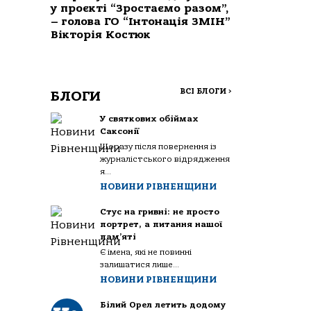
у проєкті “Зростаємо разом”,
– голова ГО “Інтонація ЗМІН”
Вікторія Костюк
ВСІ БЛОГИ
>
БЛОГИ
У святкових обіймах
Саксонії
Щоразу після повернення із
журналістського відрядження
я...
НОВИНИ РІВНЕНЩИНИ
Стус на гривні: не просто
портрет, а питання нашої
пам’яті
Є імена, які не повинні
залишатися лише...
НОВИНИ РІВНЕНЩИНИ
Білий Орел летить додому