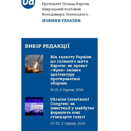
Президент Польщі Кароль
Навроцький позбавив
Володимира Зеленського...
НОВИНИ УКРАЇНИ
ВИБІР РЕДАКЦІЇ
Від захисту України
до спільного щита
Європи: як проєкт
«Фрея» змінює
архітектуру
протиракетної
оборони
10:13, 6 Серпня, 2026
Ukraine Investment
Congress: як
інвестиції у майбутнє
формують нові
стандарти галузі
07:33, 5 Серпня, 2026