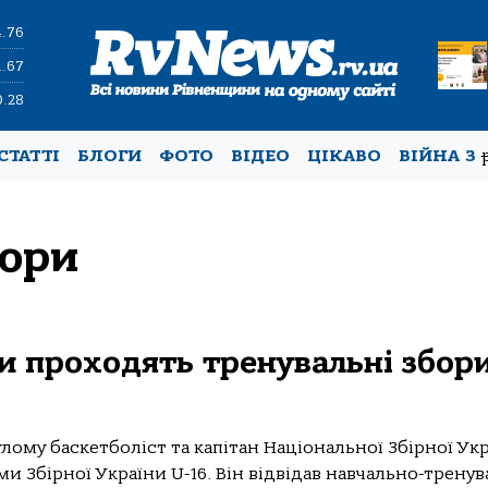
4.76
1.67
0.28
СТАТТІ
БЛОГИ
ФОТО
ВІДЕО
ЦІКАВО
ВІЙНА З
бори
и проходять тренувальні збори
лому баскетболіст та капітан Національної Збірної Ук
ми Збірної України U-16. Він відвідав навчально-тренув