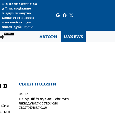
Від дослідження до
дії: як соціальне
підприємництво
може стати новою
можливістю для
жінок Дубенщини
СПЕЦТЕМА
рф
АВТОРИ
UANEWS
 в
СВІЖІ НОВИНИ
09:12
На одній із вулиць Рівного
ліквідували стихійне
раїни
сміттєзвалище
альні