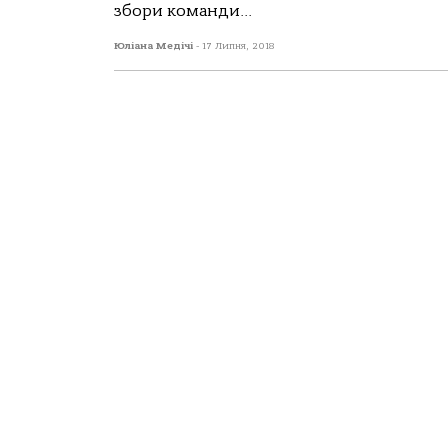
збори команди...
Юліана Медічі
-
17 Липня, 2018