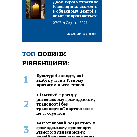
Двох Героїв утратила
Рівненщина: сьогодні
в обласному центрі з
ними попрощаються
07:12, 4 Серпня, 2026
НОВИНИ РОЗДІЛУ
>
ТОП
НОВИНИ
РІВНЕНЩИНИ:
Культурні заходи, які
1
відбудуться в Рівному
протягом цього тижня
Пільговий проїзд у
рівненському громадському
2
транспорті без
транспортної картки: кого
це стосується
Безготівковий розрахунок у
3
громадському транспорті
Рівного: з'явився новий
спосіб оплати смартфоном