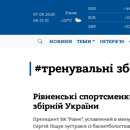
USD
4
▲
Рівне
07.08.2026
EUR
5
▲
06:51:31
+25°C
GBP
6
▲
НОВИНИ
ТЕМИ
ІНТЕРВ’Ю
#тренувальні з
Рівненські спортсменк
збірній України
Президент БК “Рівне”, уславлений в мину
Сергій Ліщук зустрівся із баскетболістка