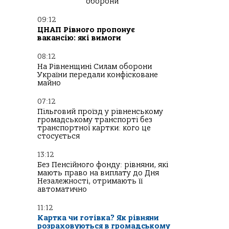
оборони
09:12
ЦНАП Рівного пропонує
вакансію: які вимоги
08:12
На Рівненщині Силам оборони
України передали конфісковане
майно
07:12
Пільговий проїзд у рівненському
громадському транспорті без
транспортної картки: кого це
стосується
13:12
Без Пенсійного фонду: рівняни, які
мають право на виплату до Дня
Незалежності, отримають її
автоматично
11:12
Картка чи готівка? Як рівняни
розраховуються в громадському