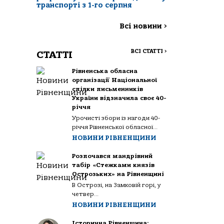
транспорті з 1-го серпня
Всі новини
>
ВСІ СТАТТІ
>
СТАТТІ
Рівненська обласна
організації Національної
спілки письменників
України відзначила своє 40-
річчя
Урочисті збори із нагоди 40-
річчя Рівненської обласної...
НОВИНИ РІВНЕНЩИНИ
Розпочався мандрівний
табір «Стежками князів
Острозьких» на Рівненщині
В Острозі, на Замковій горі, у
четвер...
НОВИНИ РІВНЕНЩИНИ
Історична Рівненщина: