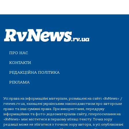
ПРО НАС
КОНТАКТИ
РЕДАКЦІЙНА ПОЛІТИКА
РЕКЛАМА
Усі права на інформаційні матеріали, розміщені на сайті «RvNews» /
rvnews.rv.ua, захищені українським законодавством про авторське
право та інші суміжні права. При використанні, передруку
інформаційних та фото-,відеоматеріалів сайту, гіперпосилання на
«RvNews» має міститися в першому абзаці тексту. Точка зору
редакції може не збігатися з точкою зору автора, а усі опубліковані