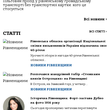
Пільговий проїзд у рівненському громадському
транспорті без транспортної картки: кого це
стосується
Всі новини
>
ВСІ СТАТТІ
>
СТАТТІ
Рівненська обласна організації Національної
спілки письменників України відзначила своє
40-річчя
Урочисті збори із нагоди 40-річчя Рівненської
обласної...
НОВИНИ РІВНЕНЩИНИ
Розпочався мандрівний табір «Стежками
князів Острозьких» на Рівненщині
В Острозі, на Замковій горі, у четвер...
НОВИНИ РІВНЕНЩИНИ
Історична Рівненщина: Форт-застава Дубно
на фото 1916 року
Сьогодні пропонуємо читачам переглянути