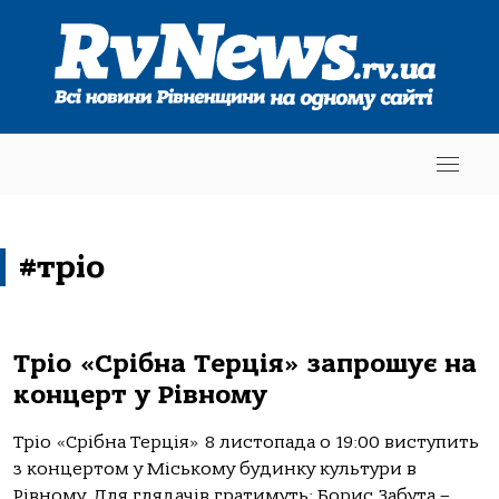
#тріо
Тріо «Срібна Терція» запрошує на
концерт у Рівному
Тріо «Срібна Терція» 8 листопада о 19:00 виступить
з концертом у Міському будинку культури в
Рівному. Для глядачів гратимуть: Борис Забута –