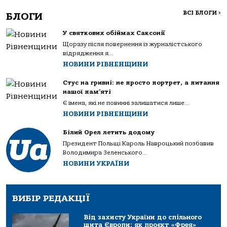
ВСІ БЛОГИ
>
БЛОГИ
У святкових обіймах Саксонії
Щоразу після повернення із журналістського
відрядження я...
НОВИНИ РІВНЕНЩИНИ
Стус на гривні: не просто портрет, а питання
нашої пам’яті
Є імена, які не повинні залишатися лише...
НОВИНИ РІВНЕНЩИНИ
Білий Орел летить додому
Президент Польщі Кароль Навроцький позбавив
Володимира Зеленського...
НОВИНИ УКРАЇНИ
ВИБІР РЕДАКЦІЇ
Від захисту України до спільного
щита Європи: як проєкт «Фрея»