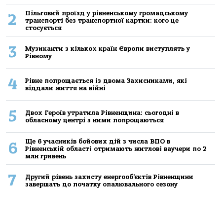
Пільговий проїзд у рівненському громадському
2
транспорті без транспортної картки: кого це
стосується
3
Музиканти з кількох країн Європи виступлять у
Рівному
4
Рівне попрощається із двома Захисниками, які
віддали життя на війні
5
Двох Героїв утратила Рівненщина: сьогодні в
обласному центрі з ними попрощаються
Ще 6 учасників бойових дій з числа ВПО в
6
Рівненській області отримають житлові ваучери по 2
млн гривень
7
Другий рівень захисту енергооб’єктів Рівненщини
завершать до початку опалювального сезону