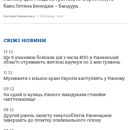
баян,Тетяна Бенедюк – бандура...
Наталія Рівненська
-
7 Листопада, 2018
СВІЖІ НОВИНИ
13:12
Ще 6 учасників бойових дій з числа ВПО в Рівненській
області отримають житлові ваучери по 2 млн гривень
11:12
Музиканти з кількох країн Європи виступлять у Рівному
09:12
На одній із вулиць Рівного ліквідували стихійне
сміттєзвалище
08:12
Другий рівень захисту енергооб’єктів Рівненщини
завершать до початку опалювального сезону