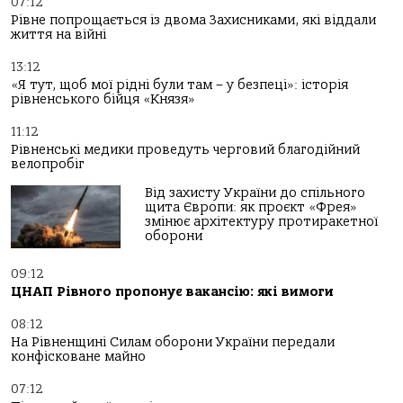
07:12
Рівне попрощається із двома Захисниками, які віддали
життя на війні
13:12
«Я тут, щоб мої рідні були там – у безпеці»: історія
рівненського бійця «Князя»
11:12
Рівненські медики проведуть черговий благодійний
велопробіг
Від захисту України до спільного
щита Європи: як проєкт «Фрея»
змінює архітектуру протиракетної
оборони
09:12
ЦНАП Рівного пропонує вакансію: які вимоги
08:12
На Рівненщині Силам оборони України передали
конфісковане майно
07:12