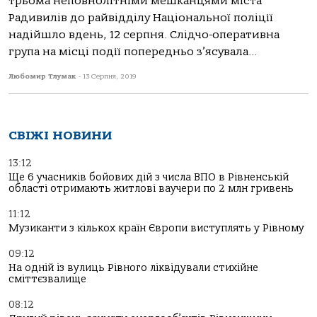
трьома неповнолітніми мешканцями міста
Радивилів до райвідділу Національної поліції
надійшло вдень, 12 серпня. Слідчо-оперативна
група на місці події попередньо з’ясувала...
Любомир Тлумак
-
13 Серпня, 2019
СВІЖІ НОВИНИ
13:12
Ще 6 учасників бойових дій з числа ВПО в Рівненській
області отримають житлові ваучери по 2 млн гривень
11:12
Музиканти з кількох країн Європи виступлять у Рівному
09:12
На одній із вулиць Рівного ліквідували стихійне
сміттєзвалище
08:12