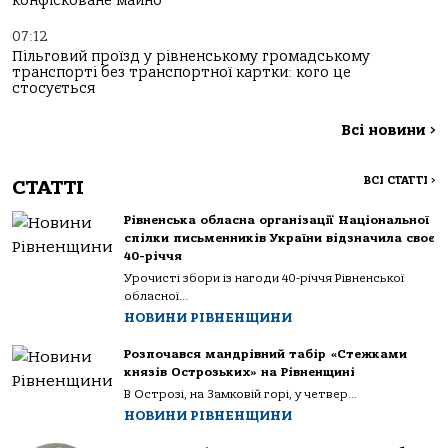
конфісковане майно
07:12
Пільговий проїзд у рівненському громадському
транспорті без транспортної картки: кого це
стосується
Всі новини
>
ВСІ СТАТТІ
>
СТАТТІ
Рівненська обласна організації Національної
спілки письменників України відзначила своє
40-річчя
Урочисті збори із нагоди 40-річчя Рівненської
обласної...
НОВИНИ РІВНЕНЩИНИ
Розпочався мандрівний табір «Стежками
князів Острозьких» на Рівненщині
В Острозі, на Замковій горі, у четвер...
НОВИНИ РІВНЕНЩИНИ