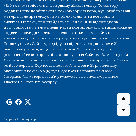
інформаційних та фото-,відеоматеріалів сайту, гіперпосилання на
«RvNews» має міститися в першому абзаці тексту. Точка зору
редакції може не збігатися з точкою зору автора, а усі опубліковані
матеріали не претендують на об'єктивність та всебічність
висвітлення теми, про яку йдеться. Редакція не відповідає за
достовірність та тлумачення наведеної інформації, а також може не
поділяти погляди та думки, висловлені читачами сайту в
коментарях до статей, а сам ресурс виконує винятково роль носія.
Користуючись Сайтом, відвідувач підтверджує, що досяг 21-
річного віку. У разі, якщо Ви не досягли 21-річного віку — не
розпочинайте або припиніть користування Сайтом. Адміністрація
Сайту не несе відповідальності за законність використання Сайту
та його сервісів Користувачем, який не досяг 21-річного віку.
Матеріали з поміткою (R) публікуються на правах реклами.
Інформаційні матеріали сайту rvnews.rv.ua є інтелектуальною
власністю інтернет-ресурсу.
Інформаційний партнер: