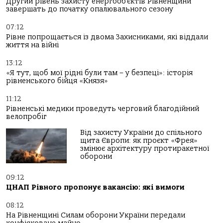
Другий рівень захисту енергооб’єктів Рівненщини
завершать до початку опалювального сезону
07:12
Рівне попрощається із двома Захисниками, які віддали
життя на війні
13:12
«Я тут, щоб мої рідні були там – у безпеці»: історія
рівненського бійця «Князя»
11:12
Рівненські медики проведуть черговий благодійний
велопробіг
Від захисту України до спільного
щита Європи: як проєкт «Фрея»
змінює архітектуру протиракетної
оборони
09:12
ЦНАП Рівного пропонує вакансію: які вимоги
08:12
На Рівненщині Силам оборони України передали