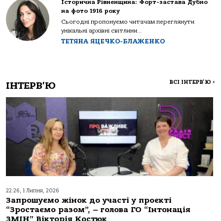
Історична Рівненщина: Форт-застава Дубно
на фото 1916 року
Сьогодні пропонуємо читачам переглянути
унікальні архівні світлини...
ТЕТЯНА ЯЦЕЧКО-БЛАЖЕНКО
ВСІ ІНТЕРВ'Ю
>
ІНТЕРВ'Ю
22:26, 1 Липня, 2026
Запрошуємо жінок до участі у проєкті
“Зростаємо разом”, – голова ГО “Інтонація
ЗМІН” Вікторія Костюк