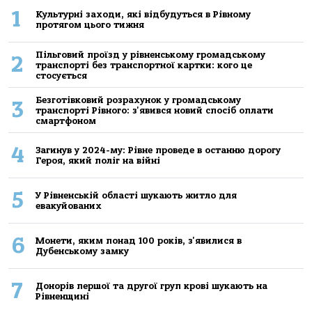
1
Культурні заходи, які відбудуться в Рівному
протягом цього тижня
Пільговий проїзд у рівненському громадському
2
транспорті без транспортної картки: кого це
стосується
Безготівковий розрахунок у громадському
3
транспорті Рівного: з'явився новий спосіб оплати
смартфоном
4
Загинув у 2024-му: Рівне проведе в останню дорогу
Героя, який поліг на війні
5
У Рівненській області шукають житло для
евакуйованих
6
Монети, яким понад 100 років, з'явилися в
Дубенському замку
7
Донорів першої та другої груп крові шукають на
Рівненщині