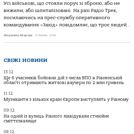
Усі військові, що стояли поруч зі зброєю, або не
вижили, або шпиталізовані. На разі Радіо Трек,
посилаючись на прес-службу оперативного
командування «Захід» повідомляє, що троє людей...
Людмила Марчук
-
6 Липня, 2018
СВІЖІ НОВИНИ
13:12
Ще 6 учасників бойових дій з числа ВПО в Рівненській
області отримають житлові ваучери по 2 млн гривень
11:12
Музиканти з кількох країн Європи виступлять у Рівному
09:12
На одній із вулиць Рівного ліквідували стихійне
сміттєзвалище
08:12