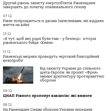
Другий рівень захисту енергооб’єктів Рівненщини
завершать до початку опалювального сезону
07:12
Рівне попрощається із двома Захисниками, які віддали
життя на війні
13:12
«Я тут, щоб мої рідні були там – у безпеці»: історія
рівненського бійця «Князя»
11:12
Рівненські медики проведуть черговий благодійний
велопробіг
Від захисту України до спільного
щита Європи: як проєкт «Фрея»
змінює архітектуру протиракетної
оборони
09:12
ЦНАП Рівного пропонує вакансію: які вимоги
08:12
На Рівненщині Силам оборони України передали