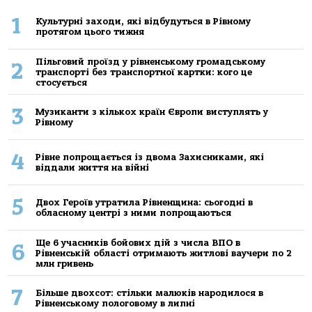
1
Культурні заходи, які відбудуться в Рівному
протягом цього тижня
Пільговий проїзд у рівненському громадському
2
транспорті без транспортної картки: кого це
стосується
3
Музиканти з кількох країн Європи виступлять у
Рівному
4
Рівне попрощається із двома Захисниками, які
віддали життя на війні
5
Двох Героїв утратила Рівненщина: сьогодні в
обласному центрі з ними попрощаються
Ще 6 учасників бойових дій з числа ВПО в
6
Рівненській області отримають житлові ваучери по 2
млн гривень
7
Більше двохсот: стільки малюків народилося в
Рівненському пологовому в липні