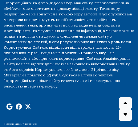
інформаційних та фото-,відеоматеріалів сайту, гіперпосилання на
«RvNews» має міститися в першому абзаці тексту. Точка зору
редакції може не збігатися з точкою зору автора, а усі опубліковані
матеріали не претендують на об'єктивність та всебічність
висвітлення теми, про яку йдеться. Редакція не відповідає за
достовірність та тлумачення наведеної інформації, а також може не
поділяти погляди та думки, висловлені читачами сайту в
коментарях до статей, а сам ресурс виконує винятково роль носія.
Користуючись Сайтом, відвідувач підтверджує, що досяг 21-
річного віку. У разі, якщо Ви не досягли 21-річного віку — не
розпочинайте або припиніть користування Сайтом. Адміністрація
Сайту не несе відповідальності за законність використання Сайту
та його сервісів Користувачем, який не досяг 21-річного віку.
Матеріали з поміткою (R) публікуються на правах реклами.
Інформаційні матеріали сайту rvnews.rv.ua є інтелектуальною
власністю інтернет-ресурсу.
Інформаційний партнер: