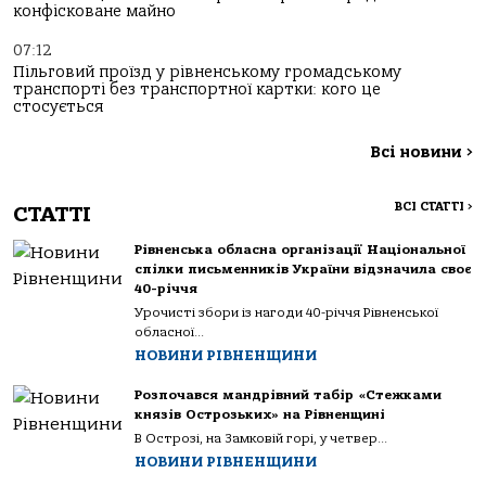
конфісковане майно
07:12
Пільговий проїзд у рівненському громадському
транспорті без транспортної картки: кого це
стосується
Всі новини
>
ВСІ СТАТТІ
>
СТАТТІ
Рівненська обласна організації Національної
спілки письменників України відзначила своє
40-річчя
Урочисті збори із нагоди 40-річчя Рівненської
обласної...
НОВИНИ РІВНЕНЩИНИ
Розпочався мандрівний табір «Стежками
князів Острозьких» на Рівненщині
В Острозі, на Замковій горі, у четвер...
НОВИНИ РІВНЕНЩИНИ