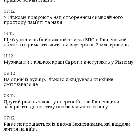
працює на Рівненщині
07:12
У Рівному працюють над створенням символічного
простору пам’яті та надії
13:12
Ще 6 учасників бойових дій з числа ВПО в Рівненській
області отримають житлові ваучери по 2 млн гривень
11:12
Музиканти з кількох країн Європи виступлять у Рівному
09:12
На одній із вулиць Рівного ліквідували стихійне
сміттєзвалище
08:12
Другий рівень захисту енергооб’єктів Рівненщини
завершать до початку опалювального сезону
07:12
Рівне попрощається із двома Захисниками, які віддали
життя на війні