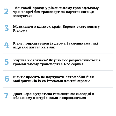
Пільговий проїзд у рівненському громадському
2
транспорті без транспортної картки: кого це
стосується
3
Музиканти з кількох країн Європи виступлять у
Рівному
4
Рівне попрощається із двома Захисниками, які
віддали життя на війні
5
Картка чи готівка? Як рівняни розраховуються в
громадському транспорті з 1-го серпня
6
Рівнян просять не паркувати автомобілі біля
майданчиків із сміттєвими контейнерами
7
Двох Героїв утратила Рівненщина: сьогодні в
обласному центрі з ними попрощаються