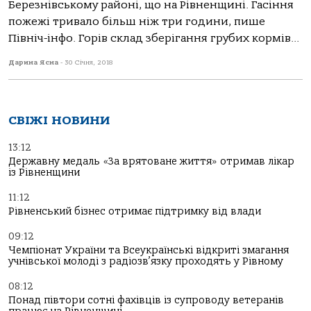
Березнівському районі, що на Рівненщині. Гасіння
пожежі тривало більш ніж три години, пише
Північ-інфо. Горів склад зберігання грубих кормів...
Дарина Ясна
-
30 Січня, 2018
СВІЖІ НОВИНИ
13:12
Державну медаль «За врятоване життя» отримав лікар
із Рівненщини
11:12
Рівненський бізнес отримає підтримку від влади
09:12
Чемпіонат України та Всеукраїнські відкриті змагання
учнівської молоді з радіозв’язку проходять у Рівному
08:12
Понад півтори сотні фахівців із супроводу ветеранів