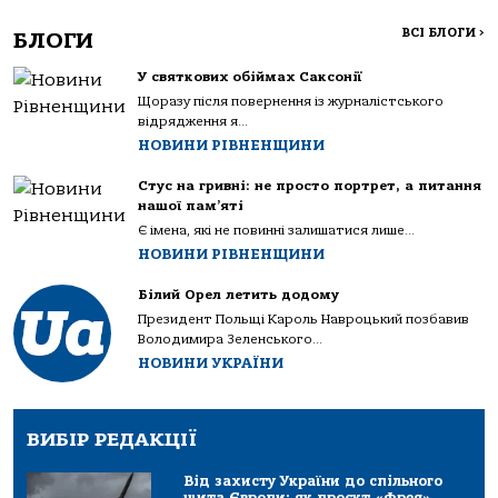
ВСІ БЛОГИ
>
БЛОГИ
У святкових обіймах Саксонії
Щоразу після повернення із журналістського
відрядження я...
НОВИНИ РІВНЕНЩИНИ
Стус на гривні: не просто портрет, а питання
нашої пам’яті
Є імена, які не повинні залишатися лише...
НОВИНИ РІВНЕНЩИНИ
Білий Орел летить додому
Президент Польщі Кароль Навроцький позбавив
Володимира Зеленського...
НОВИНИ УКРАЇНИ
ВИБІР РЕДАКЦІЇ
Від захисту України до спільного
щита Європи: як проєкт «Фрея»