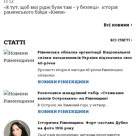
13:12
«Я тут, щоб мої рідні були там – у безпеці»: історія
рівненського бійця «Князя»
Всі новини
>
ВСІ СТАТТІ
>
СТАТТІ
Рівненська обласна організації Національної
спілки письменників України відзначила своє
40-річчя
Урочисті збори із нагоди 40-річчя Рівненської
обласної...
НОВИНИ РІВНЕНЩИНИ
Розпочався мандрівний табір «Стежками
князів Острозьких» на Рівненщині
В Острозі, на Замковій горі, у четвер...
НОВИНИ РІВНЕНЩИНИ
Історична Рівненщина: Форт-застава Дубно
на фото 1916 року
Сьогодні пропонуємо читачам переглянути