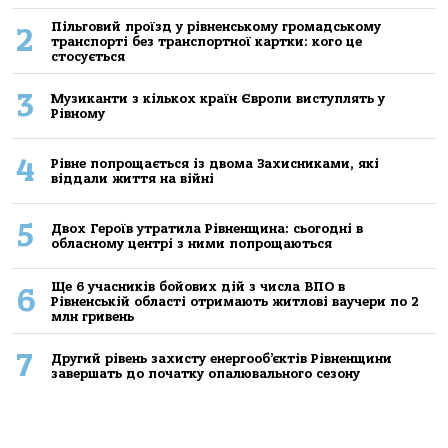
Пільговий проїзд у рівненському громадському
2
транспорті без транспортної картки: кого це
стосується
3
Музиканти з кількох країн Європи виступлять у
Рівному
4
Рівне попрощається із двома Захисниками, які
віддали життя на війні
5
Двох Героїв утратила Рівненщина: сьогодні в
обласному центрі з ними попрощаються
Ще 6 учасників бойових дій з числа ВПО в
6
Рівненській області отримають житлові ваучери по 2
млн гривень
7
Другий рівень захисту енергооб’єктів Рівненщини
завершать до початку опалювального сезону