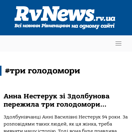
#три голодомори
Анна Нестерук зі Здолбунова
пережила три голодомори…
Здолбунівчанці Анні Василівні Нестерук 94 роки. За
розповідями таких людей, як ця жінка, треба
вивчати нашу історію. Тоді вона буде правдива,