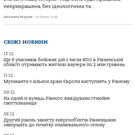
неприкрашена, без ідеологічних та...
Людмила Марчук
-
14 Липня, 2018
СВІЖІ НОВИНИ
13:12
Ще 6 учасників бойових дій з числа ВПО в Рівненській
області отримають житлові ваучери по 2 млн гривень
11:12
Музиканти з кількох країн Європи виступлять у Рівному
09:12
На одній із вулиць Рівного ліквідували стихійне
сміттєзвалище
08:12
Другий рівень захисту енергооб’єктів Рівненщини
завершать до початку опалювального сезону