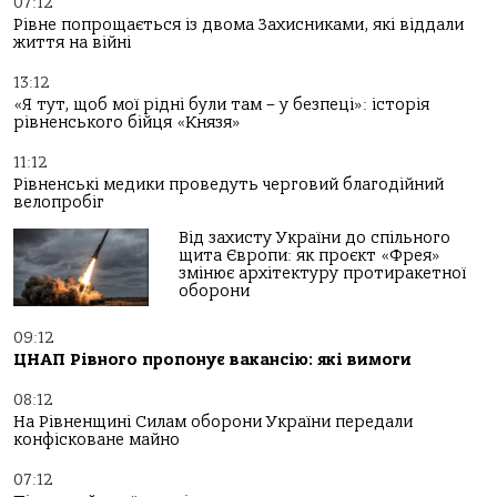
07:12
Рівне попрощається із двома Захисниками, які віддали
життя на війні
13:12
«Я тут, щоб мої рідні були там – у безпеці»: історія
рівненського бійця «Князя»
11:12
Рівненські медики проведуть черговий благодійний
велопробіг
Від захисту України до спільного
щита Європи: як проєкт «Фрея»
змінює архітектуру протиракетної
оборони
09:12
ЦНАП Рівного пропонує вакансію: які вимоги
08:12
На Рівненщині Силам оборони України передали
конфісковане майно
07:12