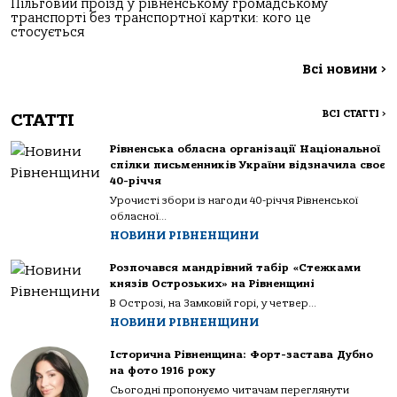
Пільговий проїзд у рівненському громадському
транспорті без транспортної картки: кого це
стосується
Всі новини
>
ВСІ СТАТТІ
>
СТАТТІ
Рівненська обласна організації Національної
спілки письменників України відзначила своє
40-річчя
Урочисті збори із нагоди 40-річчя Рівненської
обласної...
НОВИНИ РІВНЕНЩИНИ
Розпочався мандрівний табір «Стежками
князів Острозьких» на Рівненщині
В Острозі, на Замковій горі, у четвер...
НОВИНИ РІВНЕНЩИНИ
Історична Рівненщина: Форт-застава Дубно
на фото 1916 року
Сьогодні пропонуємо читачам переглянути