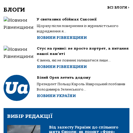
ВСІ БЛОГИ
>
БЛОГИ
У святкових обіймах Саксонії
Щоразу після повернення із журналістського
відрядження я...
НОВИНИ РІВНЕНЩИНИ
Стус на гривні: не просто портрет, а питання
нашої пам’яті
Є імена, які не повинні залишатися лише...
НОВИНИ РІВНЕНЩИНИ
Білий Орел летить додому
Президент Польщі Кароль Навроцький позбавив
Володимира Зеленського...
НОВИНИ УКРАЇНИ
ВИБІР РЕДАКЦІЇ
Від захисту України до спільного
щита Європи: як проєкт «Фрея»