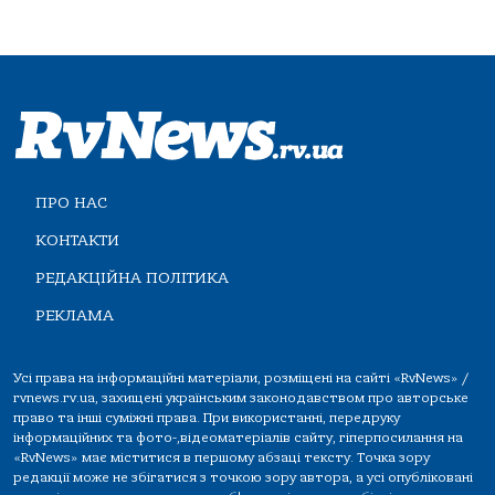
ПРО НАС
КОНТАКТИ
РЕДАКЦІЙНА ПОЛІТИКА
РЕКЛАМА
Усі права на інформаційні матеріали, розміщені на сайті «RvNews» /
rvnews.rv.ua, захищені українським законодавством про авторське
право та інші суміжні права. При використанні, передруку
інформаційних та фото-,відеоматеріалів сайту, гіперпосилання на
«RvNews» має міститися в першому абзаці тексту. Точка зору
редакції може не збігатися з точкою зору автора, а усі опубліковані