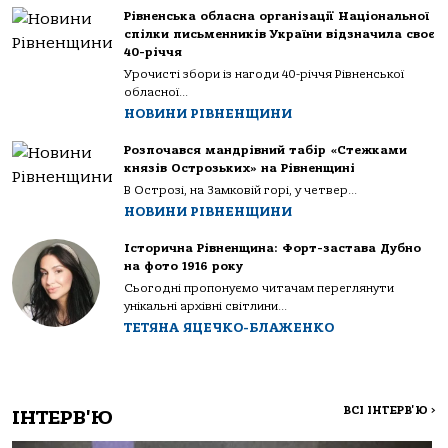
Рівненська обласна організації Національної
спілки письменників України відзначила своє
40-річчя
Урочисті збори із нагоди 40-річчя Рівненської
обласної...
НОВИНИ РІВНЕНЩИНИ
Розпочався мандрівний табір «Стежками
князів Острозьких» на Рівненщині
В Острозі, на Замковій горі, у четвер...
НОВИНИ РІВНЕНЩИНИ
Історична Рівненщина: Форт-застава Дубно
на фото 1916 року
Сьогодні пропонуємо читачам переглянути
унікальні архівні світлини...
ТЕТЯНА ЯЦЕЧКО-БЛАЖЕНКО
ВСІ ІНТЕРВ'Ю
>
ІНТЕРВ'Ю