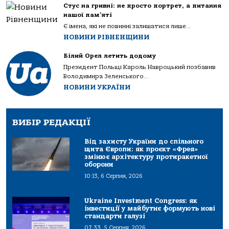
Стус на гривні: не просто портрет, а питання
нашої пам’яті
Є імена, які не повинні залишатися лише...
НОВИНИ РІВНЕНЩИНИ
Білий Орел летить додому
Президент Польщі Кароль Навроцький позбавив
Володимира Зеленського...
НОВИНИ УКРАЇНИ
ВИБІР РЕДАКЦІЇ
Від захисту України до спільного
щита Європи: як проєкт «Фрея»
змінює архітектуру протиракетної
оборони
10:13, 6 Серпня, 2026
Ukraine Investment Congress: як
інвестиції у майбутнє формують нові
стандарти галузі
07:33, 5 Серпня, 2026