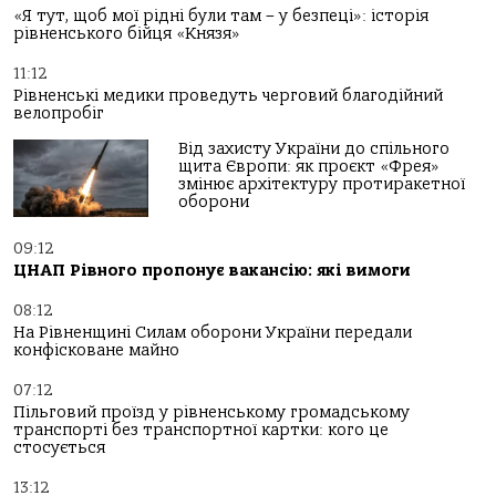
«Я тут, щоб мої рідні були там – у безпеці»: історія
рівненського бійця «Князя»
11:12
Рівненські медики проведуть черговий благодійний
велопробіг
Від захисту України до спільного
щита Європи: як проєкт «Фрея»
змінює архітектуру протиракетної
оборони
09:12
ЦНАП Рівного пропонує вакансію: які вимоги
08:12
На Рівненщині Силам оборони України передали
конфісковане майно
07:12
Пільговий проїзд у рівненському громадському
транспорті без транспортної картки: кого це
стосується
13:12