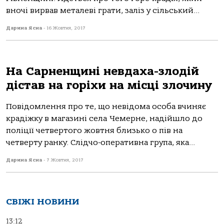
вночі вирвав металеві грати, заліз у сільський...
Дарина Ясна
-
16 Жовтня, 2017
На Сарненщині невдаха-злодій
дістав на горіхи на місці злочину
Повідомлення про те, що невідома особа вчиняє
крадіжку в магазині села Чемерне, надійшло до
поліції четвертого жовтня близько о пів на
четверту ранку. Слідчо-оперативна група, яка...
Дарина Ясна
-
7 Жовтня, 2017
СВІЖІ НОВИНИ
13:12