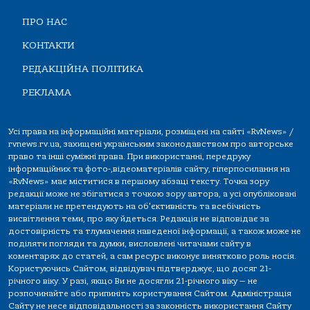
ПРО НАС
КОНТАКТИ
РЕДАКЦІЙНА ПОЛІТИКА
РЕКЛАМА
Усі права на інформаційні матеріали, розміщені на сайті «RvNews» /
rvnews.rv.ua, захищені українським законодавством про авторське
право та інші суміжні права. При використанні, передруку
інформаційних та фото-,відеоматеріалів сайту, гіперпосилання на
«RvNews» має міститися в першому абзаці тексту. Точка зору
редакції може не збігатися з точкою зору автора, а усі опубліковані
матеріали не претендують на об'єктивність та всебічність
висвітлення теми, про яку йдеться. Редакція не відповідає за
достовірність та тлумачення наведеної інформації, а також може не
поділяти погляди та думки, висловлені читачами сайту в
коментарях до статей, а сам ресурс виконує винятково роль носія.
Користуючись Сайтом, відвідувач підтверджує, що досяг 21-
річного віку. У разі, якщо Ви не досягли 21-річного віку — не
розпочинайте або припиніть користування Сайтом. Адміністрація
Сайту не несе відповідальності за законність використання Сайту