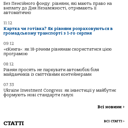
Без Пенсійного фонду: рівняни, які мають право на
виплату до Дня Незалежності, отримають її
автоматично
11:12
Картка чи готівка? Як рівняни розраховуються в
громадському транспорті з 1-го серпня
09:12
«єКнига»: як 18-річним рівнянам скористатися цією
програмою
08:12
Рівнян просять не паркувати автомобілі біля
майданчиків із сміттєвими контейнерами
07:33
Ukraine Investment Congress: як інвестиції у майбутнє
формують нові стандарти галузі
Всі новини
>
ВСІ СТАТТІ
>
СТАТТІ