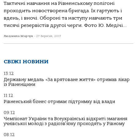
Тактичні навчання на Рівненському полігоні
проходить новостворена бригада. Їх гартують і
вдень, і вночі. Обороні та наступу навчають три
тисячі резервістів другої черги. Фото Ю. Медічі...
Людмила Марчук
-
27 Вересня, 2017
СВІЖІ НОВИНИ
13:12
Державну медаль «За врятоване життя» отримав лікар
із Рівненщини
11:12
Рівненський бізнес отримає підтримку від влади
09:12
Чемпіонат України та Всеукраїнські відкриті змагання
учнівської молоді з радіозв’язку проходять у Рівному
08:12