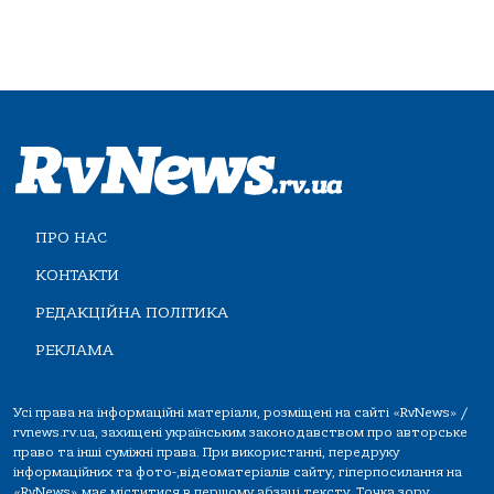
ПРО НАС
КОНТАКТИ
РЕДАКЦІЙНА ПОЛІТИКА
РЕКЛАМА
Усі права на інформаційні матеріали, розміщені на сайті «RvNews» /
rvnews.rv.ua, захищені українським законодавством про авторське
право та інші суміжні права. При використанні, передруку
інформаційних та фото-,відеоматеріалів сайту, гіперпосилання на
«RvNews» має міститися в першому абзаці тексту. Точка зору