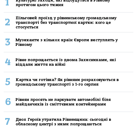
1
Культурні заходи, які відбудуться в Рівному
протягом цього тижня
Пільговий проїзд у рівненському громадському
2
транспорті без транспортної картки: кого це
стосується
3
Музиканти з кількох країн Європи виступлять у
Рівному
4
Рівне попрощається із двома Захисниками, які
віддали життя на війні
5
Картка чи готівка? Як рівняни розраховуються в
громадському транспорті з 1-го серпня
6
Рівнян просять не паркувати автомобілі біля
майданчиків із сміттєвими контейнерами
7
Двох Героїв утратила Рівненщина: сьогодні в
обласному центрі з ними попрощаються