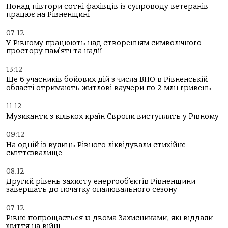
Понад півтори сотні фахівців із супроводу ветеранів
працює на Рівненщині
07:12
У Рівному працюють над створенням символічного
простору пам’яті та надії
13:12
Ще 6 учасників бойових дій з числа ВПО в Рівненській
області отримають житлові ваучери по 2 млн гривень
11:12
Музиканти з кількох країн Європи виступлять у Рівному
09:12
На одній із вулиць Рівного ліквідували стихійне
сміттєзвалище
08:12
Другий рівень захисту енергооб’єктів Рівненщини
завершать до початку опалювального сезону
07:12
Рівне попрощається із двома Захисниками, які віддали
життя на війні