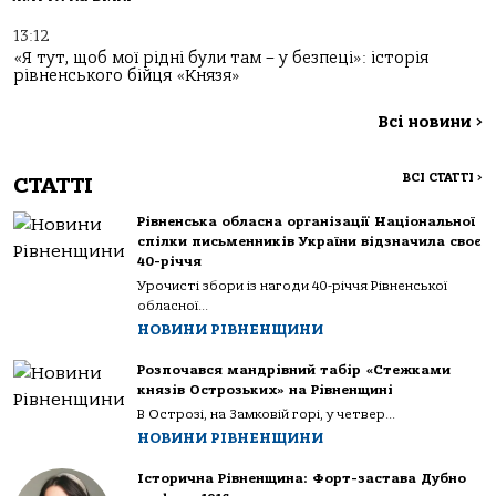
13:12
«Я тут, щоб мої рідні були там – у безпеці»: історія
рівненського бійця «Князя»
Всі новини
>
ВСІ СТАТТІ
>
СТАТТІ
Рівненська обласна організації Національної
спілки письменників України відзначила своє
40-річчя
Урочисті збори із нагоди 40-річчя Рівненської
обласної...
НОВИНИ РІВНЕНЩИНИ
Розпочався мандрівний табір «Стежками
князів Острозьких» на Рівненщині
В Острозі, на Замковій горі, у четвер...
НОВИНИ РІВНЕНЩИНИ
Історична Рівненщина: Форт-застава Дубно