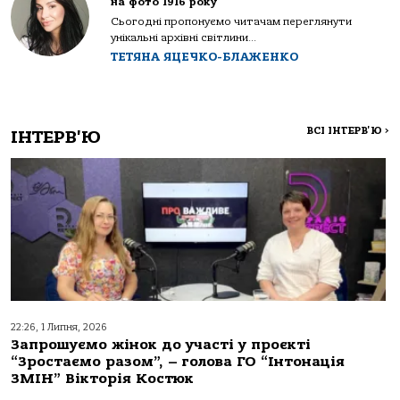
на фото 1916 року
Сьогодні пропонуємо читачам переглянути
унікальні архівні світлини...
ТЕТЯНА ЯЦЕЧКО-БЛАЖЕНКО
ВСІ ІНТЕРВ'Ю
>
ІНТЕРВ'Ю
22:26, 1 Липня, 2026
Запрошуємо жінок до участі у проєкті
“Зростаємо разом”, – голова ГО “Інтонація
ЗМІН” Вікторія Костюк