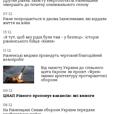
Другий рівень захисту енергооб’єктів Рівненщини
завершать до початку опалювального сезону
07:12
Рівне попрощається із двома Захисниками, які віддали
життя на війні
13:12
«Я тут, щоб мої рідні були там – у безпеці»: історія
рівненського бійця «Князя»
11:12
Рівненські медики проведуть черговий благодійний
велопробіг
Від захисту України до спільного
щита Європи: як проєкт «Фрея»
змінює архітектуру протиракетної
оборони
09:12
ЦНАП Рівного пропонує вакансію: які вимоги
08:12
На Рівненщині Силам оборони України передали