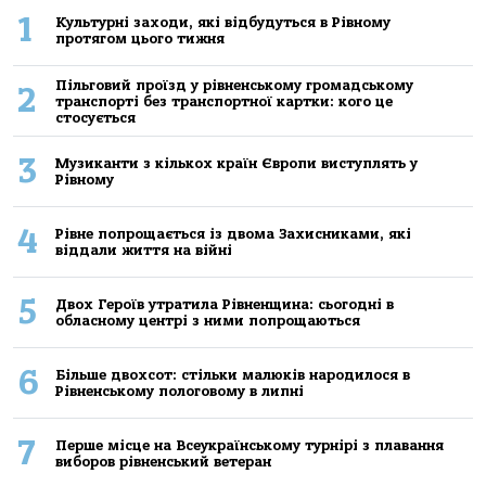
1
Культурні заходи, які відбудуться в Рівному
протягом цього тижня
Пільговий проїзд у рівненському громадському
2
транспорті без транспортної картки: кого це
стосується
3
Музиканти з кількох країн Європи виступлять у
Рівному
4
Рівне попрощається із двома Захисниками, які
віддали життя на війні
5
Двох Героїв утратила Рівненщина: сьогодні в
обласному центрі з ними попрощаються
6
Більше двохсот: стільки малюків народилося в
Рівненському пологовому в липні
7
Перше місце на Всеукраїнському турнірі з плавання
виборов рівненський ветеран