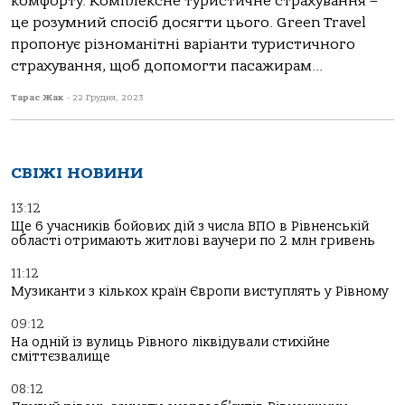
комфорту. Комплексне туристичне страхування –
це розумний спосіб досягти цього. Green Travel
пропонує різноманітні варіанти туристичного
страхування, щоб допомогти пасажирам...
Тарас Жак
-
22 Грудня, 2023
СВІЖІ НОВИНИ
13:12
Ще 6 учасників бойових дій з числа ВПО в Рівненській
області отримають житлові ваучери по 2 млн гривень
11:12
Музиканти з кількох країн Європи виступлять у Рівному
09:12
На одній із вулиць Рівного ліквідували стихійне
сміттєзвалище
08:12