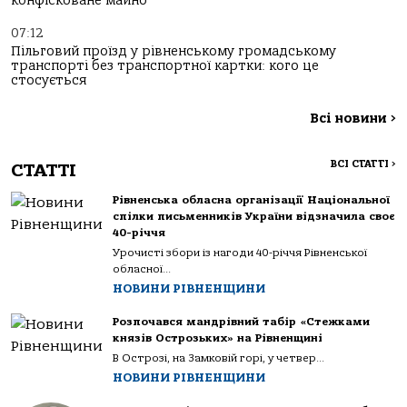
конфісковане майно
07:12
Пільговий проїзд у рівненському громадському
транспорті без транспортної картки: кого це
стосується
Всі новини
>
ВСІ СТАТТІ
>
СТАТТІ
Рівненська обласна організації Національної
спілки письменників України відзначила своє
40-річчя
Урочисті збори із нагоди 40-річчя Рівненської
обласної...
НОВИНИ РІВНЕНЩИНИ
Розпочався мандрівний табір «Стежками
князів Острозьких» на Рівненщині
В Острозі, на Замковій горі, у четвер...
НОВИНИ РІВНЕНЩИНИ