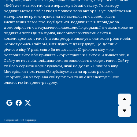
інформаційних та фото-,відеоматеріалів сайту, гіперпосилання на
«RvNews» має міститися в першому абзаці тексту. Точка зору
редакції може не збігатися з точкою зору автора, а усі опубліковані
матеріали не претендують на об'єктивність та всебічність
висвітлення теми, про яку йдеться. Редакція не відповідає за
достовірність та тлумачення наведеної інформації, а також може не
поділяти погляди та думки, висловлені читачами сайту в
коментарях до статей, а сам ресурс виконує винятково роль носія.
Користуючись Сайтом, відвідувач підтверджує, що досяг 21-
річного віку. У разі, якщо Ви не досягли 21-річного віку — не
розпочинайте або припиніть користування Сайтом. Адміністрація
Сайту не несе відповідальності за законність використання Сайту
та його сервісів Користувачем, який не досяг 21-річного віку.
Матеріали з поміткою (R) публікуються на правах реклами.
Інформаційні матеріали сайту rvnews.rv.ua є інтелектуальною
власністю інтернет-ресурсу.
Інформаційний партнер: