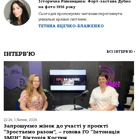
Історична Рівненщина: Форт-застава Дубно
на фото 1916 року
Сьогодні пропонуємо читачам переглянути
унікальні архівні світлини...
ТЕТЯНА ЯЦЕЧКО-БЛАЖЕНКО
ВСІ ІНТЕРВ'Ю
>
ІНТЕРВ'Ю
22:26, 1 Липня, 2026
Запрошуємо жінок до участі у проєкті
“Зростаємо разом”, – голова ГО “Інтонація
ЗМІН” Вікторія Костюк