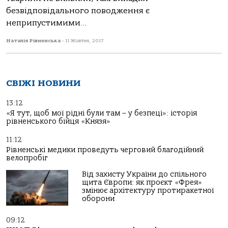
безвідповідального поводження є
неприпустимими...
Наталія Рівненська
-
11 Жовтня, 2017
СВІЖІ НОВИНИ
13:12
«Я тут, щоб мої рідні були там – у безпеці»: історія
рівненського бійця «Князя»
11:12
Рівненські медики проведуть черговий благодійний
велопробіг
Від захисту України до спільного
щита Європи: як проєкт «Фрея»
змінює архітектуру протиракетної
оборони
09:12