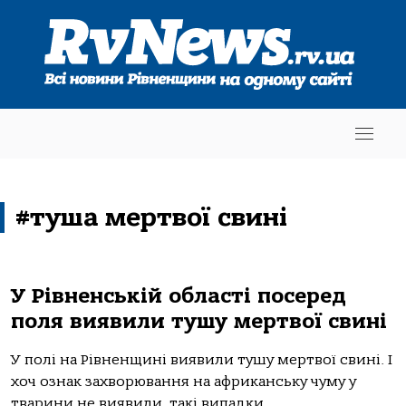
#туша мертвої свині
У Рівненській області посеред
поля виявили тушу мертвої свині
У полі на Рівненщині виявили тушу мертвої свині. І
хоч ознак захворювання на африканську чуму у
тварини не виявили, такі випадки