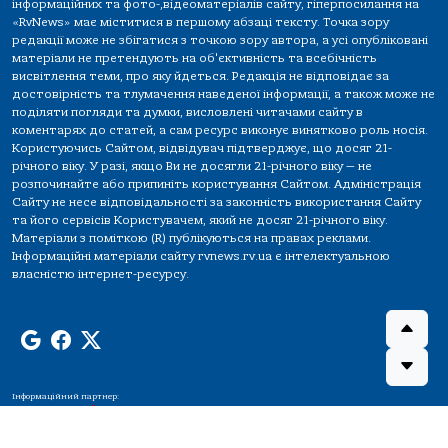
інформаційних та фото-,відеоматеріалів сайту, гіперпосилання на
«RvNews» має міститися в першому абзаці тексту. Точка зору
редакції може не збігатися з точкою зору автора, а усі опубліковані
матеріали не претендують на об'єктивність та всебічність
висвітлення теми, про яку йдеться. Редакція не відповідає за
достовірність та тлумачення наведеної інформації, а також може не
поділяти погляди та думки, висловлені читачами сайту в
коментарях до статей, а сам ресурс виконує винятково роль носія.
Користуючись Сайтом, відвідувач підтверджує, що досяг 21-
річного віку. У разі, якщо Ви не досягли 21-річного віку — не
розпочинайте або припиніть користування Сайтом. Адміністрація
Сайту не несе відповідальності за законність використання Сайту
та його сервісів Користувачем, який не досяг 21-річного віку.
Матеріали з поміткою (R) публікуються на правах реклами.
Інформаційні матеріали сайту rvnews.rv.ua є інтелектуальною
власністю інтернет-ресурсу.
Інформаційний партнер: