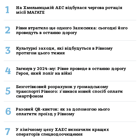
1
На Хмельницькій АЕС відбулася чергова ротація
місії МАГАТЕ
2
Рівне втратило ще одного Захисника: сьогодні його
проведуть в останню дорогу
3
Культурні заходи, які відбудуться в Рівному
протягом цього тижня
4
Загинув у 2024-му: Рівне проведе в останню дорогу
Героя, який поліг на війні
Безготівковий розрахунок у громадському
5
транспорті Рівного: з'явився новий спосіб оплати
смартфоном
6
Разовий QR-квиток: як за допомогою нього
оплатити проїзд у Рівному
7
У хімічному цеху ХАЕС визначили кращих
операторів спецводоочищення