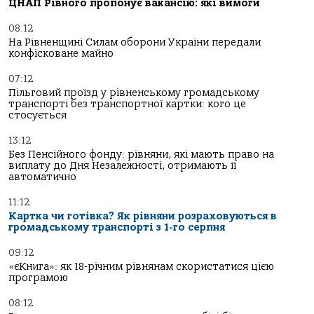
ЦНАП Рівного пропонує вакансію: які вимоги
08:12
На Рівненщині Силам оборони України передали
конфісковане майно
07:12
Пільговий проїзд у рівненському громадському
транспорті без транспортної картки: кого це
стосується
13:12
Без Пенсійного фонду: рівняни, які мають право на
виплату до Дня Незалежності, отримають її
автоматично
11:12
Картка чи готівка? Як рівняни розраховуються в
громадському транспорті з 1-го серпня
09:12
«єКнига»: як 18-річним рівнянам скористатися цією
програмою
08:12