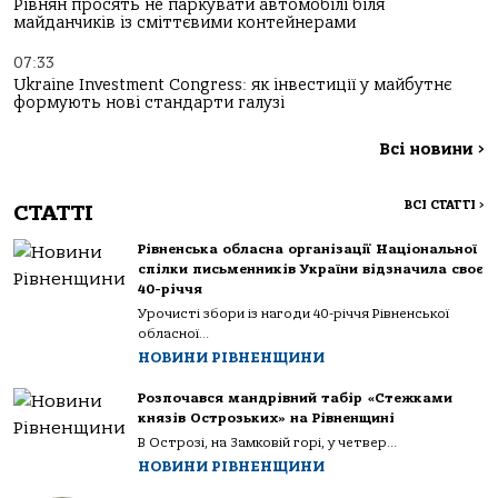
Рівнян просять не паркувати автомобілі біля
майданчиків із сміттєвими контейнерами
07:33
Ukraine Investment Congress: як інвестиції у майбутнє
формують нові стандарти галузі
Всі новини
>
ВСІ СТАТТІ
>
СТАТТІ
Рівненська обласна організації Національної
спілки письменників України відзначила своє
40-річчя
Урочисті збори із нагоди 40-річчя Рівненської
обласної...
НОВИНИ РІВНЕНЩИНИ
Розпочався мандрівний табір «Стежками
князів Острозьких» на Рівненщині
В Острозі, на Замковій горі, у четвер...
НОВИНИ РІВНЕНЩИНИ