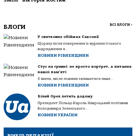
ЗМІН” Вікторія Костюк
ВСІ БЛОГИ
>
БЛОГИ
У святкових обіймах Саксонії
Щоразу після повернення із журналістського
відрядження я...
НОВИНИ РІВНЕНЩИНИ
Стус на гривні: не просто портрет, а питання
нашої пам’яті
Є імена, які не повинні залишатися лише...
НОВИНИ РІВНЕНЩИНИ
Білий Орел летить додому
Президент Польщі Кароль Навроцький позбавив
Володимира Зеленського...
НОВИНИ УКРАЇНИ
ВИБІР РЕДАКЦІЇ