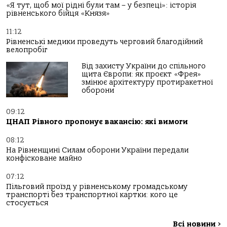
«Я тут, щоб мої рідні були там – у безпеці»: історія
рівненського бійця «Князя»
11:12
Рівненські медики проведуть черговий благодійний
велопробіг
Від захисту України до спільного
щита Європи: як проєкт «Фрея»
змінює архітектуру протиракетної
оборони
09:12
ЦНАП Рівного пропонує вакансію: які вимоги
08:12
На Рівненщині Силам оборони України передали
конфісковане майно
07:12
Пільговий проїзд у рівненському громадському
транспорті без транспортної картки: кого це
стосується
Всі новини
>