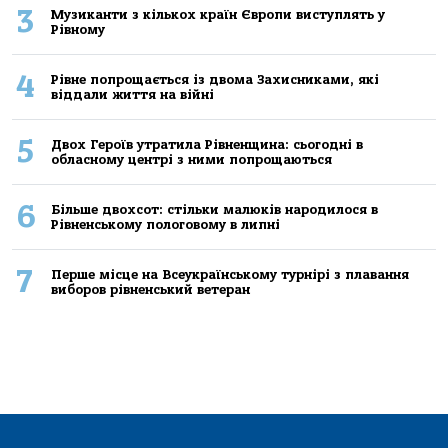
3
Музиканти з кількох країн Європи виступлять у
Рівному
4
Рівне попрощається із двома Захисниками, які
віддали життя на війні
5
Двох Героїв утратила Рівненщина: сьогодні в
обласному центрі з ними попрощаються
6
Більше двохсот: стільки малюків народилося в
Рівненському пологовому в липні
7
Перше місце на Всеукраїнському турнірі з плавання
виборов рівненський ветеран