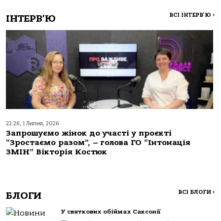
ВСІ ІНТЕРВ'Ю
>
ІНТЕРВ'Ю
22:26, 1 Липня, 2026
Запрошуємо жінок до участі у проєкті
“Зростаємо разом”, – голова ГО “Інтонація
ЗМІН” Вікторія Костюк
ВСІ БЛОГИ
>
БЛОГИ
У святкових обіймах Саксонії