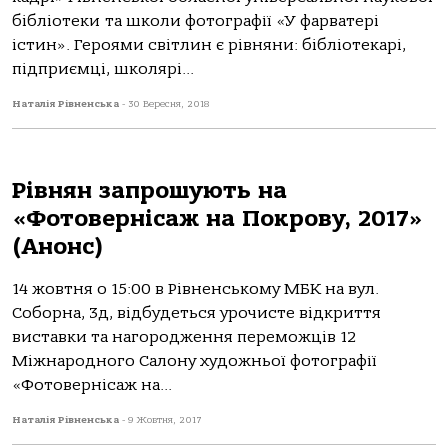
бібліотеки та школи фотографії «У фарватері
істин». Героями світлин є рівняни: бібліотекарі,
підприємці, школярі...
Наталія Рівненська
-
30 Вересня, 2018
Рівнян запрошують на
«Фотовернісаж на Покрову, 2017»
(Анонс)
14 жовтня о 15:00 в Рівненському МБК на вул.
Соборна, 3д, відбудеться урочисте відкриття
виставки та нагородження переможців 12
Міжнародного Салону художньої фотографії
«Фотовернісаж на...
Наталія Рівненська
-
9 Жовтня, 2017