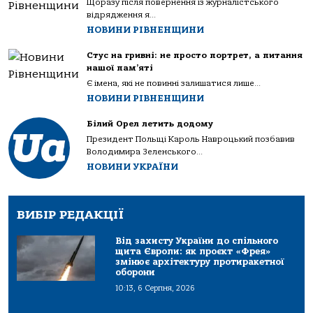
Щоразу після повернення із журналістського
відрядження я...
НОВИНИ РІВНЕНЩИНИ
Стус на гривні: не просто портрет, а питання
нашої пам’яті
Є імена, які не повинні залишатися лише...
НОВИНИ РІВНЕНЩИНИ
Білий Орел летить додому
Президент Польщі Кароль Навроцький позбавив
Володимира Зеленського...
НОВИНИ УКРАЇНИ
ВИБІР РЕДАКЦІЇ
Від захисту України до спільного
щита Європи: як проєкт «Фрея»
змінює архітектуру протиракетної
оборони
10:13, 6 Серпня, 2026