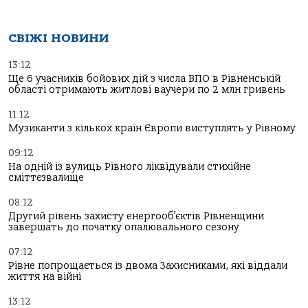
СВІЖІ НОВИНИ
13:12
Ще 6 учасників бойових дій з числа ВПО в Рівненській
області отримають житлові ваучери по 2 млн гривень
11:12
Музиканти з кількох країн Європи виступлять у Рівному
09:12
На одній із вулиць Рівного ліквідували стихійне
сміттєзвалище
08:12
Другий рівень захисту енергооб’єктів Рівненщини
завершать до початку опалювального сезону
07:12
Рівне попрощається із двома Захисниками, які віддали
життя на війні
13:12