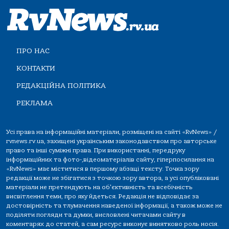
ПРО НАС
КОНТАКТИ
РЕДАКЦІЙНА ПОЛІТИКА
РЕКЛАМА
Усі права на інформаційні матеріали, розміщені на сайті «RvNews» /
rvnews.rv.ua, захищені українським законодавством про авторське
право та інші суміжні права. При використанні, передруку
інформаційних та фото-,відеоматеріалів сайту, гіперпосилання на
«RvNews» має міститися в першому абзаці тексту. Точка зору
редакції може не збігатися з точкою зору автора, а усі опубліковані
матеріали не претендують на об'єктивність та всебічність
висвітлення теми, про яку йдеться. Редакція не відповідає за
достовірність та тлумачення наведеної інформації, а також може не
поділяти погляди та думки, висловлені читачами сайту в
коментарях до статей, а сам ресурс виконує винятково роль носія.