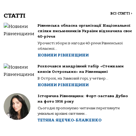
ВСІ СТАТТІ
>
СТАТТІ
Рівненська обласна організації Національної
спілки письменників України відзначила своє
40-річчя
Урочисті збори із нагоди 40-річчя Рівненської
обласної...
НОВИНИ РІВНЕНЩИНИ
Розпочався мандрівний табір «Стежками
князів Острозьких» на Рівненщині
В Острозі, на Замковій горі, у четвер...
НОВИНИ РІВНЕНЩИНИ
Історична Рівненщина: Форт-застава Дубно
на фото 1916 року
Сьогодні пропонуємо читачам переглянути
унікальні архівні світлини...
ТЕТЯНА ЯЦЕЧКО-БЛАЖЕНКО