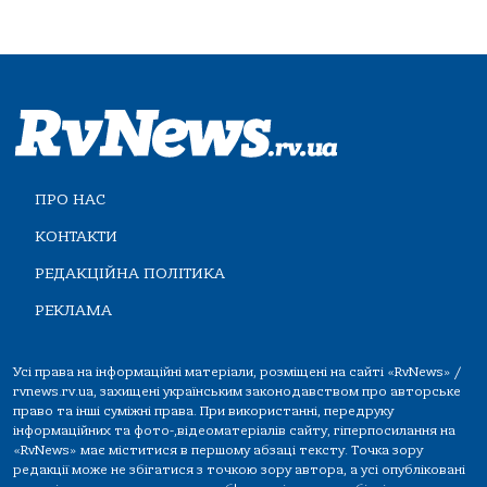
ПРО НАС
КОНТАКТИ
РЕДАКЦІЙНА ПОЛІТИКА
РЕКЛАМА
Усі права на інформаційні матеріали, розміщені на сайті «RvNews» /
rvnews.rv.ua, захищені українським законодавством про авторське
право та інші суміжні права. При використанні, передруку
інформаційних та фото-,відеоматеріалів сайту, гіперпосилання на
«RvNews» має міститися в першому абзаці тексту. Точка зору
редакції може не збігатися з точкою зору автора, а усі опубліковані