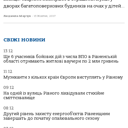
дворах багатоповерхових будинків на очах у дітей...
Людмила Марчук
-
13 Жовтня, 2017
СВІЖІ НОВИНИ
13:12
Ще 6 учасників бойових дій з числа ВПО в Рівненській
області отримають житлові ваучери по 2 млн гривень
11:12
Музиканти з кількох країн Європи виступлять у Рівному
09:12
На одній із вулиць Рівного ліквідували стихійне
сміттєзвалище
08:12
Другий рівень захисту енергооб’єктів Рівненщини
завершать до початку опалювального сезону