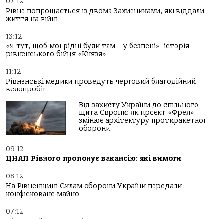
07:12
Рівне попрощається із двома Захисниками, які віддали
життя на війні
13:12
«Я тут, щоб мої рідні були там – у безпеці»: історія
рівненського бійця «Князя»
11:12
Рівненські медики проведуть черговий благодійний
велопробіг
Від захисту України до спільного
щита Європи: як проєкт «Фрея»
змінює архітектуру протиракетної
оборони
09:12
ЦНАП Рівного пропонує вакансію: які вимоги
08:12
На Рівненщині Силам оборони України передали
конфісковане майно
07:12