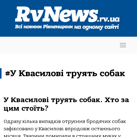
#У Квасилові труять собак
У Квасилові труять собак. Хто за
цим стоїть?
Одразу кілька випадків отруєння бродячих собак
зафіксовано у Квасилові впродовж останнього
місяця. Тварини помирали в страшних муках у