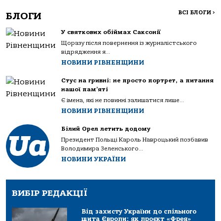
ВСІ БЛОГИ
>
БЛОГИ
У святкових обіймах Саксонії
Щоразу після повернення із журналістського
відрядження я...
НОВИНИ РІВНЕНЩИНИ
Стус на гривні: не просто портрет, а питання
нашої пам’яті
Є імена, які не повинні залишатися лише...
НОВИНИ РІВНЕНЩИНИ
Білий Орел летить додому
Президент Польщі Кароль Навроцький позбавив
Володимира Зеленського...
НОВИНИ УКРАЇНИ
ВИБІР РЕДАКЦІЇ
Від захисту України до спільного
щита Європи: як проєкт «Фрея»