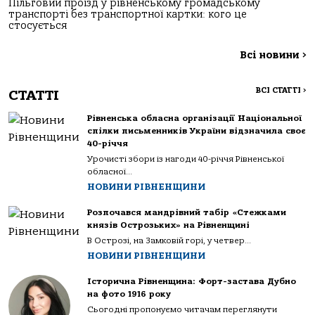
Пільговий проїзд у рівненському громадському
транспорті без транспортної картки: кого це
стосується
Всі новини
>
ВСІ СТАТТІ
>
СТАТТІ
Рівненська обласна організації Національної
спілки письменників України відзначила своє
40-річчя
Урочисті збори із нагоди 40-річчя Рівненської
обласної...
НОВИНИ РІВНЕНЩИНИ
Розпочався мандрівний табір «Стежками
князів Острозьких» на Рівненщині
В Острозі, на Замковій горі, у четвер...
НОВИНИ РІВНЕНЩИНИ
Історична Рівненщина: Форт-застава Дубно
на фото 1916 року
Сьогодні пропонуємо читачам переглянути