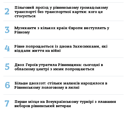
Пільговий проїзд у рівненському громадському
2
транспорті без транспортної картки: кого це
стосується
3
Музиканти з кількох країн Європи виступлять у
Рівному
4
Рівне попрощається із двома Захисниками, які
віддали життя на війні
5
Двох Героїв утратила Рівненщина: сьогодні в
обласному центрі з ними попрощаються
6
Більше двохсот: стільки малюків народилося в
Рівненському пологовому в липні
7
Перше місце на Всеукраїнському турнірі з плавання
виборов рівненський ветеран