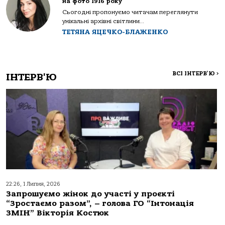
на фото 1916 року
Сьогодні пропонуємо читачам переглянути
унікальні архівні світлини...
ТЕТЯНА ЯЦЕЧКО-БЛАЖЕНКО
ВСІ ІНТЕРВ'Ю
>
ІНТЕРВ'Ю
22:26, 1 Липня, 2026
Запрошуємо жінок до участі у проєкті
“Зростаємо разом”, – голова ГО “Інтонація
ЗМІН” Вікторія Костюк