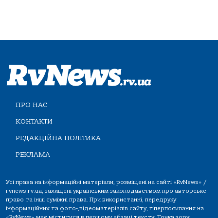
ПРО НАС
КОНТАКТИ
РЕДАКЦІЙНА ПОЛІТИКА
РЕКЛАМА
Усі права на інформаційні матеріали, розміщені на сайті «RvNews» /
rvnews.rv.ua, захищені українським законодавством про авторське
право та інші суміжні права. При використанні, передруку
інформаційних та фото-,відеоматеріалів сайту, гіперпосилання на
«RvNews» має міститися в першому абзаці тексту. Точка зору