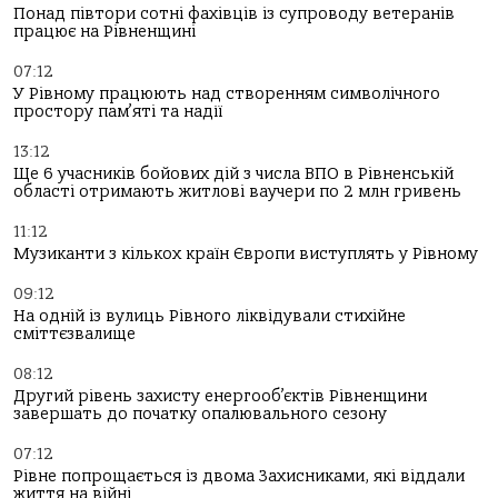
Понад півтори сотні фахівців із супроводу ветеранів
працює на Рівненщині
07:12
У Рівному працюють над створенням символічного
простору пам’яті та надії
13:12
Ще 6 учасників бойових дій з числа ВПО в Рівненській
області отримають житлові ваучери по 2 млн гривень
11:12
Музиканти з кількох країн Європи виступлять у Рівному
09:12
На одній із вулиць Рівного ліквідували стихійне
сміттєзвалище
08:12
Другий рівень захисту енергооб’єктів Рівненщини
завершать до початку опалювального сезону
07:12
Рівне попрощається із двома Захисниками, які віддали
життя на війні