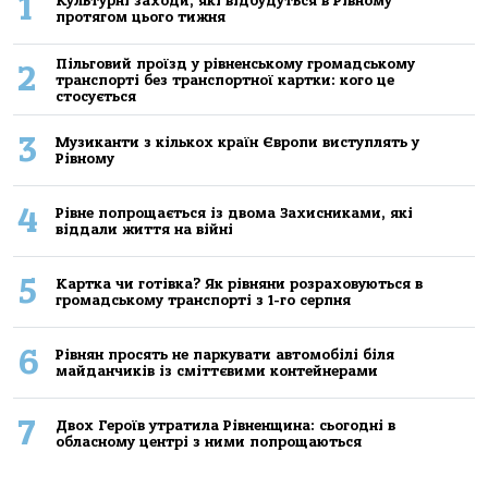
1
Культурні заходи, які відбудуться в Рівному
протягом цього тижня
Пільговий проїзд у рівненському громадському
2
транспорті без транспортної картки: кого це
стосується
3
Музиканти з кількох країн Європи виступлять у
Рівному
4
Рівне попрощається із двома Захисниками, які
віддали життя на війні
5
Картка чи готівка? Як рівняни розраховуються в
громадському транспорті з 1-го серпня
6
Рівнян просять не паркувати автомобілі біля
майданчиків із сміттєвими контейнерами
7
Двох Героїв утратила Рівненщина: сьогодні в
обласному центрі з ними попрощаються