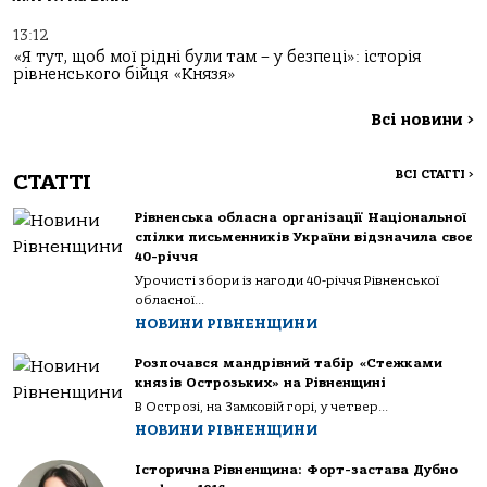
13:12
«Я тут, щоб мої рідні були там – у безпеці»: історія
рівненського бійця «Князя»
Всі новини
>
ВСІ СТАТТІ
>
СТАТТІ
Рівненська обласна організації Національної
спілки письменників України відзначила своє
40-річчя
Урочисті збори із нагоди 40-річчя Рівненської
обласної...
НОВИНИ РІВНЕНЩИНИ
Розпочався мандрівний табір «Стежками
князів Острозьких» на Рівненщині
В Острозі, на Замковій горі, у четвер...
НОВИНИ РІВНЕНЩИНИ
Історична Рівненщина: Форт-застава Дубно