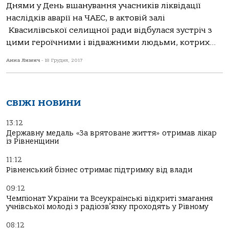
Днями у День вшанування учасників ліквідації
наслідків аварії на ЧАЕС, в актовій залі
Квасилівської селищної ради відбулася зустріч з
цими героїчними і відважними людьми, котрих...
Анна Лимич
-
18 Грудня, 2017
СВІЖІ НОВИНИ
13:12
Державну медаль «За врятоване життя» отримав лікар
із Рівненщини
11:12
Рівненський бізнес отримає підтримку від влади
09:12
Чемпіонат України та Всеукраїнські відкриті змагання
учнівської молоді з радіозв’язку проходять у Рівному
08:12