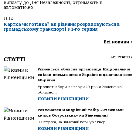
виплату до Дня Незалежності, отримають її
автоматично
11:12
Картка чи готівка? Як рівняни розраховуються в
громадському транспорті з 1-го серпня
Всі новини
>
ВСІ СТАТТІ
>
СТАТТІ
Рівненська обласна організації Національної
спілки письменників України відзначила своє
40-річчя
Урочисті збори із нагоди 40-річчя Рівненської
обласної...
НОВИНИ РІВНЕНЩИНИ
Розпочався мандрівний табір «Стежками
князів Острозьких» на Рівненщині
В Острозі, на Замковій горі, у четвер...
НОВИНИ РІВНЕНЩИНИ