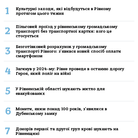
1
Культурні заходи, які відбудуться в Рівному
протягом цього тижня
Пільговий проїзд у рівненському громадському
2
транспорті без транспортної картки: кого це
стосується
Безготівковий розрахунок у громадському
3
транспорті Рівного: з'явився новий спосіб оплати
смартфоном
4
Загинув у 2024-му: Рівне проведе в останню дорогу
Героя, який поліг на війні
5
У Рівненській області шукають житло для
евакуйованих
6
Монети, яким понад 100 років, з'явилися в
Дубенському замку
7
Донорів першої та другої груп крові шукають на
Рівненщині