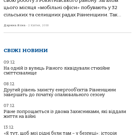
свою роботу з Рокитнівського району. Загалом
цього місяця «мобільні офіси» побувають у 32
сільських та селищних радах Рівненщини. Так...
Дарина Ясна
-
2 Квітня, 2018
СВІЖІ НОВИНИ
09:12
На одній із вулиць Рівного ліквідували стихійне
сміттєзвалище
08:12
Другий рівень захисту енергооб’єктів Рівненщини
завершать до початку опалювального сезону
07:12
Рівне попрощається із двома Захисниками, які віддали
життя на війні
13:12
«Я тут, щоб мої рідні були там – у безпеці»: історія