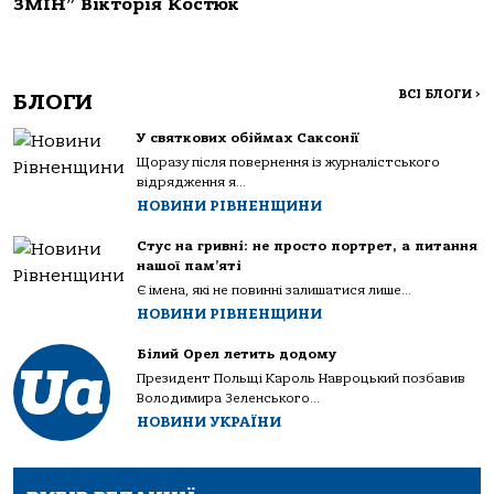
ЗМІН” Вікторія Костюк
ВСІ БЛОГИ
>
БЛОГИ
У святкових обіймах Саксонії
Щоразу після повернення із журналістського
відрядження я...
НОВИНИ РІВНЕНЩИНИ
Стус на гривні: не просто портрет, а питання
нашої пам’яті
Є імена, які не повинні залишатися лише...
НОВИНИ РІВНЕНЩИНИ
Білий Орел летить додому
Президент Польщі Кароль Навроцький позбавив
Володимира Зеленського...
НОВИНИ УКРАЇНИ