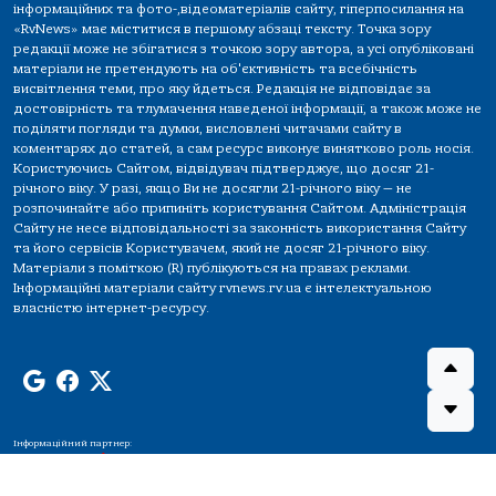
інформаційних та фото-,відеоматеріалів сайту, гіперпосилання на
«RvNews» має міститися в першому абзаці тексту. Точка зору
редакції може не збігатися з точкою зору автора, а усі опубліковані
матеріали не претендують на об'єктивність та всебічність
висвітлення теми, про яку йдеться. Редакція не відповідає за
достовірність та тлумачення наведеної інформації, а також може не
поділяти погляди та думки, висловлені читачами сайту в
коментарях до статей, а сам ресурс виконує винятково роль носія.
Користуючись Сайтом, відвідувач підтверджує, що досяг 21-
річного віку. У разі, якщо Ви не досягли 21-річного віку — не
розпочинайте або припиніть користування Сайтом. Адміністрація
Сайту не несе відповідальності за законність використання Сайту
та його сервісів Користувачем, який не досяг 21-річного віку.
Матеріали з поміткою (R) публікуються на правах реклами.
Інформаційні матеріали сайту rvnews.rv.ua є інтелектуальною
власністю інтернет-ресурсу.
Інформаційний партнер: