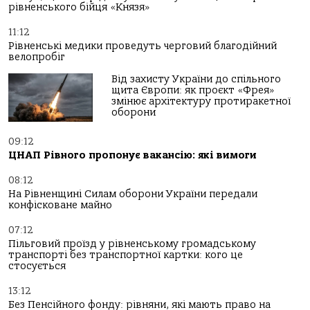
рівненського бійця «Князя»
11:12
Рівненські медики проведуть черговий благодійний
велопробіг
Від захисту України до спільного
щита Європи: як проєкт «Фрея»
змінює архітектуру протиракетної
оборони
09:12
ЦНАП Рівного пропонує вакансію: які вимоги
08:12
На Рівненщині Силам оборони України передали
конфісковане майно
07:12
Пільговий проїзд у рівненському громадському
транспорті без транспортної картки: кого це
стосується
13:12
Без Пенсійного фонду: рівняни, які мають право на