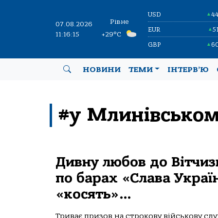
USD
4
▲
Рівне
07.08.2026
EUR
5
▲
11:16:16
+29°C
GBP
6
▲
НОВИНИ
ТЕМИ
ІНТЕРВ’Ю
#у Млинівськом
Дивну любов до Вітчи
по барах «Слава Україн
«косять»…
Триває призов на строкову військову с