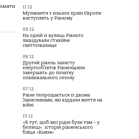
німати
11:12
Музиканти з кількох країн Європи
виступлять у Рівному
09:12
На одній із вулиць Рівного
ліквідували стихійне
сміттєзвалище
08:12
Другий рівень захисту
енергооб’єктів Рівненщини
завершать до початку
опалювального сезону
07:12
Рівне попрощається із двома
Захисниками, які віддали життя на
війні
13:12
«Я тут, щоб мої рідні були там – у
безпеці»: історія рівненського
бійця «Князя»