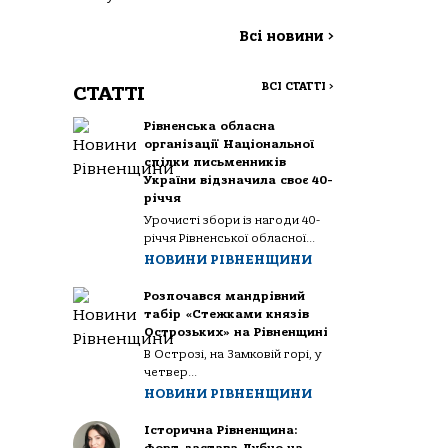
Всі новини
>
ВСІ СТАТТІ
>
СТАТТІ
Рівненська обласна
організації Національної
спілки письменників
України відзначила своє 40-
річчя
Урочисті збори із нагоди 40-
річчя Рівненської обласної...
НОВИНИ РІВНЕНЩИНИ
Розпочався мандрівний
табір «Стежками князів
Острозьких» на Рівненщині
В Острозі, на Замковій горі, у
четвер...
НОВИНИ РІВНЕНЩИНИ
Історична Рівненщина: