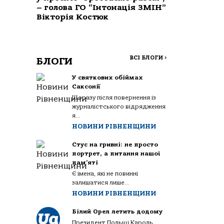
– голова ГО “Інтонація ЗМІН”
Вікторія Костюк
ВСІ БЛОГИ
>
БЛОГИ
У святкових обіймах
Саксонії
Щоразу після повернення із
журналістського відрядження
я...
НОВИНИ РІВНЕНЩИНИ
Стус на гривні: не просто
портрет, а питання нашої
пам’яті
Є імена, які не повинні
залишатися лише...
НОВИНИ РІВНЕНЩИНИ
Білий Орел летить додому
Президент Польщі Кароль