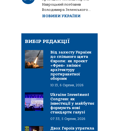
Навроцький позбавив
Володимира Зеленського...
НОВИНИ УКРАЇНИ
ВИБІР РЕДАКЦІЇ
Від захисту України
до спільного щита
Європи: як проєкт
«Фрея» змінює
архітектуру
протиракетної
оборони
10:13, 6 Серпня, 2026
Ukraine Investment
Congress: як
інвестиції у майбутнє
формують нові
стандарти галузі
07:33, 5 Серпня, 2026
Двох Героїв утратила