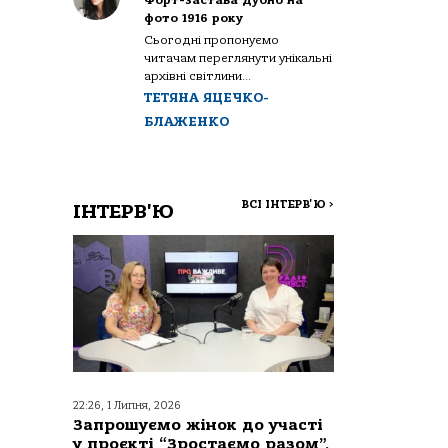
Форт-застава Дубно на
фото 1916 року
Сьогодні пропонуємо
читачам переглянути унікальні
архівні світлини...
ТЕТЯНА ЯЦЕЧКО-
БЛАЖЕНКО
ВСІ ІНТЕРВ'Ю
>
ІНТЕРВ'Ю
22:26, 1 Липня, 2026
Запрошуємо жінок до участі
у проєкті “Зростаємо разом”,