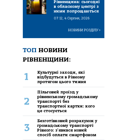
Рівненщина: сьогодні
в обласному центрі з
ними попрощаються
07:12, 4 Серпня, 2026
НОВИНИ РОЗДІЛУ
>
ТОП
НОВИНИ
РІВНЕНЩИНИ:
Культурні заходи, які
1
відбудуться в Рівному
протягом цього тижня
Пільговий проїзд у
рівненському громадському
2
транспорті без
транспортної картки: кого
це стосується
Безготівковий розрахунок у
3
громадському транспорті
Рівного: з'явився новий
спосіб оплати смартфоном