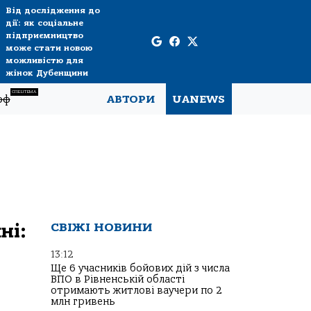
Від дослідження до
дії: як соціальне
підприємництво
може стати новою
можливістю для
жінок Дубенщини
СПЕЦТЕМА
рф
АВТОРИ
UANEWS
ні:
СВІЖІ НОВИНИ
13:12
Ще 6 учасників бойових дій з числа
ВПО в Рівненській області
отримають житлові ваучери по 2
млн гривень