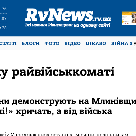
4.76
1.67
0.28
СТАТТІ
БЛОГИ
ФОТО
ВІДЕО
ЦІКАВО
ВІЙНА З
у райвійськкоматі
зни демонструють на Млинівщи
і!» кричать, а від війська
лужбу. Упродовж двох останніх місяців працівникам