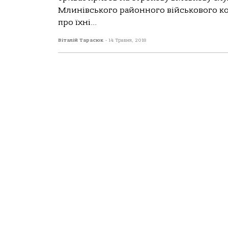
Млинівського районного військового ком
про їхні...
Віталій Тарасюк
-
14 Травня, 2018