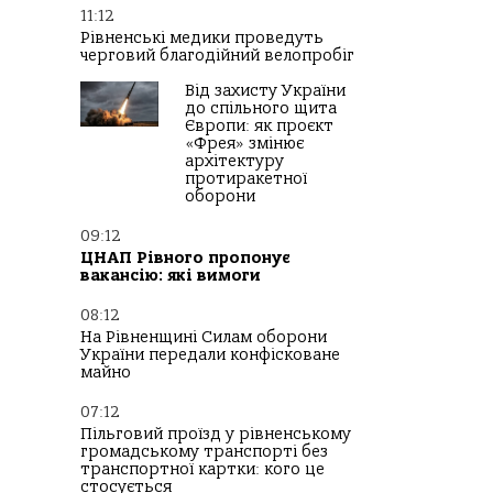
11:12
Рівненські медики проведуть
черговий благодійний велопробіг
Від захисту України
до спільного щита
Європи: як проєкт
«Фрея» змінює
архітектуру
протиракетної
оборони
09:12
ЦНАП Рівного пропонує
вакансію: які вимоги
08:12
На Рівненщині Силам оборони
України передали конфісковане
майно
07:12
Пільговий проїзд у рівненському
громадському транспорті без
транспортної картки: кого це
стосується