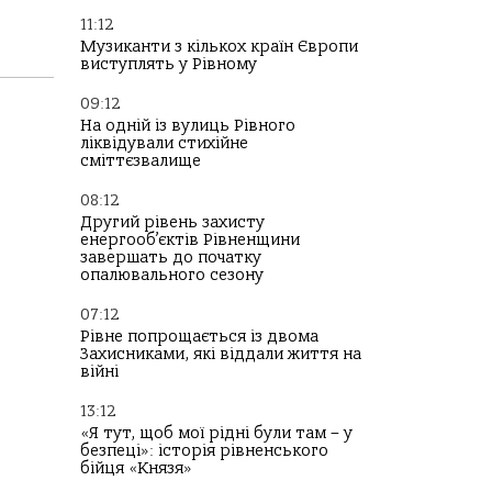
11:12
Музиканти з кількох країн Європи
виступлять у Рівному
09:12
На одній із вулиць Рівного
ліквідували стихійне
сміттєзвалище
08:12
Другий рівень захисту
енергооб’єктів Рівненщини
завершать до початку
опалювального сезону
07:12
Рівне попрощається із двома
Захисниками, які віддали життя на
війні
13:12
«Я тут, щоб мої рідні були там – у
безпеці»: історія рівненського
бійця «Князя»