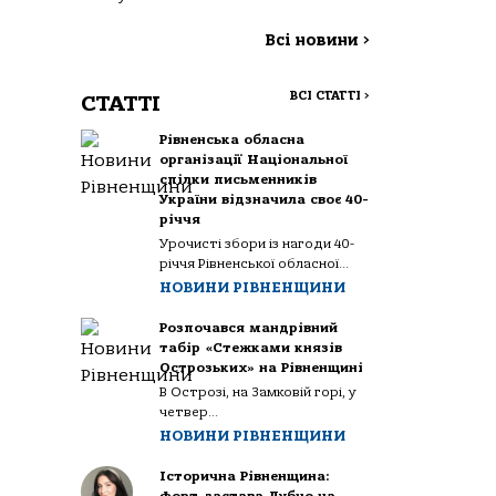
Всі новини
>
ВСІ СТАТТІ
>
СТАТТІ
Рівненська обласна
організації Національної
спілки письменників
України відзначила своє 40-
річчя
Урочисті збори із нагоди 40-
річчя Рівненської обласної...
НОВИНИ РІВНЕНЩИНИ
Розпочався мандрівний
табір «Стежками князів
Острозьких» на Рівненщині
В Острозі, на Замковій горі, у
четвер...
НОВИНИ РІВНЕНЩИНИ
Історична Рівненщина: