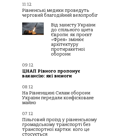
11:12
Рівненські медики проведуть
черговий благодійний велопробіг
Від захисту України
до спільного щита
Європи: як проєкт
«Фрея» змінює
архітектуру
протиракетної
оборони
09:12
ЦНАП Рівного пропонує
вакансію: які вимоги
08:12
На Рівненщині Силам оборони
України передали конфісковане
майно
07:12
Пільговий проїзд у рівненському
громадському транспорті без
транспортної картки: кого це
стосується