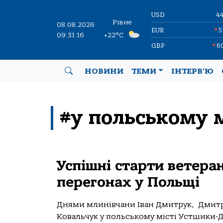
USD
4
Рівне
08.08.2026
EUR
5
▼
09:31:17
+22°C
GBP
6
▼
НОВИНИ
ТЕМИ
ІНТЕРВ’Ю
#у польському 
Успішні старти ветера
перегонах у Польщі
Днями млинівчани Іван Дмитрук, Дмитр
Ковальчук у польському місті Устшики-Д