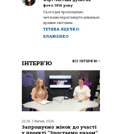
Форт-застава Дубно на
фото 1916 року
Сьогодні пропонуємо
читачам переглянути унікальні
архівні світлини...
ТЕТЯНА ЯЦЕЧКО-
БЛАЖЕНКО
ВСІ ІНТЕРВ'Ю
>
ІНТЕРВ'Ю
22:26, 1 Липня, 2026
Запрошуємо жінок до участі
у проєкті “Зростаємо разом”,