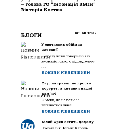
– голова ГО “Інтонація ЗМІН”
Вікторія Костюк
ВСІ БЛОГИ
>
БЛОГИ
У святкових обіймах
Саксонії
Щоразу після повернення із
журналістського відрядження
я...
НОВИНИ РІВНЕНЩИНИ
Стус на гривні: не просто
портрет, а питання нашої
пам’яті
Є імена, які не повинні
залишатися лише...
НОВИНИ РІВНЕНЩИНИ
Білий Орел летить додому
Президент Польщі Кароль