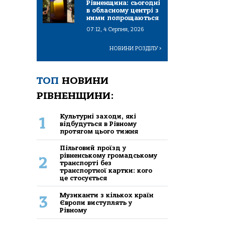
Рівненщина: сьогодні
в обласному центрі з
ними попрощаються
07:12, 4 Серпня, 2026
НОВИНИ РОЗДІЛУ
>
ТОП
НОВИНИ
РІВНЕНЩИНИ:
Культурні заходи, які
1
відбудуться в Рівному
протягом цього тижня
Пільговий проїзд у
рівненському громадському
2
транспорті без
транспортної картки: кого
це стосується
Музиканти з кількох країн
3
Європи виступлять у
Рівному