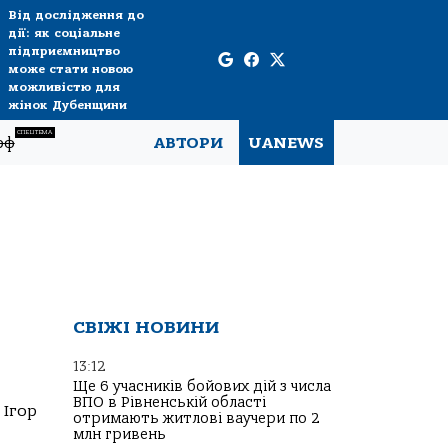
Від дослідження до
дії: як соціальне
підприємництво
може стати новою
можливістю для
жінок Дубенщини
СПЕЦТЕМА
рф
АВТОРИ
UANEWS
СВІЖІ НОВИНИ
13:12
Ще 6 учасників бойових дій з числа
ВПО в Рівненській області
 Ігор
отримають житлові ваучери по 2
млн гривень