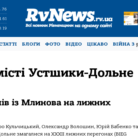
4.76
1.61
0.19
СТАТТІ
БЛОГИ
ФОТО
ВІДЕО
ЦІКАВО
ВІЙНА З
місті Устшики-Дольне
нів із Млинова на лижних
о Кульчицький, Олександр Волошин, Юрій Бабенко та
ольне змагалися на XXXII лижних перегонах (BIEG