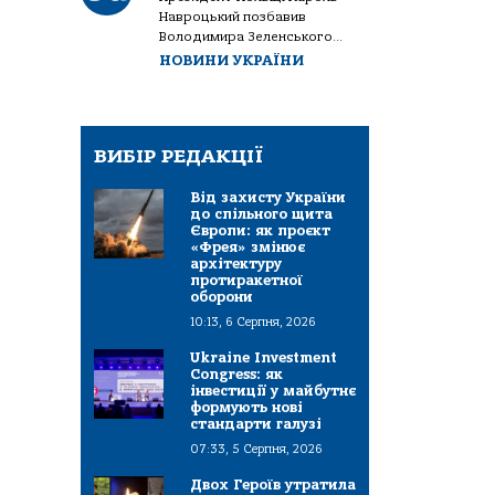
Навроцький позбавив
Володимира Зеленського...
НОВИНИ УКРАЇНИ
ВИБІР РЕДАКЦІЇ
Від захисту України
до спільного щита
Європи: як проєкт
«Фрея» змінює
архітектуру
протиракетної
оборони
10:13, 6 Серпня, 2026
Ukraine Investment
Congress: як
інвестиції у майбутнє
формують нові
стандарти галузі
07:33, 5 Серпня, 2026
Двох Героїв утратила